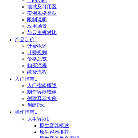
产品功能
地域及可用区
实例规格类型
限制说明
应用场景
与云主机对比
产品定价

计费概述
计费规则
价格总览
购买流程
续费流程
入门指南

入门指南概述
制作容器镜像
创建容器实例
创建Pod
操作指南

原生容器

原生容器概述
原生容器推荐