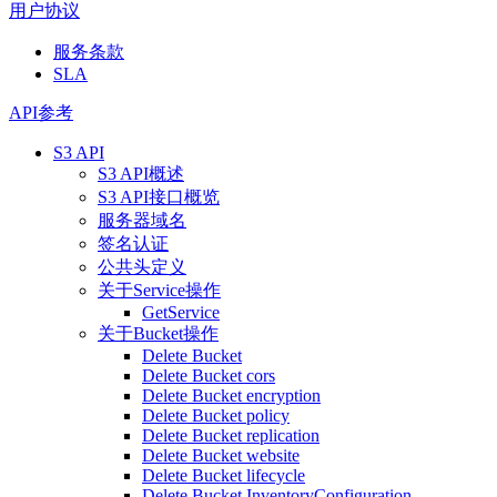
用户协议
服务条款
SLA
API参考
S3 API
S3 API概述
S3 API接口概览
服务器域名
签名认证
公共头定义
关于Service操作
GetService
关于Bucket操作
Delete Bucket
Delete Bucket cors
Delete Bucket encryption
Delete Bucket policy
Delete Bucket replication
Delete Bucket website
Delete Bucket lifecycle
Delete Bucket InventoryConfiguration