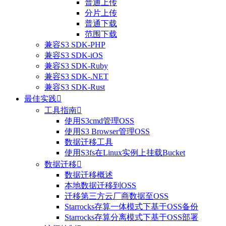
普通上传
分片上传
普通下载
范围下载
兼容S3 SDK-PHP
兼容S3 SDK-iOS
兼容S3 SDK-Ruby
兼容S3 SDK-.NET
兼容S3 SDK-Rust
最佳实践

工具指南

使用S3cmd管理OSS
使用S3 Browser管理OSS
整体评价？
数据迁移工具
使用S3fs在Linux实例上挂载Bucket
非常满意
数据迁移

数据迁移概述
本地数据迁移到OSS
迁移第三方云厂商数据至OSS
Starrocks存算一体模式下基于OSS备份
Starrocks存算分离模式下基于OSS部署