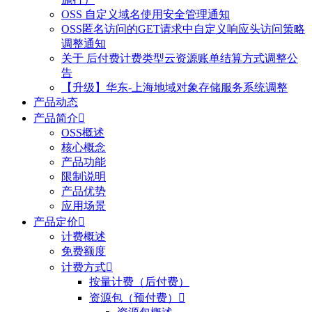
OSS 自定义域名使用安全管理通知
OSS匿名访问的GET请求中自定义响应头访问策略
调整通知
关于 后付费计费类型云资源账单结算方式调整公
告
【升级】华东-上海地域对象存储服务系统调整
产品动态
产品简介

OSS概述
核心概念
产品功能
限制说明
产品优势
应用场景
产品定价

计费概述
免费额度
计费方式

按量计费（后付费）
资源包（预付费）
