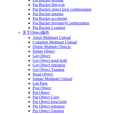
Put Bucket website
Put Bucket lifecycle
Put Bucket object lock configuration
Put Bucket tagging
Put Bucket accelerate
Put Bucket InventoryConfiguration
Put Bucket Logging
关于Object操作
Abort Multipart Upload
Complete Multipart Upload
Delete Multiple Objects
Delete Object
Get Object
Get Object legal hold
Get Object retention
Get Object Tagging
Head Object
Initiate Multipart Upload
List Parts
Post Object
Put Object
Put Object Copy
Put Object legal hold
Put Object retention
Put Object Tagging