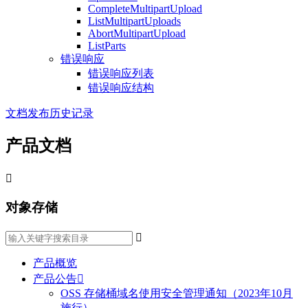
CompleteMultipartUpload
ListMultipartUploads
AbortMultipartUpload
ListParts
错误响应
错误响应列表
错误响应结构
文档发布历史记录
产品文档

对象存储

产品概览
产品公告

OSS 存储桶域名使用安全管理通知（2023年10月
施行）