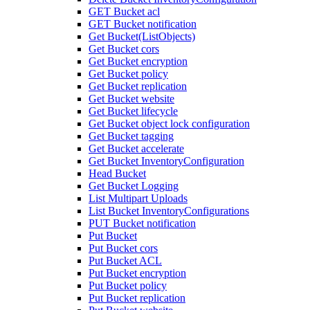
GET Bucket acl
GET Bucket notification
Get Bucket(ListObjects)
Get Bucket cors
Get Bucket encryption
Get Bucket policy
Get Bucket replication
Get Bucket website
Get Bucket lifecycle
Get Bucket object lock configuration
Get Bucket tagging
Get Bucket accelerate
Get Bucket InventoryConfiguration
Head Bucket
Get Bucket Logging
List Multipart Uploads
List Bucket InventoryConfigurations
PUT Bucket notification
Put Bucket
Put Bucket cors
Put Bucket ACL
Put Bucket encryption
Put Bucket policy
Put Bucket replication