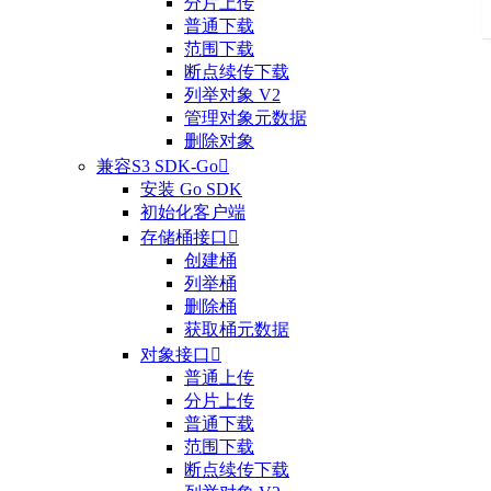
分片上传
普通下载
范围下载
断点续传下载
列举对象 V2
管理对象元数据
删除对象
兼容S3 SDK-Go

安装 Go SDK
初始化客户端
存储桶接口

创建桶
列举桶
删除桶
获取桶元数据
对象接口

普通上传
分片上传
普通下载
范围下载
断点续传下载