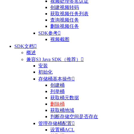
视频处理签名认证
创建视频转码
获取视频任务列表
查询视频任务
删除视频任务
SDK参考

视频截图
SDK文档

概述
兼容S3 Java SDK（推荐）

安装
初始化
存储桶基本操作

创建桶
列举桶
获取桶元数据
删除桶
获取桶地域
判断存储空间是否存在
管理存储桶配置

设置桶ACL