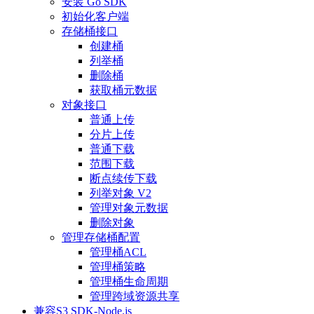
安装 Go SDK
初始化客户端
存储桶接口
创建桶
列举桶
删除桶
获取桶元数据
对象接口
普通上传
分片上传
普通下载
范围下载
断点续传下载
列举对象 V2
管理对象元数据
删除对象
管理存储桶配置
管理桶ACL
管理桶策略
管理桶生命周期
管理跨域资源共享
兼容S3 SDK-Node.js