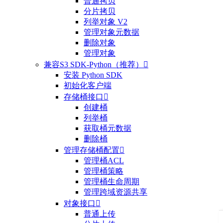
普通拷贝
分片拷贝
列举对象 V2
管理对象元数据
删除对象
管理对象
兼容S3 SDK-Python（推荐）

安装 Python SDK
初始化客户端
存储桶接口

创建桶
列举桶
获取桶元数据
删除桶
管理存储桶配置

管理桶ACL
管理桶策略
管理桶生命周期
管理跨域资源共享
对象接口

普通上传