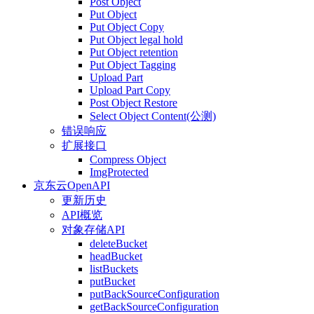
Post Object
Put Object
Put Object Copy
Put Object legal hold
Put Object retention
Put Object Tagging
Upload Part
Upload Part Copy
Post Object Restore
Select Object Content(公测)
错误响应
扩展接口
Compress Object
ImgProtected
京东云OpenAPI
更新历史
API概览
对象存储API
deleteBucket
headBucket
listBuckets
putBucket
putBackSourceConfiguration
getBackSourceConfiguration