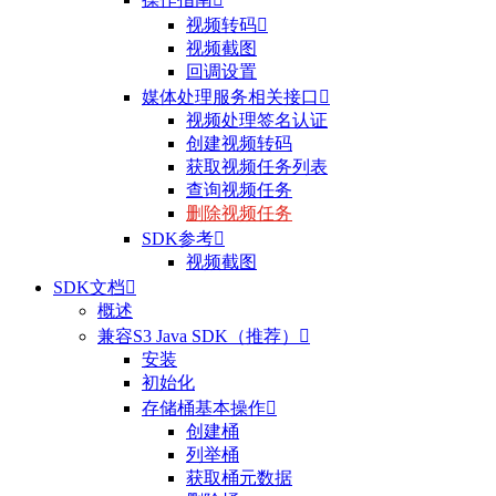
视频转码

视频截图
回调设置
媒体处理服务相关接口

视频处理签名认证
创建视频转码
获取视频任务列表
查询视频任务
删除视频任务
SDK参考

视频截图
SDK文档

概述
兼容S3 Java SDK（推荐）

安装
初始化
存储桶基本操作

创建桶
列举桶
获取桶元数据