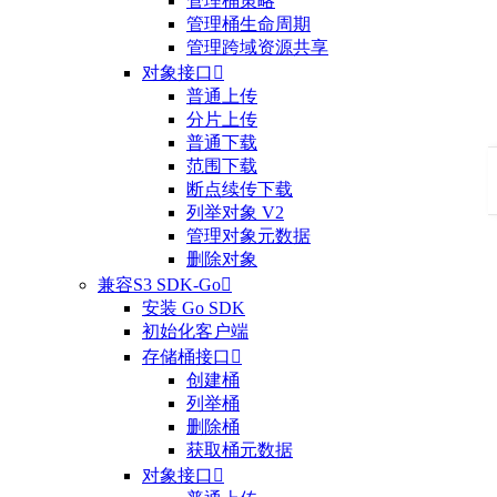
管理桶策略
管理桶生命周期
管理跨域资源共享
对象接口

普通上传
分片上传
普通下载
范围下载
断点续传下载
列举对象 V2
管理对象元数据
删除对象
兼容S3 SDK-Go

安装 Go SDK
初始化客户端
存储桶接口

创建桶
列举桶
删除桶
获取桶元数据
对象接口
