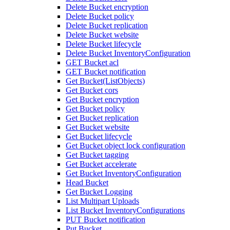
Delete Bucket encryption
Delete Bucket policy
Delete Bucket replication
Delete Bucket website
Delete Bucket lifecycle
Delete Bucket InventoryConfiguration
GET Bucket acl
GET Bucket notification
Get Bucket(ListObjects)
Get Bucket cors
Get Bucket encryption
Get Bucket policy
Get Bucket replication
Get Bucket website
Get Bucket lifecycle
Get Bucket object lock configuration
Get Bucket tagging
Get Bucket accelerate
Get Bucket InventoryConfiguration
Head Bucket
Get Bucket Logging
List Multipart Uploads
List Bucket InventoryConfigurations
PUT Bucket notification
Put Bucket