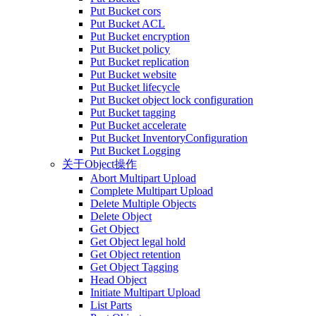
Put Bucket cors
Put Bucket ACL
Put Bucket encryption
Put Bucket policy
Put Bucket replication
Put Bucket website
Put Bucket lifecycle
Put Bucket object lock configuration
Put Bucket tagging
Put Bucket accelerate
Put Bucket InventoryConfiguration
Put Bucket Logging
关于Object操作
Abort Multipart Upload
Complete Multipart Upload
Delete Multiple Objects
Delete Object
Get Object
Get Object legal hold
Get Object retention
Get Object Tagging
Head Object
Initiate Multipart Upload
List Parts