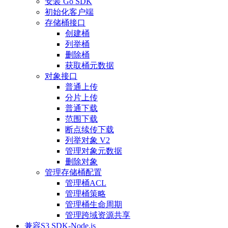
安装 Go SDK
初始化客户端
存储桶接口
创建桶
列举桶
删除桶
获取桶元数据
对象接口
普通上传
分片上传
普通下载
范围下载
断点续传下载
列举对象 V2
管理对象元数据
删除对象
管理存储桶配置
管理桶ACL
管理桶策略
管理桶生命周期
管理跨域资源共享
兼容S3 SDK-Node.js