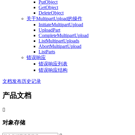
PutObject
GetObject
DeleteObject
关于MultipartUpload的操作
InitiateMultipartUpload
UploadPart
CompleteMultipartUpload
ListMultipartUploads
AbortMultipartUpload
ListParts
错误响应
错误响应列表
错误响应结构
文档发布历史记录
产品文档

对象存储