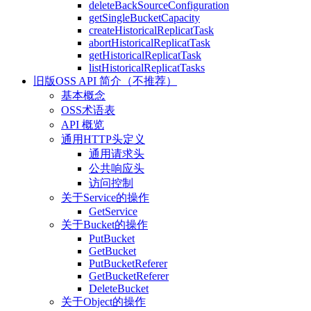
deleteBackSourceConfiguration
getSingleBucketCapacity
createHistoricalReplicatTask
abortHistoricalReplicatTask
getHistoricalReplicatTask
listHistoricalReplicatTasks
旧版OSS API 简介（不推荐）
基本概念
OSS术语表
API 概览
通用HTTP头定义
通用请求头
公共响应头
访问控制
关于Service的操作
GetService
关于Bucket的操作
PutBucket
GetBucket
PutBucketReferer
GetBucketReferer
DeleteBucket
关于Object的操作