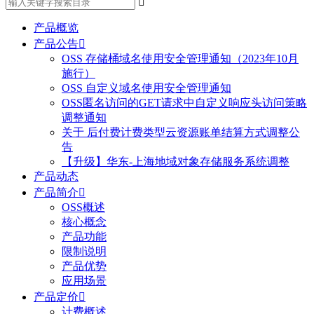

产品概览
产品公告

OSS 存储桶域名使用安全管理通知（2023年10月
施行）
OSS 自定义域名使用安全管理通知
OSS匿名访问的GET请求中自定义响应头访问策略
调整通知
关于 后付费计费类型云资源账单结算方式调整公
告
【升级】华东-上海地域对象存储服务系统调整
产品动态
产品简介

OSS概述
核心概念
产品功能
限制说明
产品优势
应用场景
产品定价

计费概述