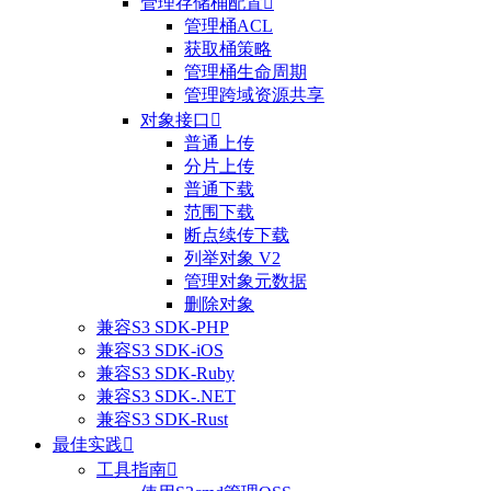
管理存储桶配置

管理桶ACL
获取桶策略
管理桶生命周期
管理跨域资源共享
对象接口

普通上传
分片上传
普通下载
范围下载
断点续传下载
列举对象 V2
管理对象元数据
整体评价？
删除对象
兼容S3 SDK-PHP
非常满意
兼容S3 SDK-iOS
兼容S3 SDK-Ruby
兼容S3 SDK-.NET
兼容S3 SDK-Rust
最佳实践

工具指南
