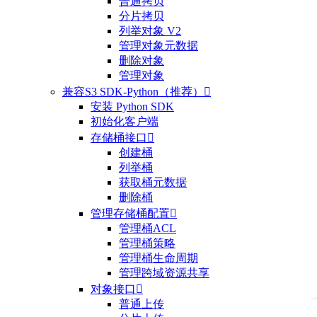
普通拷贝
分片拷贝
列举对象 V2
管理对象元数据
删除对象
管理对象
兼容S3 SDK-Python（推荐）

安装 Python SDK
初始化客户端
存储桶接口

创建桶
列举桶
获取桶元数据
删除桶
管理存储桶配置

管理桶ACL
管理桶策略
管理桶生命周期
管理跨域资源共享
对象接口

普通上传