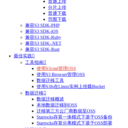
普通上传
分片上传
普通下载
范围下载
兼容S3 SDK-PHP
兼容S3 SDK-iOS
兼容S3 SDK-Ruby
兼容S3 SDK-.NET
兼容S3 SDK-Rust
最佳实践

工具指南

使用S3cmd管理OSS
使用S3 Browser管理OSS
整体评价？
数据迁移工具
使用S3fs在Linux实例上挂载Bucket
非常满意
数据迁移

数据迁移概述
本地数据迁移到OSS
迁移第三方云厂商数据至OSS
Starrocks存算一体模式下基于OSS备份
Starrocks存算分离模式下基于OSS部署