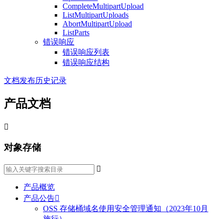
CompleteMultipartUpload
ListMultipartUploads
AbortMultipartUpload
ListParts
错误响应
错误响应列表
错误响应结构
文档发布历史记录
产品文档

对象存储

产品概览
产品公告

OSS 存储桶域名使用安全管理通知（2023年10月
施行）