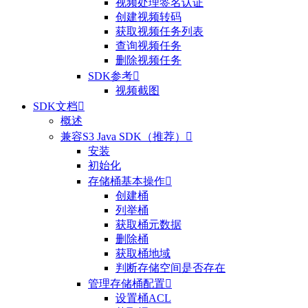
视频处理签名认证
创建视频转码
获取视频任务列表
查询视频任务
删除视频任务
SDK参考

视频截图
SDK文档

概述
兼容S3 Java SDK（推荐）

安装
初始化
存储桶基本操作

创建桶
列举桶
获取桶元数据
删除桶
获取桶地域
判断存储空间是否存在
管理存储桶配置

设置桶ACL