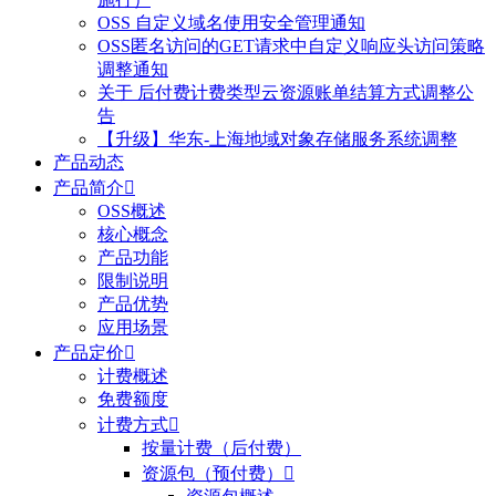
OSS 自定义域名使用安全管理通知
OSS匿名访问的GET请求中自定义响应头访问策略
调整通知
关于 后付费计费类型云资源账单结算方式调整公
告
【升级】华东-上海地域对象存储服务系统调整
产品动态
产品简介

OSS概述
核心概念
产品功能
限制说明
产品优势
应用场景
产品定价

计费概述
免费额度
计费方式

按量计费（后付费）
资源包（预付费）
