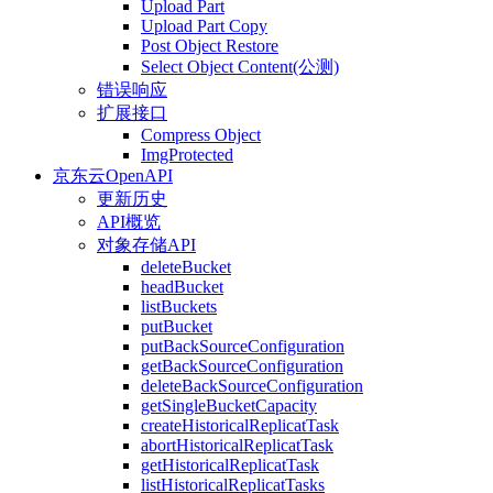
Upload Part
Upload Part Copy
Post Object Restore
Select Object Content(公测)
错误响应
扩展接口
Compress Object
ImgProtected
京东云OpenAPI
更新历史
API概览
对象存储API
deleteBucket
headBucket
listBuckets
putBucket
putBackSourceConfiguration
getBackSourceConfiguration
deleteBackSourceConfiguration
getSingleBucketCapacity
createHistoricalReplicatTask
abortHistoricalReplicatTask
getHistoricalReplicatTask
listHistoricalReplicatTasks