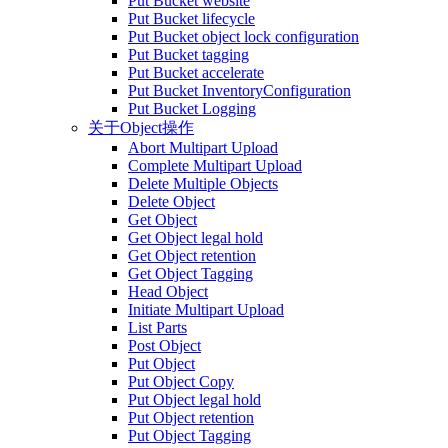
Put Bucket website
Put Bucket lifecycle
Put Bucket object lock configuration
Put Bucket tagging
Put Bucket accelerate
Put Bucket InventoryConfiguration
Put Bucket Logging
关于Object操作
Abort Multipart Upload
Complete Multipart Upload
Delete Multiple Objects
Delete Object
Get Object
Get Object legal hold
Get Object retention
Get Object Tagging
Head Object
Initiate Multipart Upload
List Parts
Post Object
Put Object
Put Object Copy
Put Object legal hold
Put Object retention
Put Object Tagging