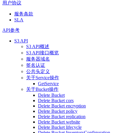
用户协议
服务条款
SLA
API参考
S3 API
S3 API概述
S3 API接口概览
服务器域名
签名认证
公共头定义
关于Service操作
GetService
关于Bucket操作
Delete Bucket
Delete Bucket cors
Delete Bucket encryption
Delete Bucket policy
Delete Bucket replication
Delete Bucket website
Delete Bucket lifecycle
Delete Bucket InventoryConfiguration