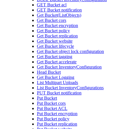
GET Bucket acl
GET Bucket notification
Get Bucket(ListObjects)
Get Bucket cors
Get Bucket encryption
Get Bucket policy
Get Bucket replication
Get Bucket website
Get Bucket lifecycle
Get Bucket object lock configuration
Get Bucket tagging
Get Bucket accelerate
Get Bucket InventoryConfiguration
Head Bucket
Get Bucket Logging
List Multipart Uploads
List Bucket InventoryConfigurations
PUT Bucket notification
Put Bucket
Put Bucket cors
Put Bucket ACL
Put Bucket encryption
Put Bucket policy
Put Bucket replication