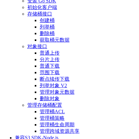
安装 Go SDK
初始化客户端
存储桶接口
创建桶
列举桶
删除桶
获取桶元数据
对象接口
普通上传
分片上传
普通下载
范围下载
断点续传下载
列举对象 V2
管理对象元数据
删除对象
管理存储桶配置
管理桶ACL
管理桶策略
管理桶生命周期
管理跨域资源共享
兼容S3 SDK-Node.js