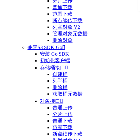
分片上传
普通下载
范围下载
断点续传下载
列举对象 V2
管理对象元数据
删除对象
兼容S3 SDK-Go

安装 Go SDK
初始化客户端
存储桶接口

创建桶
列举桶
删除桶
获取桶元数据
对象接口

普通上传
分片上传
普通下载
范围下载
断点续传下载