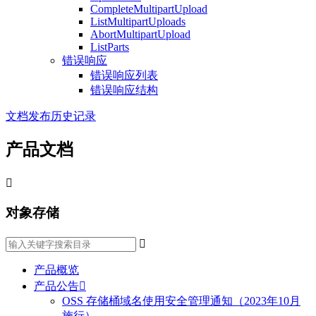
CompleteMultipartUpload
ListMultipartUploads
AbortMultipartUpload
ListParts
错误响应
错误响应列表
错误响应结构
文档发布历史记录
产品文档

对象存储

产品概览
产品公告

OSS 存储桶域名使用安全管理通知（2023年10月
施行）