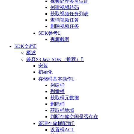
视频处理签名认证
创建视频转码
获取视频任务列表
查询视频任务
删除视频任务
SDK参考

视频截图
SDK文档

概述
兼容S3 Java SDK（推荐）

安装
初始化
存储桶基本操作

创建桶
列举桶
获取桶元数据
删除桶
获取桶地域
判断存储空间是否存在
管理存储桶配置

设置桶ACL