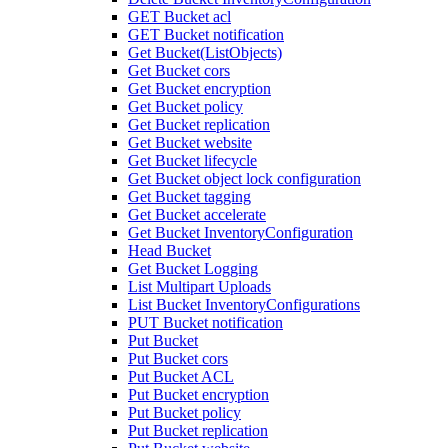
GET Bucket acl
GET Bucket notification
Get Bucket(ListObjects)
Get Bucket cors
Get Bucket encryption
Get Bucket policy
Get Bucket replication
Get Bucket website
Get Bucket lifecycle
Get Bucket object lock configuration
Get Bucket tagging
Get Bucket accelerate
Get Bucket InventoryConfiguration
Head Bucket
Get Bucket Logging
List Multipart Uploads
List Bucket InventoryConfigurations
PUT Bucket notification
Put Bucket
Put Bucket cors
Put Bucket ACL
Put Bucket encryption
Put Bucket policy
Put Bucket replication