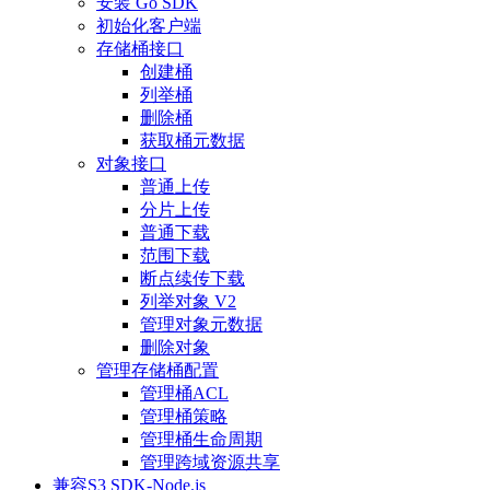
安装 Go SDK
初始化客户端
存储桶接口
创建桶
列举桶
删除桶
获取桶元数据
对象接口
普通上传
分片上传
普通下载
范围下载
断点续传下载
列举对象 V2
管理对象元数据
删除对象
管理存储桶配置
管理桶ACL
管理桶策略
管理桶生命周期
管理跨域资源共享
兼容S3 SDK-Node.js