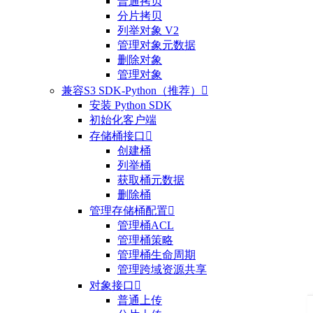
普通拷贝
分片拷贝
列举对象 V2
管理对象元数据
删除对象
管理对象
兼容S3 SDK-Python（推荐）

安装 Python SDK
初始化客户端
存储桶接口

创建桶
列举桶
获取桶元数据
删除桶
管理存储桶配置

管理桶ACL
管理桶策略
管理桶生命周期
管理跨域资源共享
对象接口

普通上传