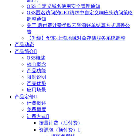
OSS 自定义域名使用安全管理通知
OSS匿名访问的GET请求中自定义响应头访问策略
调整通知
关于 后付费计费类型云资源账单结算方式调整公
告
【升级】华东-上海地域对象存储服务系统调整
产品动态
产品简介

OSS概述
核心概念
产品功能
限制说明
产品优势
应用场景
产品定价

计费概述
免费额度
计费方式

按量计费（后付费）
资源包（预付费）
