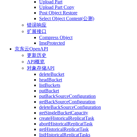
Upload Part
Upload Part Copy
Post Object Restore
Select Object Content(公测)
错误响应
扩展接口
Compress Object
ImgProtected
京东云OpenAPI
更新历史
API概览
对象存储API
deleteBucket
headBucket
listBuckets
putBucket
putBackSourceConfiguration
getBackSourceConfiguration
deleteBackSourceConfiguration
getSingleBucketCapacity
createHistoricalReplicatTask
abortHistoricalReplicatTask
getHistoricalReplicatTask
listHistoricalReplicatTasks