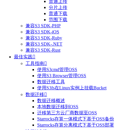
普通上传
分片上传
普通下载
范围下载
兼容S3 SDK-PHP
兼容S3 SDK-iOS
兼容S3 SDK-Ruby
兼容S3 SDK-.NET
兼容S3 SDK-Rust
最佳实践

工具指南

使用S3cmd管理OSS
使用S3 Browser管理OSS
整体评价？
数据迁移工具
使用S3fs在Linux实例上挂载Bucket
非常满意
数据迁移

数据迁移概述
本地数据迁移到OSS
迁移第三方云厂商数据至OSS
Starrocks存算一体模式下基于OSS备份
Starrocks存算分离模式下基于OSS部署