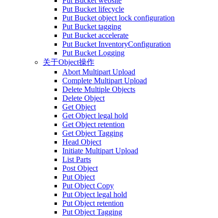
Put Bucket website
Put Bucket lifecycle
Put Bucket object lock configuration
Put Bucket tagging
Put Bucket accelerate
Put Bucket InventoryConfiguration
Put Bucket Logging
关于Object操作
Abort Multipart Upload
Complete Multipart Upload
Delete Multiple Objects
Delete Object
Get Object
Get Object legal hold
Get Object retention
Get Object Tagging
Head Object
Initiate Multipart Upload
List Parts
Post Object
Put Object
Put Object Copy
Put Object legal hold
Put Object retention
Put Object Tagging