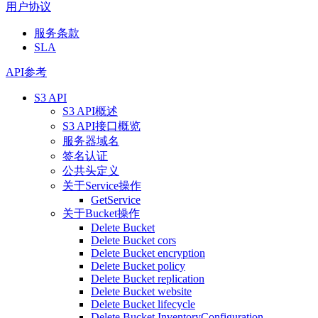
用户协议
服务条款
SLA
API参考
S3 API
S3 API概述
S3 API接口概览
服务器域名
签名认证
公共头定义
关于Service操作
GetService
关于Bucket操作
Delete Bucket
Delete Bucket cors
Delete Bucket encryption
Delete Bucket policy
Delete Bucket replication
Delete Bucket website
Delete Bucket lifecycle
Delete Bucket InventoryConfiguration