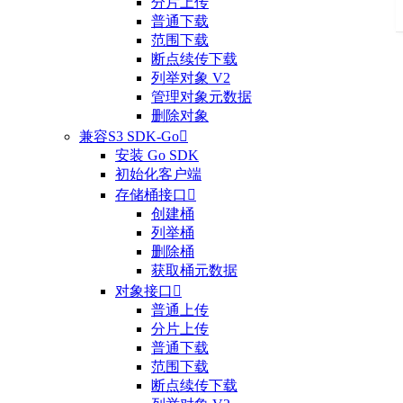
分片上传
普通下载
范围下载
断点续传下载
列举对象 V2
管理对象元数据
删除对象
兼容S3 SDK-Go

安装 Go SDK
初始化客户端
存储桶接口

创建桶
列举桶
删除桶
获取桶元数据
对象接口

普通上传
分片上传
普通下载
范围下载
断点续传下载