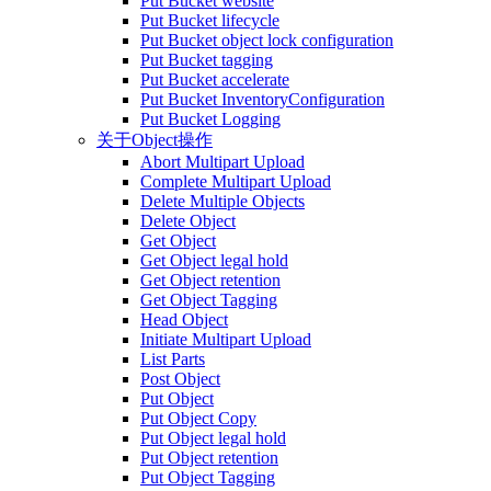
Put Bucket website
Put Bucket lifecycle
Put Bucket object lock configuration
Put Bucket tagging
Put Bucket accelerate
Put Bucket InventoryConfiguration
Put Bucket Logging
关于Object操作
Abort Multipart Upload
Complete Multipart Upload
Delete Multiple Objects
Delete Object
Get Object
Get Object legal hold
Get Object retention
Get Object Tagging
Head Object
Initiate Multipart Upload
List Parts
Post Object
Put Object
Put Object Copy
Put Object legal hold
Put Object retention
Put Object Tagging