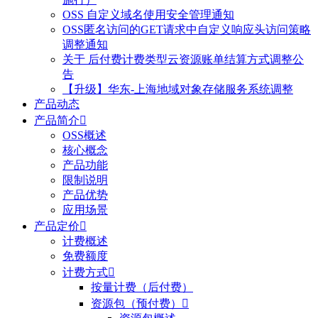
OSS 自定义域名使用安全管理通知
OSS匿名访问的GET请求中自定义响应头访问策略
调整通知
关于 后付费计费类型云资源账单结算方式调整公
告
【升级】华东-上海地域对象存储服务系统调整
产品动态
产品简介

OSS概述
核心概念
产品功能
限制说明
产品优势
应用场景
产品定价

计费概述
免费额度
计费方式

按量计费（后付费）
资源包（预付费）
