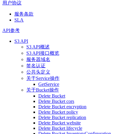
用户协议
服务条款
SLA
API参考
S3 API
S3 API概述
S3 API接口概览
服务器域名
签名认证
公共头定义
关于Service操作
GetService
关于Bucket操作
Delete Bucket
Delete Bucket cors
Delete Bucket encryption
Delete Bucket policy
Delete Bucket replication
Delete Bucket website
Delete Bucket lifecycle
Delete Bucket InventoryConfiguration