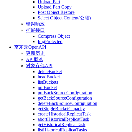
Upload Part
Upload Part Copy
Post Object Restore
Select Object Content(公测)
错误响应
扩展接口
Compress Object
ImgProtected
京东云OpenAPI
更新历史
API概览
对象存储API
deleteBucket
headBucket
listBuckets
putBucket
putBackSourceConfiguration
getBackSourceConfiguration
deleteBackSourceConfiguration
getSingleBucketCapacity
createHistoricalReplicatTask
abortHistoricalReplicatTask
getHistoricalReplicatTask
listHistoricalReplicatTasks