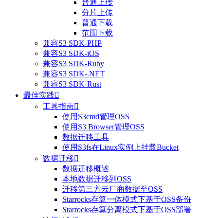
普通上传
分片上传
普通下载
范围下载
兼容S3 SDK-PHP
兼容S3 SDK-iOS
兼容S3 SDK-Ruby
兼容S3 SDK-.NET
兼容S3 SDK-Rust
最佳实践

工具指南

使用S3cmd管理OSS
使用S3 Browser管理OSS
整体评价？
数据迁移工具
使用S3fs在Linux实例上挂载Bucket
非常满意
数据迁移

数据迁移概述
本地数据迁移到OSS
迁移第三方云厂商数据至OSS
Starrocks存算一体模式下基于OSS备份
Starrocks存算分离模式下基于OSS部署