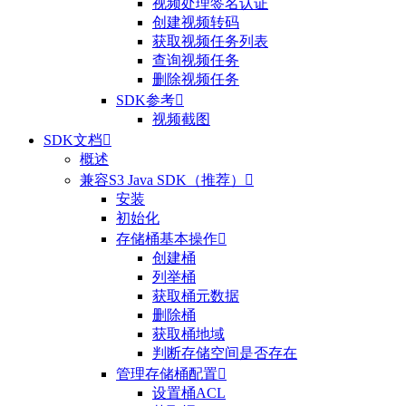
视频处理签名认证
创建视频转码
获取视频任务列表
查询视频任务
删除视频任务
SDK参考

视频截图
SDK文档

概述
兼容S3 Java SDK（推荐）

安装
初始化
存储桶基本操作

创建桶
列举桶
获取桶元数据
删除桶
获取桶地域
判断存储空间是否存在
管理存储桶配置

设置桶ACL