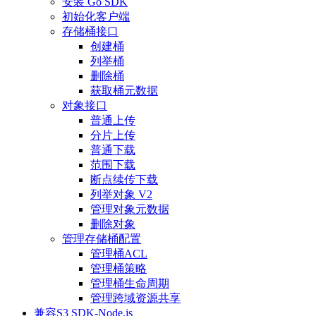
安装 Go SDK
初始化客户端
存储桶接口
创建桶
列举桶
删除桶
获取桶元数据
对象接口
普通上传
分片上传
普通下载
范围下载
断点续传下载
列举对象 V2
管理对象元数据
删除对象
管理存储桶配置
管理桶ACL
管理桶策略
管理桶生命周期
管理跨域资源共享
兼容S3 SDK-Node.js