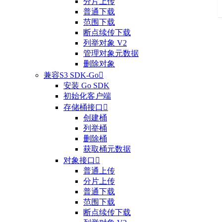
分片上传
普通下载
范围下载
断点续传下载
列举对象 V2
管理对象元数据
删除对象
兼容S3 SDK-Go

安装 Go SDK
初始化客户端
存储桶接口

创建桶
列举桶
删除桶
获取桶元数据
对象接口

普通上传
分片上传
普通下载
范围下载
断点续传下载