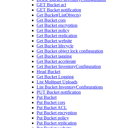
GET Bucket acl
GET Bucket notification
Get Bucket(ListObjects)
Get Bucket cors
Get Bucket encryption
Get Bucket policy
Get Bucket replication
Get Bucket website
Get Bucket lifecycle
Get Bucket object lock configuration
Get Bucket tagging
Get Bucket accelerate
Get Bucket InventoryConfiguration
Head Bucket
Get Bucket Logging
List Multipart Uploads
List Bucket InventoryConfigurations
PUT Bucket notification
Put Bucket
Put Bucket cors
Put Bucket ACL
Put Bucket encryption
Put Bucket policy
Put Bucket replication