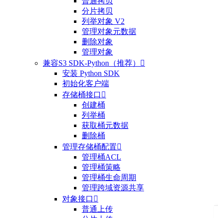
普通拷贝
分片拷贝
列举对象 V2
管理对象元数据
删除对象
管理对象
兼容S3 SDK-Python（推荐）

安装 Python SDK
初始化客户端
存储桶接口

创建桶
列举桶
获取桶元数据
删除桶
管理存储桶配置

管理桶ACL
管理桶策略
管理桶生命周期
管理跨域资源共享
对象接口

普通上传