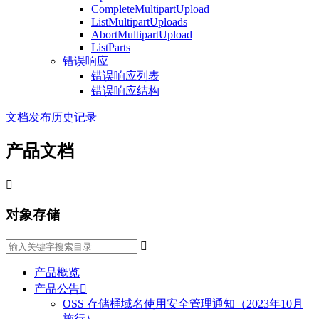
CompleteMultipartUpload
ListMultipartUploads
AbortMultipartUpload
ListParts
错误响应
错误响应列表
错误响应结构
文档发布历史记录
产品文档

对象存储

产品概览
产品公告

OSS 存储桶域名使用安全管理通知（2023年10月
施行）