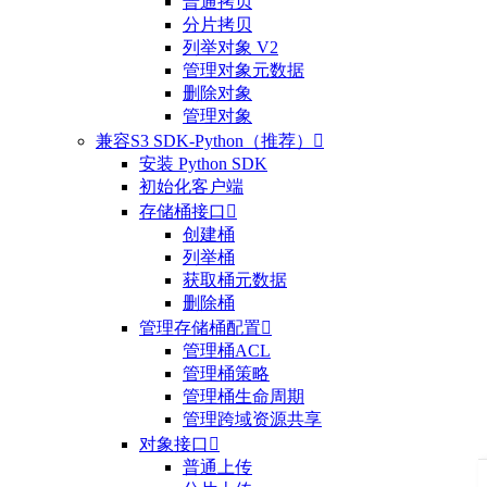
普通拷贝
分片拷贝
列举对象 V2
管理对象元数据
删除对象
管理对象
兼容S3 SDK-Python（推荐）

安装 Python SDK
初始化客户端
存储桶接口

创建桶
列举桶
获取桶元数据
删除桶
管理存储桶配置

管理桶ACL
管理桶策略
管理桶生命周期
管理跨域资源共享
对象接口

普通上传