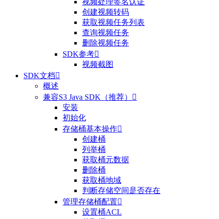
视频处理签名认证
创建视频转码
获取视频任务列表
查询视频任务
删除视频任务
SDK参考

视频截图
SDK文档

概述
兼容S3 Java SDK（推荐）

安装
初始化
存储桶基本操作

创建桶
列举桶
获取桶元数据
删除桶
获取桶地域
判断存储空间是否存在
管理存储桶配置

设置桶ACL