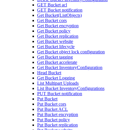
GET Bucket acl
GET Bucket notification
Get Bucket(ListObjects)
Get Bucket cors
Get Bucket encryption
Get Bucket policy
Get Bucket replication
Get Bucket website
Get Bucket lifecycle
Get Bucket object lock configuration
Get Bucket tagging
Get Bucket accelerate
Get Bucket InventoryConfiguration
Head Bucket
Get Bucket Logging
List Multipart Uploads
List Bucket InventoryConfigurations
PUT Bucket notification
Put Bucket
Put Bucket cors
Put Bucket ACL
Put Bucket encryption
Put Bucket policy
Put Bucket replication