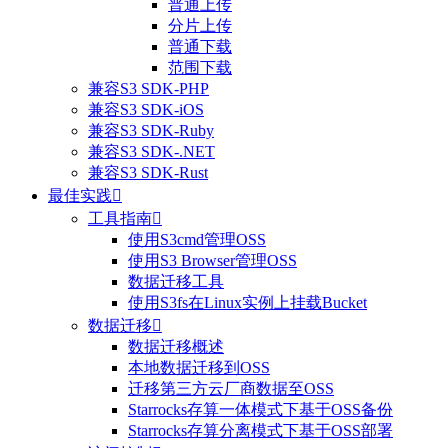
普通上传
分片上传
普通下载
范围下载
兼容S3 SDK-PHP
兼容S3 SDK-iOS
兼容S3 SDK-Ruby
兼容S3 SDK-.NET
兼容S3 SDK-Rust
最佳实践

工具指南

使用S3cmd管理OSS
使用S3 Browser管理OSS
整体评价？
数据迁移工具
使用S3fs在Linux实例上挂载Bucket
非常满意
数据迁移

数据迁移概述
本地数据迁移到OSS
迁移第三方云厂商数据至OSS
Starrocks存算一体模式下基于OSS备份
Starrocks存算分离模式下基于OSS部署