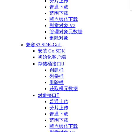
分片上传
普通下载
范围下载
断点续传下载
列举对象 V2
管理对象元数据
删除对象
兼容S3 SDK-Go

安装 Go SDK
初始化客户端
存储桶接口

创建桶
列举桶
删除桶
获取桶元数据
对象接口

普通上传
分片上传
普通下载
范围下载
断点续传下载