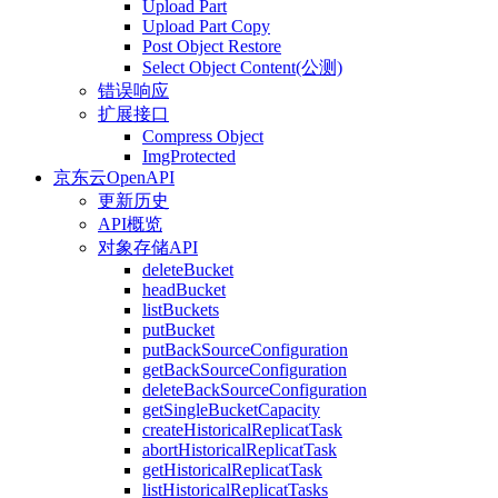
Upload Part
Upload Part Copy
Post Object Restore
Select Object Content(公测)
错误响应
扩展接口
Compress Object
ImgProtected
京东云OpenAPI
更新历史
API概览
对象存储API
deleteBucket
headBucket
listBuckets
putBucket
putBackSourceConfiguration
getBackSourceConfiguration
deleteBackSourceConfiguration
getSingleBucketCapacity
createHistoricalReplicatTask
abortHistoricalReplicatTask
getHistoricalReplicatTask
listHistoricalReplicatTasks