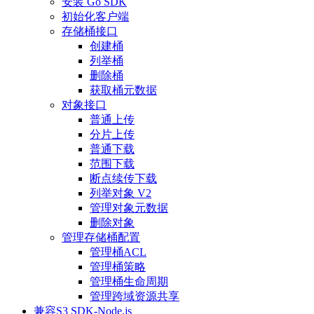
安装 Go SDK
初始化客户端
存储桶接口
创建桶
列举桶
删除桶
获取桶元数据
对象接口
普通上传
分片上传
普通下载
范围下载
断点续传下载
列举对象 V2
管理对象元数据
删除对象
管理存储桶配置
管理桶ACL
管理桶策略
管理桶生命周期
管理跨域资源共享
兼容S3 SDK-Node.js