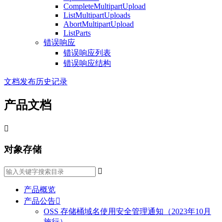
CompleteMultipartUpload
ListMultipartUploads
AbortMultipartUpload
ListParts
错误响应
错误响应列表
错误响应结构
文档发布历史记录
产品文档

对象存储

产品概览
产品公告

OSS 存储桶域名使用安全管理通知（2023年10月
施行）