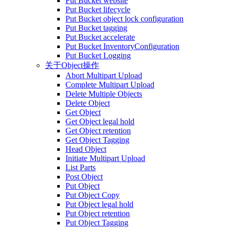
Put Bucket website
Put Bucket lifecycle
Put Bucket object lock configuration
Put Bucket tagging
Put Bucket accelerate
Put Bucket InventoryConfiguration
Put Bucket Logging
关于Object操作
Abort Multipart Upload
Complete Multipart Upload
Delete Multiple Objects
Delete Object
Get Object
Get Object legal hold
Get Object retention
Get Object Tagging
Head Object
Initiate Multipart Upload
List Parts
Post Object
Put Object
Put Object Copy
Put Object legal hold
Put Object retention
Put Object Tagging