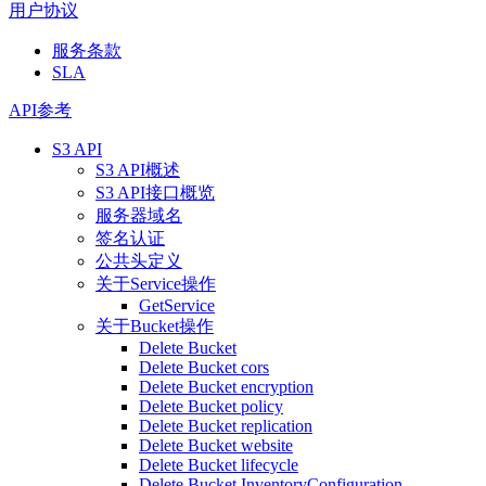
用户协议
服务条款
SLA
API参考
S3 API
S3 API概述
S3 API接口概览
服务器域名
签名认证
公共头定义
关于Service操作
GetService
关于Bucket操作
Delete Bucket
Delete Bucket cors
Delete Bucket encryption
Delete Bucket policy
Delete Bucket replication
Delete Bucket website
Delete Bucket lifecycle
Delete Bucket InventoryConfiguration