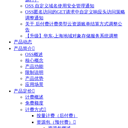
OSS 自定义域名使用安全管理通知
OSS匿名访问的GET请求中自定义响应头访问策略
调整通知
关于 后付费计费类型云资源账单结算方式调整公
告
【升级】华东-上海地域对象存储服务系统调整
产品动态
产品简介

OSS概述
核心概念
产品功能
限制说明
产品优势
应用场景
产品定价

计费概述
免费额度
计费方式

按量计费（后付费）
资源包（预付费）
