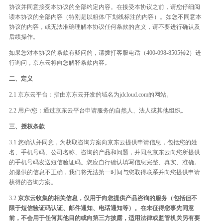
协议并同意接受本协议的全部约定内容。在接受本协议之前，请您仔细阅
读本协议的全部内容（特别是以粗体/下划线标注的内容）。如您不同意本
协议的内容，或无法准确理解本协议任何条款的含义，请不要进行确认及
后续操作。
如果您对本协议的条款有疑问的，请拨打客服电话（400-098-8505转2）进
行询问，京东云将向您解释条款内容。
二、定义
2.1 京东云平台：指由京东云开发的域名为jdcloud.com的网站。
2.2 用户/您：通过京东云平台申请服务的自然人、法人或其他组织。
三、授权条款
3.1 您确认并同意，为获取咨询方案向京东云提供申请信息，包括您的姓
名、手机号码、公司名称、咨询的产品和问题，并同意京东云向您所提供
的手机号码发送短信验证码。您应自行确认填写信息完整、真实、准确。
如提供的信息不正确，我们将无法第一时间与您取得联系并向您提供申请
获得的咨询方案。
3.2
京东云收集的相关信息，仅用于向您提供产品咨询的服务（包括但不
限于短信验证码认证、邮件通知、电话通知等）。在未征得您事先同意
前，不会用于任何其他目的或向第三方披露，适用法律或监管机关另有要