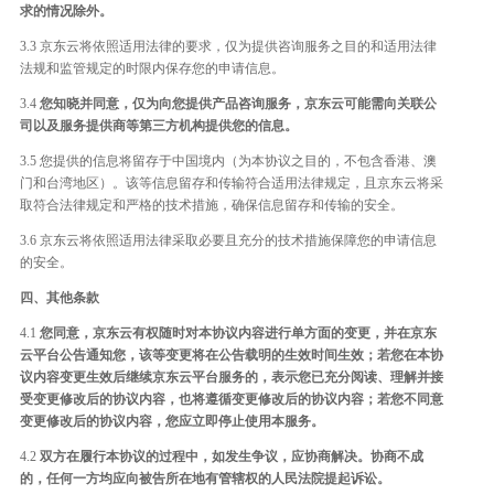
求的情况除外。
3.3 京东云将依照适用法律的要求，仅为提供咨询服务之目的和适用法律
法规和监管规定的时限内保存您的申请信息。
3.4
您知晓并同意，仅为向您提供产品咨询服务，京东云可能需向关联公
司以及服务提供商等第三方机构提供您的信息。
3.5 您提供的信息将留存于中国境内（为本协议之目的，不包含香港、澳
门和台湾地区）。该等信息留存和传输符合适用法律规定，且京东云将采
取符合法律规定和严格的技术措施，确保信息留存和传输的安全。
3.6 京东云将依照适用法律采取必要且充分的技术措施保障您的申请信息
的安全。
四、其他条款
4.1
您同意，京东云有权随时对本协议内容进行单方面的变更，并在京东
云平台公告通知您，该等变更将在公告载明的生效时间生效；若您在本协
议内容变更生效后继续京东云平台服务的，表示您已充分阅读、理解并接
受变更修改后的协议内容，也将遵循变更修改后的协议内容；若您不同意
变更修改后的协议内容，您应立即停止使用本服务。
4.2
双方在履行本协议的过程中，如发生争议，应协商解决。协商不成
的，任何一方均应向被告所在地有管辖权的人民法院提起诉讼。