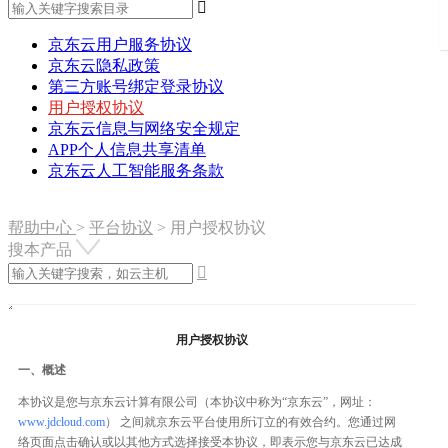

京东云用户服务协议
京东云隐私政策
第三方账号绑定登录协议
用户授权协议
京东云信息与网络安全规定
APP个人信息共享清单
京东云人工智能服务条款
帮助中心
>
平台协议
>
用户授权协议
搜本产品

用户授权协议
一、概述
本协议是您与京东云计算有限公司（本协议中称为“京东云”，网址：
www.jdcloud.com
） 之间就京东云平台使用所订立的有效合约。您通过网
络页面点击确认或以其他方式选择接受本协议，即表示您与京东云已达成