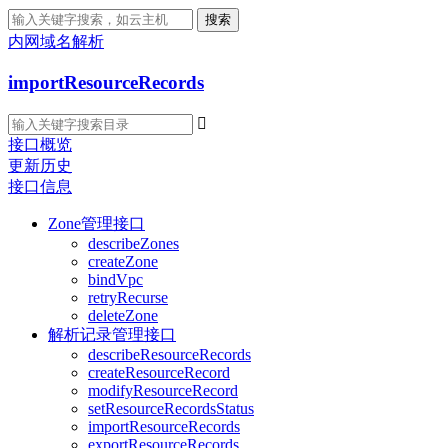
搜索
内网域名解析
importResourceRecords

接口概览
更新历史
接口信息
Zone管理接口
describeZones
createZone
bindVpc
retryRecurse
deleteZone
解析记录管理接口
describeResourceRecords
createResourceRecord
modifyResourceRecord
setResourceRecordsStatus
importResourceRecords
exportResourceRecords