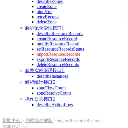
describeZones
createZone
bindVpc
retryRecurse
deleteZone
解析记录管理接口

describeResourceRecords
createResourceRecord
modifyResourceRecord
setResourceRecordsStatus
importResourceRecords
exportResourceRecords
deleteResourceRecords
套餐实例管理接口

describeInstances
解析统计接口

zoneFlowCount
zoneResolveCount
操作日志接口

describeActionLogs
帮助中心
>
内网域名解析
>
importResourceRecords
搜本产品