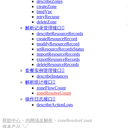
describeZones
createZone
bindVpc
retryRecurse
deleteZone
解析记录管理接口

describeResourceRecords
createResourceRecord
modifyResourceRecord
setResourceRecordsStatus
importResourceRecords
exportResourceRecords
deleteResourceRecords
套餐实例管理接口

describeInstances
解析统计接口

zoneFlowCount
zoneResolveCount
操作日志接口

describeActionLogs
帮助中心
>
内网域名解析
>
zoneResolveCount
搜本产品