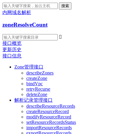
搜索
内网域名解析
zoneResolveCount

接口概览
更新历史
接口信息
Zone管理接口
describeZones
createZone
bindVpc
retryRecurse
deleteZone
解析记录管理接口
describeResourceRecords
createResourceRecord
modifyResourceRecord
setResourceRecordsStatus
importResourceRecords
exportResourceRecords