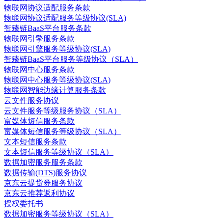
物联网协议适配服务条款
物联网协议适配服务等级协议(SLA)
智臻链BaaS平台服务条款
物联网引擎服务条款
物联网引擎服务等级协议(SLA)
智臻链BaaS平台服务等级协议（SLA）
物联网中心服务条款
物联网中心服务等级协议(SLA)
物联网智能边缘计算服务条款
云文件服务协议
云文件服务等级服务协议（SLA）
富媒体短信服务条款
富媒体短信服务等级协议（SLA）
文本短信服务条款
文本短信服务等级协议（SLA）
数据加密服务服务条款
数据传输(DTS)服务协议
京东云提货券服务协议
京东云推荐返利协议
授权委托书
数据加密服务等级协议（SLA）