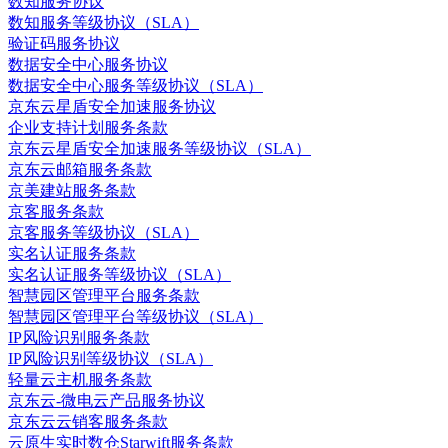
数知服务协议
数知服务等级协议（SLA）
验证码服务协议
数据安全中心服务协议
数据安全中心服务等级协议（SLA）
京东云星盾安全加速服务协议
企业支持计划服务条款
京东云星盾安全加速服务等级协议（SLA）
京东云邮箱服务条款
京美建站服务条款
京客服务条款
京客服务等级协议（SLA）
实名认证服务条款
实名认证服务等级协议（SLA）
智慧园区管理平台服务条款
智慧园区管理平台等级协议（SLA）
IP风险识别服务条款
IP风险识别等级协议（SLA）
轻量云主机服务条款
京东云-微电云产品服务协议
京东云云销客服务条款
云原生实时数仓Starwift服务条款