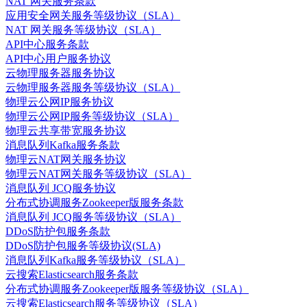
NAT 网关服务条款
应用安全网关服务等级协议（SLA）
NAT 网关服务等级协议（SLA）
API中心服务条款
API中心用户服务协议
云物理服务器服务协议
云物理服务器服务等级协议（SLA）
物理云公网IP服务协议
物理云公网IP服务等级协议（SLA）
物理云共享带宽服务协议
消息队列Kafka服务条款
物理云NAT网关服务协议
物理云NAT网关服务等级协议（SLA）
消息队列 JCQ服务协议
分布式协调服务Zookeeper版服务条款
消息队列 JCQ服务等级协议（SLA）
DDoS防护包服务条款
DDoS防护包服务等级协议(SLA)
消息队列Kafka服务等级协议（SLA）
云搜索Elasticsearch服务条款
分布式协调服务Zookeeper版服务等级协议（SLA）
云搜索Elasticsearch服务等级协议（SLA）