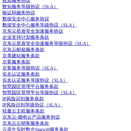
数知服务协议
数知服务等级协议（SLA）
验证码服务协议
数据安全中心服务协议
数据安全中心服务等级协议（SLA）
京东云星盾安全加速服务协议
企业支持计划服务条款
京东云星盾安全加速服务等级协议（SLA）
京东云邮箱服务条款
京美建站服务条款
京客服务条款
京客服务等级协议（SLA）
实名认证服务条款
实名认证服务等级协议（SLA）
智慧园区管理平台服务条款
智慧园区管理平台等级协议（SLA）
IP风险识别服务条款
IP风险识别等级协议（SLA）
轻量云主机服务条款
京东云-微电云产品服务协议
京东云云销客服务条款
云原生实时数仓Starwift服务条款