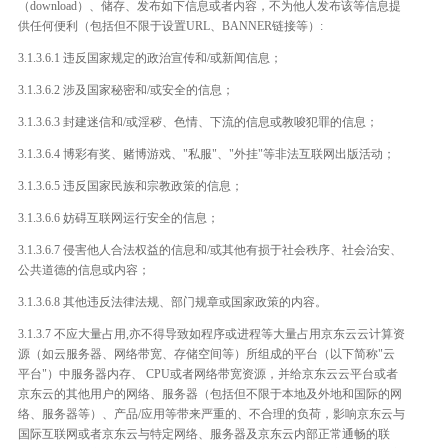
（download）、储存、发布如下信息或者内容，不为他人发布该等信息提
供任何便利（包括但不限于设置URL、BANNER链接等）:
3.1.3.6.1 违反国家规定的政治宣传和/或新闻信息；
3.1.3.6.2 涉及国家秘密和/或安全的信息；
3.1.3.6.3 封建迷信和/或淫秽、色情、下流的信息或教唆犯罪的信息；
3.1.3.6.4 博彩有奖、赌博游戏、"私服"、"外挂"等非法互联网出版活动；
3.1.3.6.5 违反国家民族和宗教政策的信息；
3.1.3.6.6 妨碍互联网运行安全的信息；
3.1.3.6.7 侵害他人合法权益的信息和/或其他有损于社会秩序、社会治安、
公共道德的信息或内容；
3.1.3.6.8 其他违反法律法规、部门规章或国家政策的内容。
3.1.3.7 不应大量占用,亦不得导致如程序或进程等大量占用京东云云计算资
源（如云服务器、网络带宽、存储空间等）所组成的平台（以下简称"云
平台"）中服务器内存、 CPU或者网络带宽资源，并给京东云云平台或者
京东云的其他用户的网络、服务器（包括但不限于本地及外地和国际的网
络、服务器等）、产品/应用等带来严重的、不合理的负荷，影响京东云与
国际互联网或者京东云与特定网络、服务器及京东云内部正常通畅的联