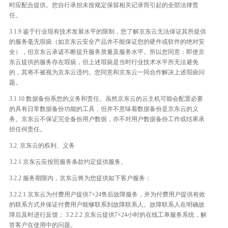
时应配合提供。您自行承担未按规定保留相关记录而引起的全部法律责
任。
3.1.9 鉴于行业现有技术发展水平的限制，您了解京东云无法保证其所提供
的服务毫无瑕疵（如京东云安全产品并不能保证您的硬件或软件的绝对安
全），但京东云承诺不断提升服务质量及服务水平。所以您同意：即使京
东云提供的服务存在瑕疵，但上述瑕疵是当时行业技术水平所无法避免
的，其将不被视为京东云违约。您同意和京东云一同合作解决上述瑕疵问
题。
3.1.10 数据备份系您的义务和责任。虽然京东云的云主机可能会配置必要
的具有日常数据备份功能的工具，但并不意味着数据备份是京东云的义
务。京东云不保证完全备份用户数据，亦不对用户数据备份工作或结果承
担任何责任。
3.2. 京东云的权利、义务
3.2.1 京东云应按照服务条款约定提供服务。
3.2.2 服务期限内，京东云将为您提供如下客户服务：
3.2.2.1 京东云为付费用户提供7×24售后故障服务，并为付费用户提供有效
的联系方式并保证付费用户能够联系到故障联系人。故障联系人在明确故
障后及时进行反馈； 3.2.2.2 京东云提供7×24小时的在线工单服务系统，解
答客户在使用中的问题。