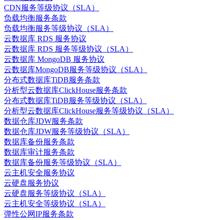
CDN服务等级协议（SLA）
负载均衡服务条款
负载均衡服务等级协议（SLA）
云数据库 RDS 服务协议
云数据库 RDS 服务等级协议（SLA）
云数据库 MongoDB 服务协议
云数据库MongoDB服务等级协议（SLA）
分布式数据库TiDB服务条款
分析型云数据库ClickHouse服务条款
分布式数据库TiDB服务等级协议（SLA）
分析型云数据库ClickHouse服务等级协议（SLA）
数据仓库JDW服务条款
数据仓库JDW服务等级协议（SLA）
数据库备份服务条款
数据库审计服务条款
数据库备份服务等级协议（SLA）
云主机安全服务协议
云硬盘服务协议
云硬盘服务等级协议（SLA）
云主机安全等级协议（SLA）
弹性公网IP服务条款