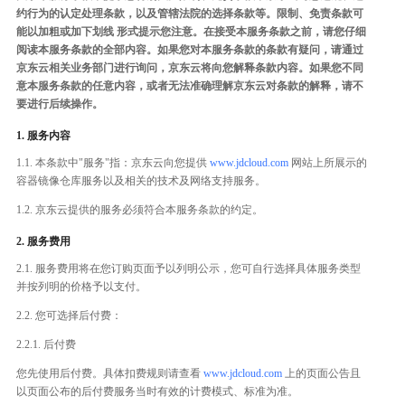
约行为的认定处理条款，以及管辖法院的选择条款等。限制、免责条款可
能以加粗或加下划线 形式提示您注意。在接受本服务条款之前，请您仔细
阅读本服务条款的全部内容。如果您对本服务条款的条款有疑问，请通过
京东云相关业务部门进行询问，京东云将向您解释条款内容。如果您不同
意本服务条款的任意内容，或者无法准确理解京东云对条款的解释，请不
要进行后续操作。
1. 服务内容
1.1. 本条款中"服务"指：京东云向您提供
www.jdcloud.com
网站上所展示的
容器镜像仓库服务以及相关的技术及网络支持服务。
1.2. 京东云提供的服务必须符合本服务条款的约定。
2. 服务费用
2.1. 服务费用将在您订购页面予以列明公示，您可自行选择具体服务类型
并按列明的价格予以支付。
2.2. 您可选择后付费：
2.2.1. 后付费
您先使用后付费。具体扣费规则请查看
www.jdcloud.com
上的页面公告且
以页面公布的后付费服务当时有效的计费模式、标准为准。