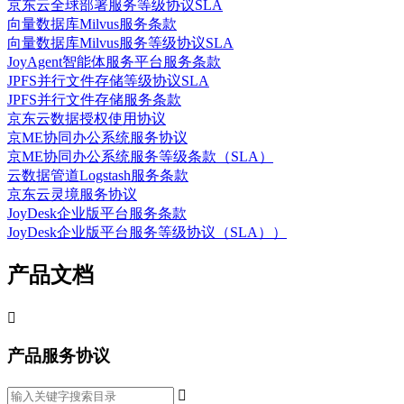
京东云全球部署服务等级协议SLA
向量数据库Milvus服务条款
向量数据库Milvus服务等级协议SLA
JoyAgent智能体服务平台服务条款
JPFS并行文件存储等级协议SLA
JPFS并行文件存储服务条款
京东云数据授权使用协议
京ME协同办公系统服务协议
京ME协同办公系统服务等级条款（SLA）
云数据管道Logstash服务条款
京东云灵境服务协议
JoyDesk企业版平台服务条款
JoyDesk企业版平台服务等级协议（SLA））
产品文档

产品服务协议
