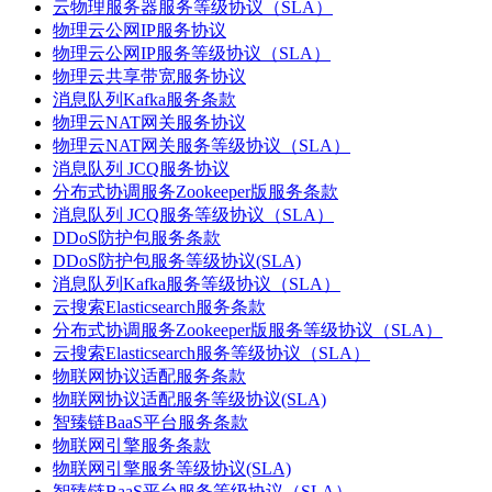
云物理服务器服务等级协议（SLA）
物理云公网IP服务协议
物理云公网IP服务等级协议（SLA）
物理云共享带宽服务协议
消息队列Kafka服务条款
物理云NAT网关服务协议
物理云NAT网关服务等级协议（SLA）
消息队列 JCQ服务协议
分布式协调服务Zookeeper版服务条款
消息队列 JCQ服务等级协议（SLA）
DDoS防护包服务条款
DDoS防护包服务等级协议(SLA)
消息队列Kafka服务等级协议（SLA）
云搜索Elasticsearch服务条款
分布式协调服务Zookeeper版服务等级协议（SLA）
云搜索Elasticsearch服务等级协议（SLA）
物联网协议适配服务条款
物联网协议适配服务等级协议(SLA)
智臻链BaaS平台服务条款
物联网引擎服务条款
物联网引擎服务等级协议(SLA)
智臻链BaaS平台服务等级协议（SLA）