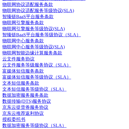
物联网协议适配服务条款
物联网协议适配服务等级协议(SLA)
智臻链BaaS平台服务条款
物联网引擎服务条款
物联网引擎服务等级协议(SLA)
智臻链BaaS平台服务等级协议（SLA）
物联网中心服务条款
物联网中心服务等级协议(SLA)
物联网智能边缘计算服务条款
云文件服务协议
云文件服务等级服务协议（SLA）
富媒体短信服务条款
富媒体短信服务等级协议（SLA）
文本短信服务条款
文本短信服务等级协议（SLA）
数据加密服务服务条款
数据传输(DTS)服务协议
京东云提货券服务协议
京东云推荐返利协议
授权委托书
数据加密服务等级协议（SLA）