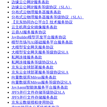
边缘云公网IP服务条款
边缘云公网IP服务等级协议（SLA）
分布式云物理服务器服务条款
分布式云物理服务器服务等级协议（SLA）
【京东协同办公平台】技术服务协议
云主机商业化镜像服务条款
云鼎AI服务服务协议
JoyBuilder模型开发平台服务协议
模型市场与AI基础服务平台服务条款
大模型安全网关服务协议
大模型安全网关服务等级协议SLA
私网连接服务条款
私网连接服务等级协议SLA
京东云全球部署服务条款
京东云全球部署服务等级协议SLA
向量数据库Milvus服务条款
向量数据库Milvus服务等级协议SLA
JoyAgent智能体服务平台服务条款
JPFS并行文件存储等级协议SLA
JPFS并行文件存储服务条款
京东云数据授权使用协议