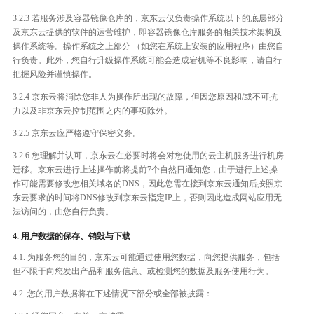
3.2.3 若服务涉及容器镜像仓库的，京东云仅负责操作系统以下的底层部分
及京东云提供的软件的运营维护，即容器镜像仓库服务的相关技术架构及
操作系统等。操作系统之上部分 （如您在系统上安装的应用程序）由您自
行负责。此外，您自行升级操作系统可能会造成宕机等不良影响，请自行
把握风险并谨慎操作。
3.2.4 京东云将消除您非人为操作所出现的故障，但因您原因和/或不可抗
力以及非京东云控制范围之内的事项除外。
3.2.5 京东云应严格遵守保密义务。
3.2.6 您理解并认可，京东云在必要时将会对您使用的云主机服务进行机房
迁移。京东云进行上述操作前将提前7个自然日通知您，由于进行上述操
作可能需要修改您相关域名的DNS，因此您需在接到京东云通知后按照京
东云要求的时间将DNS修改到京东云指定IP上，否则因此造成网站应用无
法访问的，由您自行负责。
4. 用户数据的保存、销毁与下载
4.1. 为服务您的目的，京东云可能通过使用您数据，向您提供服务，包括
但不限于向您发出产品和服务信息、或检测您的数据及服务使用行为。
4.2. 您的用户数据将在下述情况下部分或全部被披露：