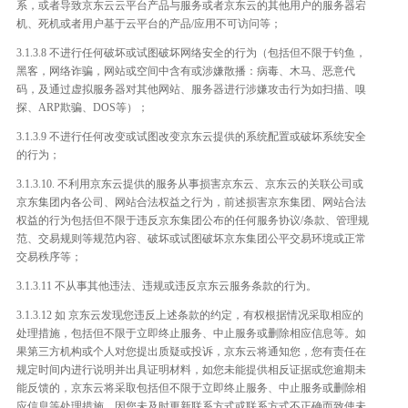
系，或者导致京东云云平台产品与服务或者京东云的其他用户的服务器宕
机、死机或者用户基于云平台的产品/应用不可访问等；
3.1.3.8 不进行任何破坏或试图破坏网络安全的行为（包括但不限于钓鱼，
黑客，网络诈骗，网站或空间中含有或涉嫌散播：病毒、木马、恶意代
码，及通过虚拟服务器对其他网站、服务器进行涉嫌攻击行为如扫描、嗅
探、ARP欺骗、DOS等）；
3.1.3.9 不进行任何改变或试图改变京东云提供的系统配置或破坏系统安全
的行为；
3.1.3.10. 不利用京东云提供的服务从事损害京东云、京东云的关联公司或
京东集团内各公司、网站合法权益之行为，前述损害京东集团、网站合法
权益的行为包括但不限于违反京东集团公布的任何服务协议/条款、管理规
范、交易规则等规范内容、破坏或试图破坏京东集团公平交易环境或正常
交易秩序等；
3.1.3.11 不从事其他违法、违规或违反京东云服务条款的行为。
3.1.3.12 如 京东云发现您违反上述条款的约定，有权根据情况采取相应的
处理措施，包括但不限于立即终止服务、中止服务或删除相应信息等。如
果第三方机构或个人对您提出质疑或投诉，京东云将通知您，您有责任在
规定时间内进行说明并出具证明材料，如您未能提供相反证据或您逾期未
能反馈的，京东云将采取包括但不限于立即终止服务、中止服务或删除相
应信息等处理措施。因您未及时更新联系方式或联系方式不正确而致使未