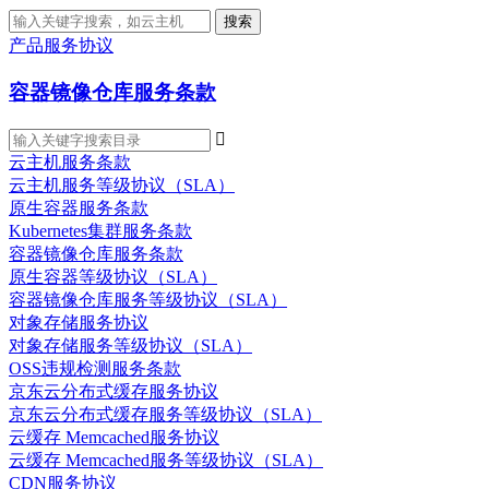
搜索
产品服务协议
容器镜像仓库服务条款

云主机服务条款
云主机服务等级协议（SLA）
原生容器服务条款
Kubernetes集群服务条款
容器镜像仓库服务条款
原生容器等级协议（SLA）
容器镜像仓库服务等级协议（SLA）
对象存储服务协议
对象存储服务等级协议（SLA）
OSS违规检测服务条款
京东云分布式缓存服务协议
京东云分布式缓存服务等级协议（SLA）
云缓存 Memcached服务协议
云缓存 Memcached服务等级协议（SLA）
CDN服务协议