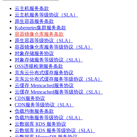
云主机服务条款
云主机服务等级协议（SLA）
原生容器服务条款
Kubernetes集群服务条款
容器镜像仓库服务条款
原生容器等级协议（SLA）
容器镜像仓库服务等级协议（SLA）
对象存储服务协议
对象存储服务等级协议（SLA）
OSS违规检测服务条款
京东云分布式缓存服务协议
京东云分布式缓存服务等级协议（SLA）
云缓存 Memcached服务协议
云缓存 Memcached服务等级协议（SLA）
CDN服务协议
CDN服务等级协议（SLA）
负载均衡服务条款
负载均衡服务等级协议（SLA）
云数据库 RDS 服务协议
云数据库 RDS 服务等级协议（SLA）
云数据库 MongoDB 服务协议