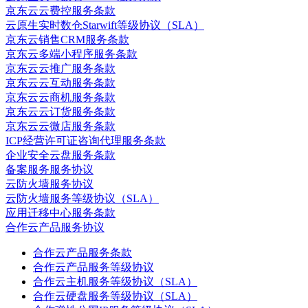
京东云云费控服务条款
云原生实时数仓Starwift等级协议（SLA）
京东云销售CRM服务条款
京东云多端小程序服务条款
京东云云推广服务条款
京东云云互动服务条款
京东云云商机服务条款
京东云云订货服务条款
京东云云微店服务条款
ICP经营许可证咨询代理服务条款
企业安全云盘服务条款
备案服务服务协议
云防火墙服务协议
云防火墙服务等级协议（SLA）
应用迁移中心服务条款
合作云产品服务协议
合作云产品服务条款
合作云产品服务等级协议
合作云主机服务等级协议（SLA）
合作云硬盘服务等级协议（SLA）