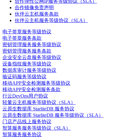
合作弹性公网IP服务等级协议（SLA）
合作镜像免责声明
伙伴云主机服务条款
伙伴云主机服务等级协议（SLA）
电子签章服务等级协议
电子签章服务条款
密钥管理服务服务等级协议
密钥管理服务服务条款
企业安全云盘服务等级协议
设备指纹服务等级协议
数据库审计服务等级协议
验证码服务等级协议
移动APP安全检测服务等级协议
移动APP安全检测服务条款
行云DevOps用户协议
轻量云主机服务等级协议（SLA）
云原生数据库 StarliteDB 服务协议
云原生数据库 StarliteDB 服务等级协议（SLA）
门店产品线上服务协议
智算服务服务等级协议（SLA）
智算服务服务协议