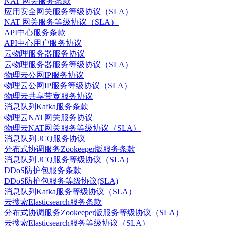
NAT 网关服务条款
应用安全网关服务等级协议（SLA）
NAT 网关服务等级协议（SLA）
API中心服务条款
API中心用户服务协议
云物理服务器服务协议
云物理服务器服务等级协议（SLA）
物理云公网IP服务协议
物理云公网IP服务等级协议（SLA）
物理云共享带宽服务协议
消息队列Kafka服务条款
物理云NAT网关服务协议
物理云NAT网关服务等级协议（SLA）
消息队列 JCQ服务协议
分布式协调服务Zookeeper版服务条款
消息队列 JCQ服务等级协议（SLA）
DDoS防护包服务条款
DDoS防护包服务等级协议(SLA)
消息队列Kafka服务等级协议（SLA）
云搜索Elasticsearch服务条款
分布式协调服务Zookeeper版服务等级协议（SLA）
云搜索Elasticsearch服务等级协议（SLA）