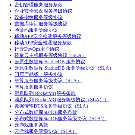
密钥管理服务服务条款
企业安全云盘服务等级协议
设备指纹服务等级协议
数据库审计服务等级协议
验证码服务等级协议
移动APP安全检测服务等级协议
移动APP安全检测服务条款
行云DevOps用户协议
轻量云主机服务等级协议（SLA）
云原生数据库 StarliteDB 服务协议
云原生数据库 StarliteDB 服务等级协议（SLA）
门店产品线上服务协议
智算服务服务等级协议（SLA）
智算服务服务协议
消息队列 RocketMQ服务条款
消息队列 RocketMQ服务等级协议（SLA））
数据传输DTS服务等级协议（SLA）
分布式数据库StarDB服务条款
分布式数据库StarDB服务等级协议（SLA)）
云游戏服务条款
云游戏服务等级协议（SLA）