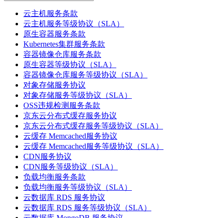
云主机服务条款
云主机服务等级协议（SLA）
原生容器服务条款
Kubernetes集群服务条款
容器镜像仓库服务条款
原生容器等级协议（SLA）
容器镜像仓库服务等级协议（SLA）
对象存储服务协议
对象存储服务等级协议（SLA）
OSS违规检测服务条款
京东云分布式缓存服务协议
京东云分布式缓存服务等级协议（SLA）
云缓存 Memcached服务协议
云缓存 Memcached服务等级协议（SLA）
CDN服务协议
CDN服务等级协议（SLA）
负载均衡服务条款
负载均衡服务等级协议（SLA）
云数据库 RDS 服务协议
云数据库 RDS 服务等级协议（SLA）
云数据库 MongoDB 服务协议