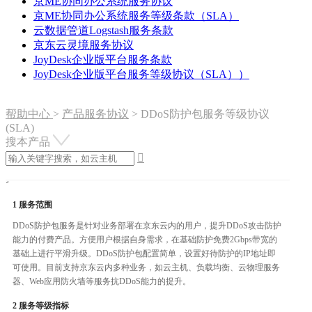
京ME协同办公系统服务协议
京ME协同办公系统服务等级条款（SLA）
云数据管道Logstash服务条款
京东云灵境服务协议
JoyDesk企业版平台服务条款
JoyDesk企业版平台服务等级协议（SLA））
帮助中心
>
产品服务协议
>
DDoS防护包服务等级协议
(SLA)
搜本产品

1 服务范围
DDoS防护包服务是针对业务部署在京东云内的用户，提升DDoS攻击防护
能力的付费产品。方便用户根据自身需求，在基础防护免费2Gbps带宽的
基础上进行平滑升级。DDoS防护包配置简单，设置好待防护的IP地址即
可使用。目前支持京东云内多种业务，如云主机、负载均衡、云物理服务
器、Web应用防火墙等服务抗DDoS能力的提升。
2 服务等级指标