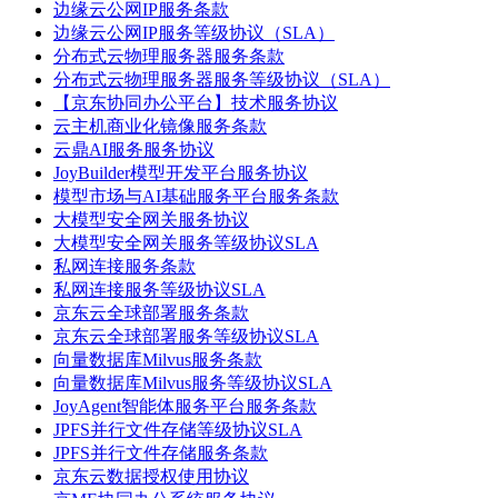
边缘云公网IP服务条款
边缘云公网IP服务等级协议（SLA）
分布式云物理服务器服务条款
分布式云物理服务器服务等级协议（SLA）
【京东协同办公平台】技术服务协议
云主机商业化镜像服务条款
云鼎AI服务服务协议
JoyBuilder模型开发平台服务协议
模型市场与AI基础服务平台服务条款
大模型安全网关服务协议
大模型安全网关服务等级协议SLA
私网连接服务条款
私网连接服务等级协议SLA
京东云全球部署服务条款
京东云全球部署服务等级协议SLA
向量数据库Milvus服务条款
向量数据库Milvus服务等级协议SLA
JoyAgent智能体服务平台服务条款
JPFS并行文件存储等级协议SLA
JPFS并行文件存储服务条款
京东云数据授权使用协议