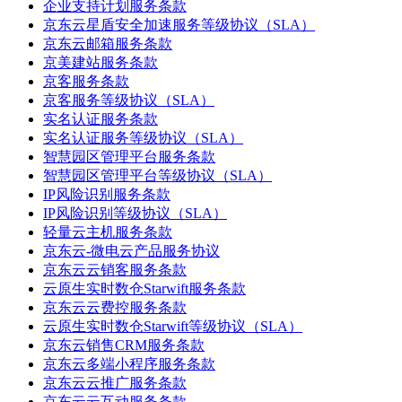
企业支持计划服务条款
京东云星盾安全加速服务等级协议（SLA）
京东云邮箱服务条款
京美建站服务条款
京客服务条款
京客服务等级协议（SLA）
实名认证服务条款
实名认证服务等级协议（SLA）
智慧园区管理平台服务条款
智慧园区管理平台等级协议（SLA）
IP风险识别服务条款
IP风险识别等级协议（SLA）
轻量云主机服务条款
京东云-微电云产品服务协议
京东云云销客服务条款
云原生实时数仓Starwift服务条款
京东云云费控服务条款
云原生实时数仓Starwift等级协议（SLA）
京东云销售CRM服务条款
京东云多端小程序服务条款
京东云云推广服务条款
京东云云互动服务条款