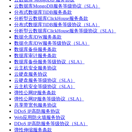
云数据库MongoDB服务等级协议（SLA）
分布式数据库TiDB服务条款
分析型云数据库ClickHouse服务条款
分布式数据库TiDB服务等级协议（SLA）
分析型云数据库ClickHouse服务等级协议（SLA）
数据仓库JDW服务条款
数据仓库JDW服务等级协议（SLA）
数据库备份服务条款
数据库审计服务条款
数据库备份服务等级协议（SLA）
云主机安全服务协议
云硬盘服务协议
云硬盘服务等级协议（SLA）
云主机安全等级协议（SLA）
弹性公网IP服务条款
弹性公网IP服务等级协议（SLA）
共享带宽包服务协议
DDoS IP高防服务协议
Web应用防火墙服务协议
DDoS IP高防服务等级协议（SLA）
弹性伸缩服务条款