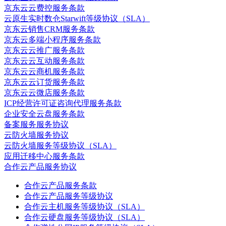
京东云云费控服务条款
云原生实时数仓Starwift等级协议（SLA）
京东云销售CRM服务条款
京东云多端小程序服务条款
京东云云推广服务条款
京东云云互动服务条款
京东云云商机服务条款
京东云云订货服务条款
京东云云微店服务条款
ICP经营许可证咨询代理服务条款
企业安全云盘服务条款
备案服务服务协议
云防火墙服务协议
云防火墙服务等级协议（SLA）
应用迁移中心服务条款
合作云产品服务协议
合作云产品服务条款
合作云产品服务等级协议
合作云主机服务等级协议（SLA）
合作云硬盘服务等级协议（SLA）