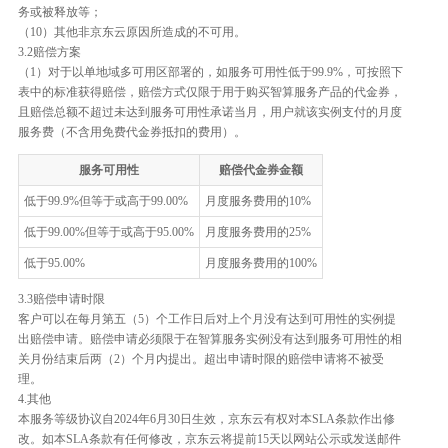
务或被释放等；
（10）其他非京东云原因所造成的不可用。
3.2赔偿方案
（1）对于以单地域多可用区部署的，如服务可用性低于99.9%，可按照下
表中的标准获得赔偿，赔偿方式仅限于用于购买智算服务产品的代金券，
且赔偿总额不超过未达到服务可用性承诺当月，用户就该实例支付的月度
服务费（不含用免费代金券抵扣的费用）。
服务可用性
赔偿代金券金额
低于99.9%但等于或高于99.00%
月度服务费用的10%
低于99.00%但等于或高于95.00%
月度服务费用的25%
低于95.00%
月度服务费用的100%
3.3赔偿申请时限
客户可以在每月第五（5）个工作日后对上个月没有达到可用性的实例提
出赔偿申请。赔偿申请必须限于在智算服务实例没有达到服务可用性的相
关月份结束后两（2）个月内提出。超出申请时限的赔偿申请将不被受
理。
4.其他
本服务等级协议自2024年6月30日生效，京东云有权对本SLA条款作出修
改。如本SLA条款有任何修改，京东云将提前15天以网站公示或发送邮件