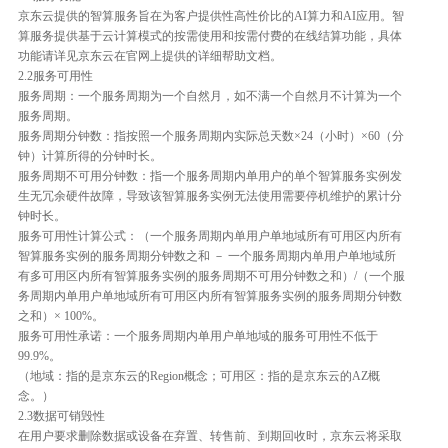
京东云提供的智算服务旨在为客户提供性高性价比的AI算力和AI应用。智
算服务提供基于云计算模式的按需使用和按需付费的在线结算功能，具体
功能请详见京东云在官网上提供的详细帮助文档。
2.2服务可用性
服务周期：一个服务周期为一个自然月，如不满一个自然月不计算为一个
服务周期。
服务周期分钟数：指按照一个服务周期内实际总天数×24（小时）×60（分
钟）计算所得的分钟时长。
服务周期不可用分钟数：指一个服务周期内单用户的单个智算服务实例发
生无冗余硬件故障，导致该智算服务实例无法使用需要停机维护的累计分
钟时长。
服务可用性计算公式：（一个服务周期内单用户单地域所有可用区内所有
智算服务实例的服务周期分钟数之和 － 一个服务周期内单用户单地域所
有多可用区内所有智算服务实例的服务周期不可用分钟数之和）/（一个服
务周期内单用户单地域所有可用区内所有智算服务实例的服务周期分钟数
之和）× 100%。
服务可用性承诺：一个服务周期内单用户单地域的服务可用性不低于
99.9%。
（地域：指的是京东云的Region概念；可用区：指的是京东云的AZ概
念。）
2.3数据可销毁性
在用户要求删除数据或设备在弃置、转售前、到期回收时，京东云将采取