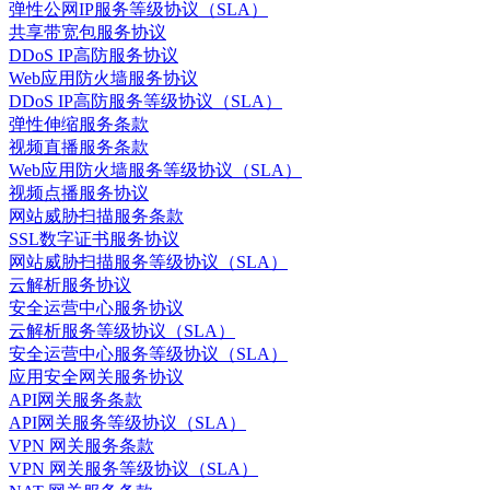
弹性公网IP服务等级协议（SLA）
共享带宽包服务协议
DDoS IP高防服务协议
Web应用防火墙服务协议
DDoS IP高防服务等级协议（SLA）
弹性伸缩服务条款
视频直播服务条款
Web应用防火墙服务等级协议（SLA）
视频点播服务协议
网站威胁扫描服务条款
SSL数字证书服务协议
网站威胁扫描服务等级协议（SLA）
云解析服务协议
安全运营中心服务协议
云解析服务等级协议（SLA）
安全运营中心服务等级协议（SLA）
应用安全网关服务协议
API网关服务条款
API网关服务等级协议（SLA）
VPN 网关服务条款
VPN 网关服务等级协议（SLA）