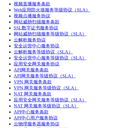
视频直播服务条款
Web应用防火墙服务等级协议（SLA）
视频点播服务协议
网站威胁扫描服务条款
SSL数字证书服务协议
网站威胁扫描服务等级协议（SLA）
云解析服务协议
安全运营中心服务协议
云解析服务等级协议（SLA）
安全运营中心服务等级协议（SLA）
应用安全网关服务协议
API网关服务条款
API网关服务等级协议（SLA）
VPN 网关服务条款
VPN 网关服务等级协议（SLA）
NAT 网关服务条款
应用安全网关服务等级协议（SLA）
NAT 网关服务等级协议（SLA）
API中心服务条款
API中心用户服务协议
云物理服务器服务协议