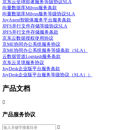
京东云全球部署服务等级协议SLA
向量数据库Milvus服务条款
向量数据库Milvus服务等级协议SLA
JoyAgent智能体服务平台服务条款
JPFS并行文件存储等级协议SLA
JPFS并行文件存储服务条款
京东云数据授权使用协议
京ME协同办公系统服务协议
京ME协同办公系统服务等级条款（SLA）
云数据管道Logstash服务条款
京东云灵境服务协议
JoyDesk企业版平台服务条款
JoyDesk企业版平台服务等级协议（SLA））
产品文档

产品服务协议
