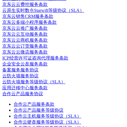
京东云云费控服务条款
云原生实时数仓Starwift等级协议（SLA）
京东云销售CRM服务条款
京东云多端小程序服务条款
京东云云推广服务条款
京东云云互动服务条款
京东云云商机服务条款
京东云云订货服务条款
京东云云微店服务条款
ICP经营许可证咨询代理服务条款
企业安全云盘服务条款
备案服务服务协议
云防火墙服务协议
云防火墙服务等级协议（SLA）
应用迁移中心服务条款
合作云产品服务协议
合作云产品服务条款
合作云产品服务等级协议
合作云主机服务等级协议（SLA）
合作云硬盘服务等级协议（SLA）