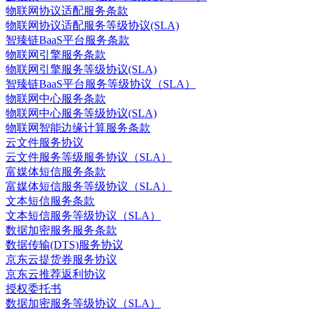
物联网协议适配服务条款
物联网协议适配服务等级协议(SLA)
智臻链BaaS平台服务条款
物联网引擎服务条款
物联网引擎服务等级协议(SLA)
智臻链BaaS平台服务等级协议（SLA）
物联网中心服务条款
物联网中心服务等级协议(SLA)
物联网智能边缘计算服务条款
云文件服务协议
云文件服务等级服务协议（SLA）
富媒体短信服务条款
富媒体短信服务等级协议（SLA）
文本短信服务条款
文本短信服务等级协议（SLA）
数据加密服务服务条款
数据传输(DTS)服务协议
京东云提货券服务协议
京东云推荐返利协议
授权委托书
数据加密服务等级协议（SLA）