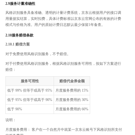
2.9服务计量准确性
风格识别服务具备准确、透明的计量计费系统，京东云根据用户的接口调
用量据实结算，实时扣费，具体计费标准以京东云官网公布的有效的计费
模式与价格为准。用户的原始计费日志默认最少保留1年备查。
2.10服务赔偿条款
2.10.1 赔偿方案
对于免费使用风格识别服务，不予赔偿。
对于付费使用风格识别服务，根据风格识别服务可用性，按如下方案进行
赔偿：
服务可用性
赔偿代金券金额
低于 99% 但等于或高于 95%
月度服务费用的 15%
低于 95% 但等于或高于 90%
月度服务费用的 30%
低于 90%
月度服务费用的 60%
说明：
月度服务费用： 客户在一个自然月中就某一京东云账号下风格识别所支付