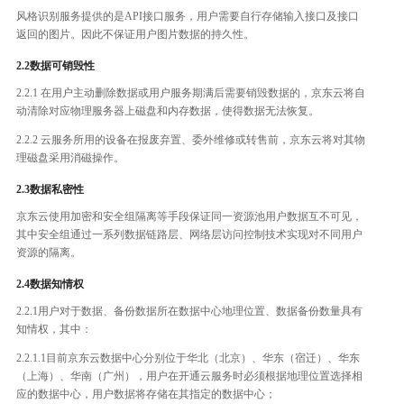
风格识别服务提供的是API接口服务，用户需要自行存储输入接口及接口
返回的图片。因此不保证用户图片数据的持久性。
2.2数据可销毁性
2.2.1 在用户主动删除数据或用户服务期满后需要销毁数据的，京东云将自
动清除对应物理服务器上磁盘和内存数据，使得数据无法恢复。
2.2.2 云服务所用的设备在报废弃置、委外维修或转售前，京东云将对其物
理磁盘采用消磁操作。
2.3数据私密性
京东云使用加密和安全组隔离等手段保证同一资源池用户数据互不可见，
其中安全组通过一系列数据链路层、网络层访问控制技术实现对不同用户
资源的隔离。
2.4数据知情权
2.2.1用户对于数据、备份数据所在数据中心地理位置、数据备份数量具有
知情权，其中：
2.2.1.1目前京东云数据中心分别位于华北（北京）、华东（宿迁）、华东
（上海）、华南（广州），用户在开通云服务时必须根据地理位置选择相
应的数据中心，用户数据将存储在其指定的数据中心；