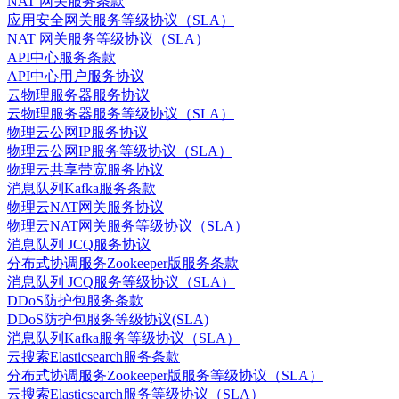
NAT 网关服务条款
应用安全网关服务等级协议（SLA）
NAT 网关服务等级协议（SLA）
API中心服务条款
API中心用户服务协议
云物理服务器服务协议
云物理服务器服务等级协议（SLA）
物理云公网IP服务协议
物理云公网IP服务等级协议（SLA）
物理云共享带宽服务协议
消息队列Kafka服务条款
物理云NAT网关服务协议
物理云NAT网关服务等级协议（SLA）
消息队列 JCQ服务协议
分布式协调服务Zookeeper版服务条款
消息队列 JCQ服务等级协议（SLA）
DDoS防护包服务条款
DDoS防护包服务等级协议(SLA)
消息队列Kafka服务等级协议（SLA）
云搜索Elasticsearch服务条款
分布式协调服务Zookeeper版服务等级协议（SLA）
云搜索Elasticsearch服务等级协议（SLA）