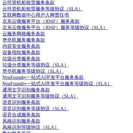
云托管机柜租赁服务条款
云托管机柜租赁服务等级协议（SLA）
互联网数据中心用户入网责任书
京东云微服务平台（JDSF）服务条款
京东云微服务平台（JDSF）服务等级协议（SLA）
云服务网格服务条款
堡垒机服务服务条款
内容安全服务条款
设备指纹服务条款
垃圾分类服务条款
垃圾分类服务等级协议（SLA）
堡垒机服务等级协议（SLA）
NeuFoundry一站式AI开发平台服务条款
NeuFoundry一站式AI开发平台服务等级协议（SLA）
通用文字识别服务条款
通用文字识别服务等级协议（SLA）
语音识别服务条款
语音识别服务等级协议（SLA）
语音合成服务条款
风格识别服务条款
风格识别等级协议（SLA）