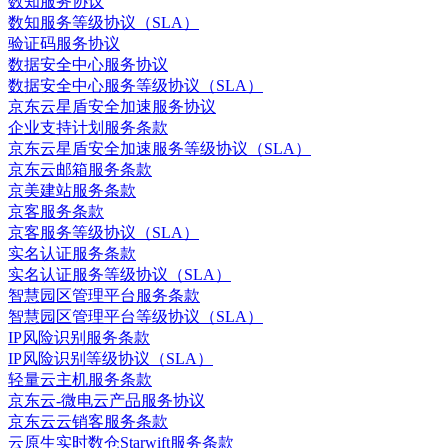
数知服务协议
数知服务等级协议（SLA）
验证码服务协议
数据安全中心服务协议
数据安全中心服务等级协议（SLA）
京东云星盾安全加速服务协议
企业支持计划服务条款
京东云星盾安全加速服务等级协议（SLA）
京东云邮箱服务条款
京美建站服务条款
京客服务条款
京客服务等级协议（SLA）
实名认证服务条款
实名认证服务等级协议（SLA）
智慧园区管理平台服务条款
智慧园区管理平台等级协议（SLA）
IP风险识别服务条款
IP风险识别等级协议（SLA）
轻量云主机服务条款
京东云-微电云产品服务协议
京东云云销客服务条款
云原生实时数仓Starwift服务条款