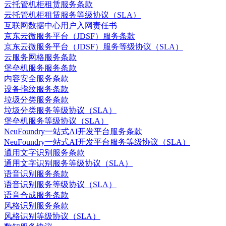
云托管机柜租赁服务条款
云托管机柜租赁服务等级协议（SLA）
互联网数据中心用户入网责任书
京东云微服务平台（JDSF）服务条款
京东云微服务平台（JDSF）服务等级协议（SLA）
云服务网格服务条款
堡垒机服务服务条款
内容安全服务条款
设备指纹服务条款
垃圾分类服务条款
垃圾分类服务等级协议（SLA）
堡垒机服务等级协议（SLA）
NeuFoundry一站式AI开发平台服务条款
NeuFoundry一站式AI开发平台服务等级协议（SLA）
通用文字识别服务条款
通用文字识别服务等级协议（SLA）
语音识别服务条款
语音识别服务等级协议（SLA）
语音合成服务条款
风格识别服务条款
风格识别等级协议（SLA）