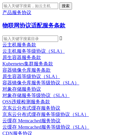
搜索
产品服务协议
物联网协议适配服务条款

云主机服务条款
云主机服务等级协议（SLA）
原生容器服务条款
Kubernetes集群服务条款
容器镜像仓库服务条款
原生容器等级协议（SLA）
容器镜像仓库服务等级协议（SLA）
对象存储服务协议
对象存储服务等级协议（SLA）
OSS违规检测服务条款
京东云分布式缓存服务协议
京东云分布式缓存服务等级协议（SLA）
云缓存 Memcached服务协议
云缓存 Memcached服务等级协议（SLA）
CDN服务协议