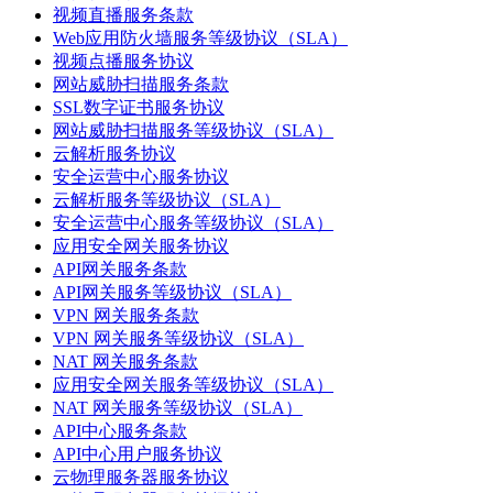
视频直播服务条款
Web应用防火墙服务等级协议（SLA）
视频点播服务协议
网站威胁扫描服务条款
SSL数字证书服务协议
网站威胁扫描服务等级协议（SLA）
云解析服务协议
安全运营中心服务协议
云解析服务等级协议（SLA）
安全运营中心服务等级协议（SLA）
应用安全网关服务协议
API网关服务条款
API网关服务等级协议（SLA）
VPN 网关服务条款
VPN 网关服务等级协议（SLA）
NAT 网关服务条款
应用安全网关服务等级协议（SLA）
NAT 网关服务等级协议（SLA）
API中心服务条款
API中心用户服务协议
云物理服务器服务协议