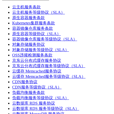
云主机服务条款
云主机服务等级协议（SLA）
原生容器服务条款
Kubernetes集群服务条款
容器镜像仓库服务条款
原生容器等级协议（SLA）
容器镜像仓库服务等级协议（SLA）
对象存储服务协议
对象存储服务等级协议（SLA）
OSS违规检测服务条款
京东云分布式缓存服务协议
京东云分布式缓存服务等级协议（SLA）
云缓存 Memcached服务协议
云缓存 Memcached服务等级协议（SLA）
CDN服务协议
CDN服务等级协议（SLA）
负载均衡服务条款
负载均衡服务等级协议（SLA）
云数据库 RDS 服务协议
云数据库 RDS 服务等级协议（SLA）
云数据库 MongoDB 服务协议