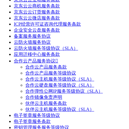
京东云云商机服务条款
京东云云订货服务条款
京东云云微店服务条款
ICP经营许可证咨询代理服务条款
企业安全云盘服务条款
备案服务服务协议
云防火墙服务协议
云防火墙服务等级协议（SLA）
应用迁移中心服务条款
合作云产品服务协议

合作云产品服务条款
合作云产品服务等级协议
合作云主机服务等级协议（SLA）
合作云硬盘服务等级协议（SLA）
合作弹性公网IP服务等级协议（SLA）
合作镜像免责声明
伙伴云主机服务条款
伙伴云主机服务等级协议（SLA）
电子签章服务等级协议
电子签章服务条款
密钥管理服务服务等级协议