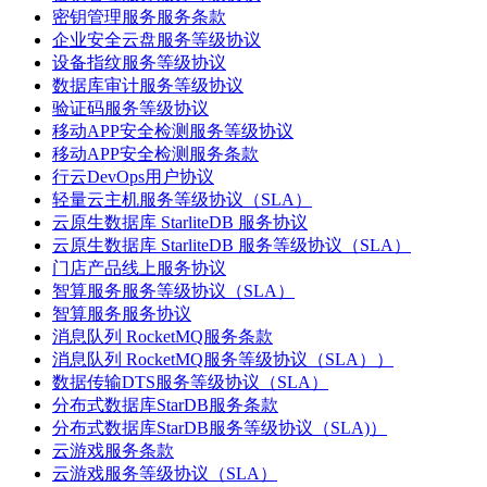
密钥管理服务服务条款
企业安全云盘服务等级协议
设备指纹服务等级协议
数据库审计服务等级协议
验证码服务等级协议
移动APP安全检测服务等级协议
移动APP安全检测服务条款
行云DevOps用户协议
轻量云主机服务等级协议（SLA）
云原生数据库 StarliteDB 服务协议
云原生数据库 StarliteDB 服务等级协议（SLA）
门店产品线上服务协议
智算服务服务等级协议（SLA）
智算服务服务协议
消息队列 RocketMQ服务条款
消息队列 RocketMQ服务等级协议（SLA））
数据传输DTS服务等级协议（SLA）
分布式数据库StarDB服务条款
分布式数据库StarDB服务等级协议（SLA)）
云游戏服务条款
云游戏服务等级协议（SLA）