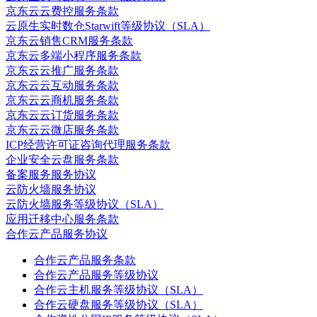
京东云云费控服务条款
云原生实时数仓Starwift等级协议（SLA）
京东云销售CRM服务条款
京东云多端小程序服务条款
京东云云推广服务条款
京东云云互动服务条款
京东云云商机服务条款
京东云云订货服务条款
京东云云微店服务条款
ICP经营许可证咨询代理服务条款
企业安全云盘服务条款
备案服务服务协议
云防火墙服务协议
云防火墙服务等级协议（SLA）
应用迁移中心服务条款
合作云产品服务协议
合作云产品服务条款
合作云产品服务等级协议
合作云主机服务等级协议（SLA）
合作云硬盘服务等级协议（SLA）