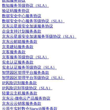
数知服务协议
数知服务等级协议（SLA）
验证码服务协议
数据安全中心服务协议
数据安全中心服务等级协议（SLA）
京东云星盾安全加速服务协议
企业支持计划服务条款
京东云星盾安全加速服务等级协议（SLA）
京东云邮箱服务条款
京美建站服务条款
京客服务条款
京客服务等级协议（SLA）
实名认证服务条款
实名认证服务等级协议（SLA）
智慧园区管理平台服务条款
智慧园区管理平台等级协议（SLA）
IP风险识别服务条款
IP风险识别等级协议（SLA）
轻量云主机服务条款
京东云-微电云产品服务协议
京东云云销客服务条款
云原生实时数仓Starwift服务条款