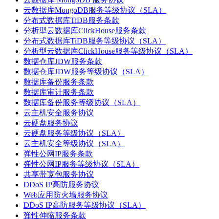
云数据库MongoDB服务等级协议（SLA）
分布式数据库TiDB服务条款
分析型云数据库ClickHouse服务条款
分布式数据库TiDB服务等级协议（SLA）
分析型云数据库ClickHouse服务等级协议（SLA）
数据仓库JDW服务条款
数据仓库JDW服务等级协议（SLA）
数据库备份服务条款
数据库审计服务条款
数据库备份服务等级协议（SLA）
云主机安全服务协议
云硬盘服务协议
云硬盘服务等级协议（SLA）
云主机安全等级协议（SLA）
弹性公网IP服务条款
弹性公网IP服务等级协议（SLA）
共享带宽包服务协议
DDoS IP高防服务协议
Web应用防火墙服务协议
DDoS IP高防服务等级协议（SLA）
弹性伸缩服务条款