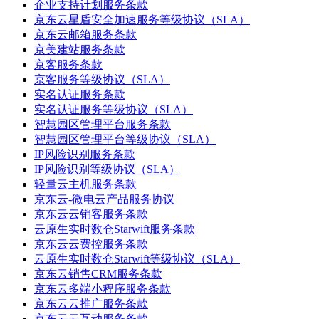
企业支持计划服务条款
京东云星盾安全加速服务等级协议（SLA）
京东云邮箱服务条款
京美建站服务条款
京客服务条款
京客服务等级协议（SLA）
实名认证服务条款
实名认证服务等级协议（SLA）
智慧园区管理平台服务条款
智慧园区管理平台等级协议（SLA）
IP风险识别服务条款
IP风险识别等级协议（SLA）
轻量云主机服务条款
京东云-微电云产品服务协议
京东云云销客服务条款
云原生实时数仓Starwift服务条款
京东云云费控服务条款
云原生实时数仓Starwift等级协议（SLA）
京东云销售CRM服务条款
京东云多端小程序服务条款
京东云云推广服务条款
京东云云互动服务条款