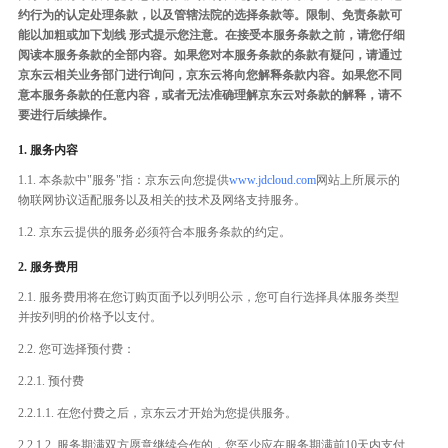
约行为的认定处理条款，以及管辖法院的选择条款等。限制、免责条款可
能以加粗或加下划线 形式提示您注意。在接受本服务条款之前，请您仔细
阅读本服务条款的全部内容。如果您对本服务条款的条款有疑问，请通过
京东云相关业务部门进行询问，京东云将向您解释条款内容。如果您不同
意本服务条款的任意内容，或者无法准确理解京东云对条款的解释，请不
要进行后续操作。
1.
服务内容
1.1. 本条款中"服务"指：京东云向您提供
www.jdcloud.com
网站上所展示的
物联网协议适配服务以及相关的技术及网络支持服务。
1.2. 京东云提供的服务必须符合本服务条款的约定。
2.
服务费用
2.1. 服务费用将在您订购页面予以列明公示，您可自行选择具体服务类型
并按列明的价格予以支付。
2.2. 您可选择预付费：
2.2.1. 预付费
2.2.1.1. 在您付费之后，京东云才开始为您提供服务。
2.2.1.2. 服务期满双方愿意继续合作的，您至少应在服务期满前10天内支付