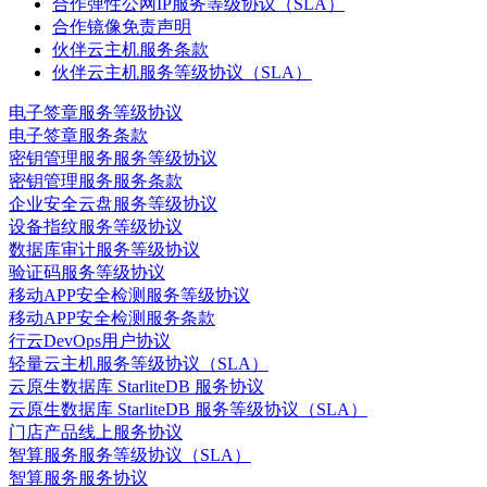
合作弹性公网IP服务等级协议（SLA）
合作镜像免责声明
伙伴云主机服务条款
伙伴云主机服务等级协议（SLA）
电子签章服务等级协议
电子签章服务条款
密钥管理服务服务等级协议
密钥管理服务服务条款
企业安全云盘服务等级协议
设备指纹服务等级协议
数据库审计服务等级协议
验证码服务等级协议
移动APP安全检测服务等级协议
移动APP安全检测服务条款
行云DevOps用户协议
轻量云主机服务等级协议（SLA）
云原生数据库 StarliteDB 服务协议
云原生数据库 StarliteDB 服务等级协议（SLA）
门店产品线上服务协议
智算服务服务等级协议（SLA）
智算服务服务协议