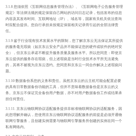
3.1.8 您须依照《互联网信息服务管理办法》、《互联网电子公告服务管理
规定》等法律法规的规定保留自己网站的访问日志记录，包括发布的信息
内容及其发布时间、互联网地址（IP）、域名等，国家有关机关依法查询
时应配合提供。您自行承担未按规定保留相关记录而引起的全部法律责
任。
3.1.9 鉴于行业现有技术发展水平的限制，您了解京东云无法保证其所提供
的服务毫无瑕疵（如京东云安全产品并不能保证您的硬件或软件的绝对安
全），但京东云承诺不断提升服务质量及服务水平。所以您同意：即使京
东云提供的服务存在瑕疵，但上述瑕疵是当时行业技术水平所无法避免
的，其将不被视为京东云违约。您同意和京东云一同合作解决上述瑕疵问
题。
3.1.10 数据备份系您的义务和责任。虽然京东云的云主机可能会配置必要
的具有日常数据备份功能的工具，但并不意味着数据备份是京东云的义
务。京东云不保证完全备份用户数据，亦不对用户数据备份工作或结果承
担任何责任。
3.1.11. 京东云物联网协议适配服务提供非标准物联网协议的适配服务，因
此您理解并确认，您使用京东云物联网协议适配服务的前提是必须开通物
联网引擎服务，且创建实例需要与物联网引擎服务所创建的实例在同一个
私有网络内。