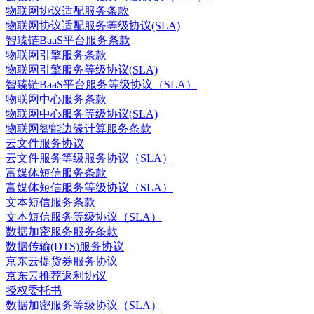
物联网协议适配服务条款
物联网协议适配服务等级协议(SLA)
智臻链BaaS平台服务条款
物联网引擎服务条款
物联网引擎服务等级协议(SLA)
智臻链BaaS平台服务等级协议（SLA）
物联网中心服务条款
物联网中心服务等级协议(SLA)
物联网智能边缘计算服务条款
云文件服务协议
云文件服务等级服务协议（SLA）
富媒体短信服务条款
富媒体短信服务等级协议（SLA）
文本短信服务条款
文本短信服务等级协议（SLA）
数据加密服务服务条款
数据传输(DTS)服务协议
京东云提货券服务协议
京东云推荐返利协议
授权委托书
数据加密服务等级协议（SLA）