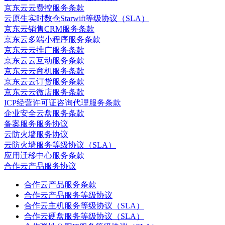
京东云云费控服务条款
云原生实时数仓Starwift等级协议（SLA）
京东云销售CRM服务条款
京东云多端小程序服务条款
京东云云推广服务条款
京东云云互动服务条款
京东云云商机服务条款
京东云云订货服务条款
京东云云微店服务条款
ICP经营许可证咨询代理服务条款
企业安全云盘服务条款
备案服务服务协议
云防火墙服务协议
云防火墙服务等级协议（SLA）
应用迁移中心服务条款
合作云产品服务协议
合作云产品服务条款
合作云产品服务等级协议
合作云主机服务等级协议（SLA）
合作云硬盘服务等级协议（SLA）