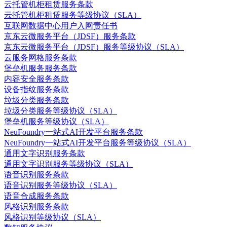
云托管机柜租赁服务条款
云托管机柜租赁服务等级协议（SLA）
互联网数据中心用户入网责任书
京东云微服务平台（JDSF）服务条款
京东云微服务平台（JDSF）服务等级协议（SLA）
云服务网格服务条款
堡垒机服务服务条款
内容安全服务条款
设备指纹服务条款
垃圾分类服务条款
垃圾分类服务等级协议（SLA）
堡垒机服务等级协议（SLA）
NeuFoundry一站式AI开发平台服务条款
NeuFoundry一站式AI开发平台服务等级协议（SLA）
通用文字识别服务条款
通用文字识别服务等级协议（SLA）
语音识别服务条款
语音识别服务等级协议（SLA）
语音合成服务条款
风格识别服务条款
风格识别等级协议（SLA）