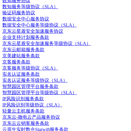
数知服务协议
数知服务等级协议（SLA）
验证码服务协议
数据安全中心服务协议
数据安全中心服务等级协议（SLA）
京东云星盾安全加速服务协议
企业支持计划服务条款
京东云星盾安全加速服务等级协议（SLA）
京东云邮箱服务条款
京美建站服务条款
京客服务条款
京客服务等级协议（SLA）
实名认证服务条款
实名认证服务等级协议（SLA）
智慧园区管理平台服务条款
智慧园区管理平台等级协议（SLA）
IP风险识别服务条款
IP风险识别等级协议（SLA）
轻量云主机服务条款
京东云-微电云产品服务协议
京东云云销客服务条款
云原生实时数仓Starwift服务条款