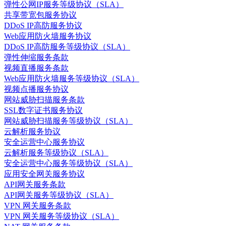
弹性公网IP服务等级协议（SLA）
共享带宽包服务协议
DDoS IP高防服务协议
Web应用防火墙服务协议
DDoS IP高防服务等级协议（SLA）
弹性伸缩服务条款
视频直播服务条款
Web应用防火墙服务等级协议（SLA）
视频点播服务协议
网站威胁扫描服务条款
SSL数字证书服务协议
网站威胁扫描服务等级协议（SLA）
云解析服务协议
安全运营中心服务协议
云解析服务等级协议（SLA）
安全运营中心服务等级协议（SLA）
应用安全网关服务协议
API网关服务条款
API网关服务等级协议（SLA）
VPN 网关服务条款
VPN 网关服务等级协议（SLA）