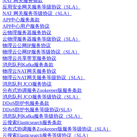
NAT 网关服务条款
应用安全网关服务等级协议（SLA）
NAT 网关服务等级协议（SLA）
API中心服务条款
API中心用户服务协议
云物理服务器服务协议
云物理服务器服务等级协议（SLA）
物理云公网IP服务协议
物理云公网IP服务等级协议（SLA）
物理云共享带宽服务协议
消息队列Kafka服务条款
物理云NAT网关服务协议
物理云NAT网关服务等级协议（SLA）
消息队列 JCQ服务协议
分布式协调服务Zookeeper版服务条款
消息队列 JCQ服务等级协议（SLA）
DDoS防护包服务条款
DDoS防护包服务等级协议(SLA)
消息队列Kafka服务等级协议（SLA）
云搜索Elasticsearch服务条款
分布式协调服务Zookeeper版服务等级协议（SLA）
云搜索Elasticsearch服务等级协议（SLA）