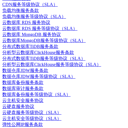
CDN服务等级协议（SLA）
负载均衡服务条款
负载均衡服务等级协议（SLA）
云数据库 RDS 服务协议
云数据库 RDS 服务等级协议（SLA）
云数据库 MongoDB 服务协议
云数据库MongoDB服务等级协议（SLA）
分布式数据库TiDB服务条款
分析型云数据库ClickHouse服务条款
分布式数据库TiDB服务等级协议（SLA）
分析型云数据库ClickHouse服务等级协议（SLA）
数据仓库JDW服务条款
数据仓库JDW服务等级协议（SLA）
数据库备份服务条款
数据库审计服务条款
数据库备份服务等级协议（SLA）
云主机安全服务协议
云硬盘服务协议
云硬盘服务等级协议（SLA）
云主机安全等级协议（SLA）
弹性公网IP服务条款