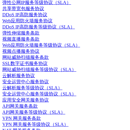
弹性公网IP服务等级协议（SLA）
共享带宽包服务协议
DDoS IP高防服务协议
Web应用防火墙服务协议
DDoS IP高防服务等级协议（SLA）
弹性伸缩服务条款
视频直播服务条款
Web应用防火墙服务等级协议（SLA）
视频点播服务协议
网站威胁扫描服务条款
SSL数字证书服务协议
网站威胁扫描服务等级协议（SLA）
云解析服务协议
安全运营中心服务协议
云解析服务等级协议（SLA）
安全运营中心服务等级协议（SLA）
应用安全网关服务协议
API网关服务条款
API网关服务等级协议（SLA）
VPN 网关服务条款
VPN 网关服务等级协议（SLA）