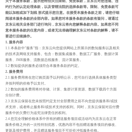
关于本服务条款，提示您特别关注限制、免责条款，京东云对您违规、违
约行为的认定处理条款，以及管辖法院的选择条款等。限制、免责条款可
能以加粗或加下划线 形式提示您注意。在接受本服务条款之前，请您仔细
阅读本服务条款的全部内容。如果您对本服务条款的条款有疑问，请通过
京东云相关业务部门进行询问，京东云将向您解释条款内容。如果您不同
意本服务条款的任意内容，或者无法准确理解京东云对条款的解释，请不
要进行后续操作。
1. 服务内容
1.1 本条款中"服务"指：京东云向您提供网站上所展示的数知服务以及相关
的技术及网络支持服务。包含：数据集成服务、数据工厂服务、数据计算
服务、JMR服务、流数据总线服务、流计算服务。
1.2 数知提供的服务必须符合本服务条款的约定。
2. 服务费用
2.1 服务费用将在您订购页面予以列明公示，您可自行选择具体服务类型
并按列明的价格予以支付。
2.2 数知的服务费用将对存储、计算、集群计算资源、数据下载四个方面
分别计费。
2.3 京东云保留在您未按照约定支付全部费用之前不向您提供服务和/或技
术支持，或者终止服务和/或技术支持的权利。同时，京东云保留对后付费
服务中的欠费行为追究法律责任的权利。
2.4 您完全理解价格体系中所有的赠送服务项目或活动均为京东云在正常
服务价格之外的一次性特别优惠，优惠内容不包括赠送服务项目的修改、
更新及维护费用，并且赠送服务项目不可折价冲抵服务价格。