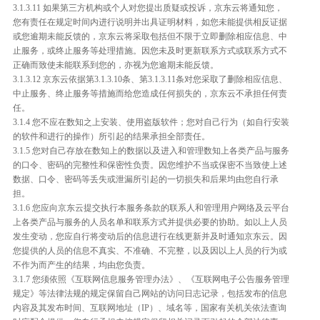
3.1.3.11 如果第三方机构或个人对您提出质疑或投诉，京东云将通知您，
您有责任在规定时间内进行说明并出具证明材料，如您未能提供相反证据
或您逾期未能反馈的，京东云将采取包括但不限于立即删除相应信息、中
止服务，或终止服务等处理措施。因您未及时更新联系方式或联系方式不
正确而致使未能联系到您的，亦视为您逾期未能反馈。
3.1.3.12 京东云依据第3.1.3.10条、第3.1.3.11条对您采取了删除相应信息、
中止服务、终止服务等措施而给您造成任何损失的，京东云不承担任何责
任。
3.1.4 您不应在数知之上安装、使用盗版软件；您对自己行为（如自行安装
的软件和进行的操作）所引起的结果承担全部责任。
3.1.5 您对自己存放在数知上的数据以及进入和管理数知上各类产品与服务
的口令、密码的完整性和保密性负责。因您维护不当或保密不当致使上述
数据、口令、密码等丢失或泄漏所引起的一切损失和后果均由您自行承
担。
3.1.6 您应向京东云提交执行本服务条款的联系人和管理用户网络及云平台
上各类产品与服务的人员名单和联系方式并提供必要的协助。如以上人员
发生变动，您应自行将变动后的信息进行在线更新并及时通知京东云。因
您提供的人员的信息不真实、不准确、不完整，以及因以上人员的行为或
不作为而产生的结果，均由您负责。
3.1.7 您须依照《互联网信息服务管理办法》、《互联网电子公告服务管理
规定》等法律法规的规定保留自己网站的访问日志记录，包括发布的信息
内容及其发布时间、互联网地址（IP）、域名等，国家有关机关依法查询