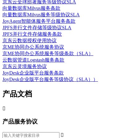
京东云全球部署服务等级协议SLA
向量数据库Milvus服务条款
向量数据库Milvus服务等级协议SLA
JoyAgent智能体服务平台服务条款
JPFS并行文件存储等级协议SLA
JPFS并行文件存储服务条款
京东云数据授权使用协议
京ME协同办公系统服务协议
京ME协同办公系统服务等级条款（SLA）
云数据管道Logstash服务条款
京东云灵境服务协议
JoyDesk企业版平台服务条款
JoyDesk企业版平台服务等级协议（SLA））
产品文档

产品服务协议
