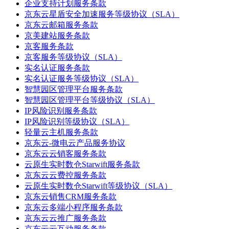
企业支持计划服务条款
京东云星盾安全加速服务等级协议（SLA）
京东云邮箱服务条款
京美建站服务条款
京客服务条款
京客服务等级协议（SLA）
实名认证服务条款
实名认证服务等级协议（SLA）
智慧园区管理平台服务条款
智慧园区管理平台等级协议（SLA）
IP风险识别服务条款
IP风险识别等级协议（SLA）
轻量云主机服务条款
京东云-微电云产品服务协议
京东云云销客服务条款
云原生实时数仓Starwift服务条款
京东云云费控服务条款
云原生实时数仓Starwift等级协议（SLA）
京东云销售CRM服务条款
京东云多端小程序服务条款
京东云云推广服务条款
京东云云互动服务条款