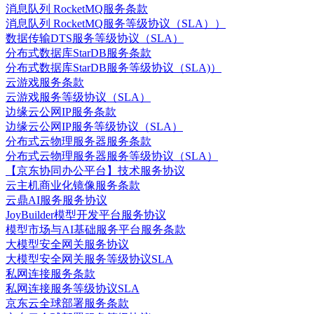
消息队列 RocketMQ服务条款
消息队列 RocketMQ服务等级协议（SLA））
数据传输DTS服务等级协议（SLA）
分布式数据库StarDB服务条款
分布式数据库StarDB服务等级协议（SLA)）
云游戏服务条款
云游戏服务等级协议（SLA）
边缘云公网IP服务条款
边缘云公网IP服务等级协议（SLA）
分布式云物理服务器服务条款
分布式云物理服务器服务等级协议（SLA）
【京东协同办公平台】技术服务协议
云主机商业化镜像服务条款
云鼎AI服务服务协议
JoyBuilder模型开发平台服务协议
模型市场与AI基础服务平台服务条款
大模型安全网关服务协议
大模型安全网关服务等级协议SLA
私网连接服务条款
私网连接服务等级协议SLA
京东云全球部署服务条款