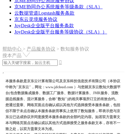
京ME协同办公系统服务协议
京ME协同办公系统服务等级条款（SLA）
云数据管道Logstash服务条款
京东云灵境服务协议
JoyDesk企业版平台服务条款
JoyDesk企业版平台服务等级协议（SLA））
帮助中心
>
产品服务协议
>
数知服务协议
搜本产品

本服务条款是京东云计算有限公司及京东科技信息技术有限公司（本协议
中称为"京东云"，网址：www.jdcloud.com ）与您就京东云数知大数据平
台(包含数据集成服务、数据工厂服务、数据计算服务、JMR服务、流数
据总线服务、流计算服务，合称"数知")的相关事项所订立的有效合约。
您通过盖章、网络页面点击确认或以其他方式选择接受本服务条款，包括
但不限于未点击确认本服务条款而事实上使用了数知服务，即表示您与京
东云已达成协议并同意接受本服务条款的全部约定内容。如若双方盖章文
本与网络页面点击确认或以其他方式选择接受之服务条款文本，存有不一
致之处，以双方盖章文本为准。