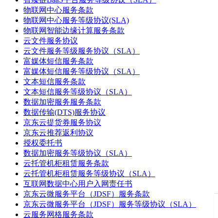
物联网中心服务条款
物联网中心服务等级协议(SLA)
物联网智能边缘计算服务条款
云文件服务协议
云文件服务等级服务协议（SLA）
富媒体短信服务条款
富媒体短信服务等级协议（SLA）
文本短信服务条款
文本短信服务等级协议（SLA）
数据加密服务服务条款
数据传输(DTS)服务协议
京东云提货券服务协议
京东云推荐返利协议
授权委托书
数据加密服务等级协议（SLA）
云托管机柜租赁服务条款
云托管机柜租赁服务等级协议（SLA）
互联网数据中心用户入网责任书
京东云微服务平台（JDSF）服务条款
京东云微服务平台（JDSF）服务等级协议（SLA）
云服务网格服务条款