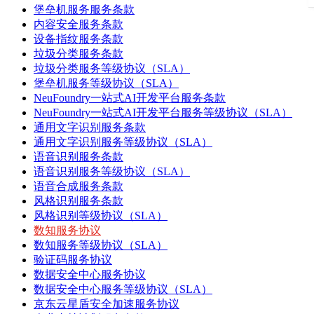
堡垒机服务服务条款
内容安全服务条款
设备指纹服务条款
垃圾分类服务条款
垃圾分类服务等级协议（SLA）
堡垒机服务等级协议（SLA）
NeuFoundry一站式AI开发平台服务条款
NeuFoundry一站式AI开发平台服务等级协议（SLA）
通用文字识别服务条款
通用文字识别服务等级协议（SLA）
语音识别服务条款
语音识别服务等级协议（SLA）
语音合成服务条款
风格识别服务条款
风格识别等级协议（SLA）
数知服务协议
数知服务等级协议（SLA）
验证码服务协议
数据安全中心服务协议
数据安全中心服务等级协议（SLA）
京东云星盾安全加速服务协议