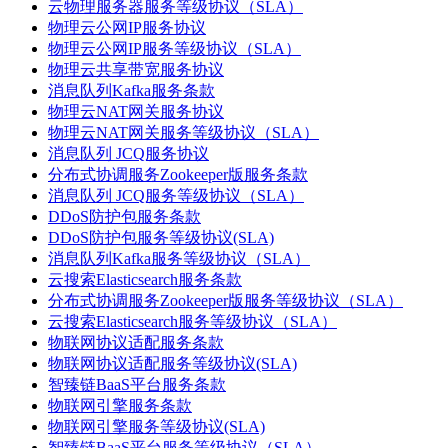
云物理服务器服务等级协议（SLA）
物理云公网IP服务协议
物理云公网IP服务等级协议（SLA）
物理云共享带宽服务协议
消息队列Kafka服务条款
物理云NAT网关服务协议
物理云NAT网关服务等级协议（SLA）
消息队列 JCQ服务协议
分布式协调服务Zookeeper版服务条款
消息队列 JCQ服务等级协议（SLA）
DDoS防护包服务条款
DDoS防护包服务等级协议(SLA)
消息队列Kafka服务等级协议（SLA）
云搜索Elasticsearch服务条款
分布式协调服务Zookeeper版服务等级协议（SLA）
云搜索Elasticsearch服务等级协议（SLA）
物联网协议适配服务条款
物联网协议适配服务等级协议(SLA)
智臻链BaaS平台服务条款
物联网引擎服务条款
物联网引擎服务等级协议(SLA)
智臻链BaaS平台服务等级协议（SLA）