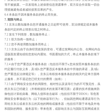
等不被披露。一旦发现有上述保密信息泄露事件，双方应合作采取一切合
理措施避免或者减轻损害后果的产生。
6.4 本条款不因本服务条款的终止而失效。
7. 期限与终止
7.1 京东云数知服务自您开通服务之日起即可使用，至法律规定或本服务
条款约定的终止情形出现之时终止。
7.2 发生下列情形，数知服务终止：
7.2 1 双方协商一致终止；
7.2.2 您不再使用数知服务而终止；
7.2.3 京东云由于自身经营政策的变动，可通过发网站内公告、在网站内合
适版面发通知或给您发站内通知、书面通知的方式，终止本服务条款项下
的服务；
7.2.4 由于您严重违反本服务条款（包括但不限于a.您未按照本服务条款的
约定履行付款义务，及/或b.您严重违反本服务条款中所做的承诺，及/或c.
您严重违反法律规定等），京东云有权按本服务条款的相关约定单方面终
止服务，并不退还您已经支付的费用（如有）；
7.2.5 由于网络安全技术的局限性、相对性以及该等行为的不可预见性，虽
然京东云已经建立（并将根据技术的发展不断完善）必要的技术措施来防
御包括计算机病毒、网络入侵和攻击破坏（包括但不限于DDOS）等危害
网络安全事项或行为（以下统称该等行为），但如因您网站遭遇该等行为
而给京东云或者京东云的其他的网络或服务器（包括但不限于本地及外地
和国际的网络、服务器等）带来危害，或影响京东云与国际互联网或者京