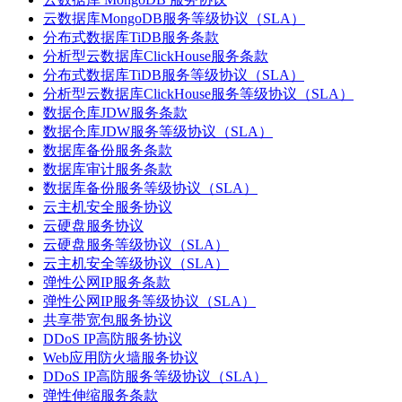
云数据库MongoDB服务等级协议（SLA）
分布式数据库TiDB服务条款
分析型云数据库ClickHouse服务条款
分布式数据库TiDB服务等级协议（SLA）
分析型云数据库ClickHouse服务等级协议（SLA）
数据仓库JDW服务条款
数据仓库JDW服务等级协议（SLA）
数据库备份服务条款
数据库审计服务条款
数据库备份服务等级协议（SLA）
云主机安全服务协议
云硬盘服务协议
云硬盘服务等级协议（SLA）
云主机安全等级协议（SLA）
弹性公网IP服务条款
弹性公网IP服务等级协议（SLA）
共享带宽包服务协议
DDoS IP高防服务协议
Web应用防火墙服务协议
DDoS IP高防服务等级协议（SLA）
弹性伸缩服务条款