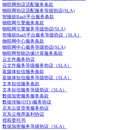
物联网协议适配服务条款
物联网协议适配服务等级协议(SLA)
智臻链BaaS平台服务条款
物联网引擎服务条款
物联网引擎服务等级协议(SLA)
智臻链BaaS平台服务等级协议（SLA）
物联网中心服务条款
物联网中心服务等级协议(SLA)
物联网智能边缘计算服务条款
云文件服务协议
云文件服务等级服务协议（SLA）
富媒体短信服务条款
富媒体短信服务等级协议（SLA）
文本短信服务条款
文本短信服务等级协议（SLA）
数据加密服务服务条款
数据传输(DTS)服务协议
京东云提货券服务协议
京东云推荐返利协议
授权委托书
数据加密服务等级协议（SLA）