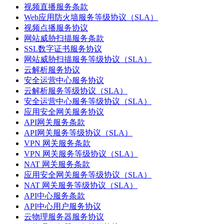
视频直播服务条款
Web应用防火墙服务等级协议（SLA）
视频点播服务协议
网站威胁扫描服务条款
SSL数字证书服务协议
网站威胁扫描服务等级协议（SLA）
云解析服务协议
安全运营中心服务协议
云解析服务等级协议（SLA）
安全运营中心服务等级协议（SLA）
应用安全网关服务协议
API网关服务条款
API网关服务等级协议（SLA）
VPN 网关服务条款
VPN 网关服务等级协议（SLA）
NAT 网关服务条款
应用安全网关服务等级协议（SLA）
NAT 网关服务等级协议（SLA）
API中心服务条款
API中心用户服务协议
云物理服务器服务协议