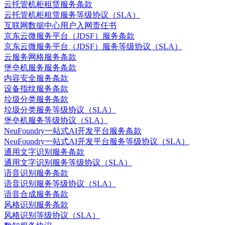
云托管机柜租赁服务条款
云托管机柜租赁服务等级协议（SLA）
互联网数据中心用户入网责任书
京东云微服务平台（JDSF）服务条款
京东云微服务平台（JDSF）服务等级协议（SLA）
云服务网格服务条款
堡垒机服务服务条款
内容安全服务条款
设备指纹服务条款
垃圾分类服务条款
垃圾分类服务等级协议（SLA）
堡垒机服务等级协议（SLA）
NeuFoundry一站式AI开发平台服务条款
NeuFoundry一站式AI开发平台服务等级协议（SLA）
通用文字识别服务条款
通用文字识别服务等级协议（SLA）
语音识别服务条款
语音识别服务等级协议（SLA）
语音合成服务条款
风格识别服务条款
风格识别等级协议（SLA）