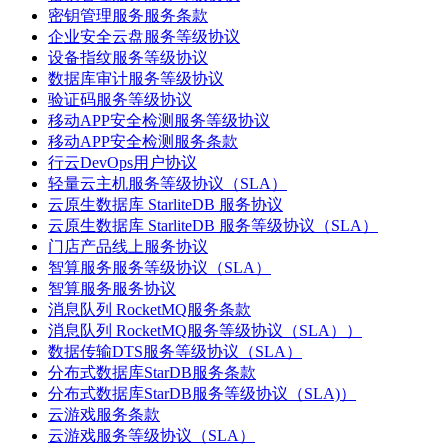
密钥管理服务服务条款
企业安全云盘服务等级协议
设备指纹服务等级协议
数据库审计服务等级协议
验证码服务等级协议
移动APP安全检测服务等级协议
移动APP安全检测服务条款
行云DevOps用户协议
轻量云主机服务等级协议（SLA）
云原生数据库 StarliteDB 服务协议
云原生数据库 StarliteDB 服务等级协议（SLA）
门店产品线上服务协议
智算服务服务等级协议（SLA）
智算服务服务协议
消息队列 RocketMQ服务条款
消息队列 RocketMQ服务等级协议（SLA））
数据传输DTS服务等级协议（SLA）
分布式数据库StarDB服务条款
分布式数据库StarDB服务等级协议（SLA)）
云游戏服务条款
云游戏服务等级协议（SLA）