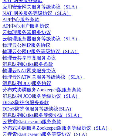
NAT 网关服务条款
应用安全网关服务等级协议（SLA）
NAT 网关服务等级协议（SLA）
API中心服务条款
API中心用户服务协议
云物理服务器服务协议
云物理服务器服务等级协议（SLA）
物理云公网IP服务协议
物理云公网IP服务等级协议（SLA）
物理云共享带宽服务协议
消息队列Kafka服务条款
物理云NAT网关服务协议
物理云NAT网关服务等级协议（SLA）
消息队列 JCQ服务协议
分布式协调服务Zookeeper版服务条款
消息队列 JCQ服务等级协议（SLA）
DDoS防护包服务条款
DDoS防护包服务等级协议(SLA)
消息队列Kafka服务等级协议（SLA）
云搜索Elasticsearch服务条款
分布式协调服务Zookeeper版服务等级协议（SLA）
云搜索Elasticsearch服务等级协议（SLA）