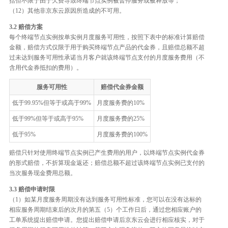
括但不限于由于欠费导致终端节点实例被暂停服务或被释放等；
（12）其他非京东云原因所造成的不可用。
3.2 赔偿方案
每个终端节点实例按单实例月度服务可用性，按照下表中的标准计算赔偿
金额，赔偿方式仅限于用于购买终端节点产品的代金券，且赔偿总额不超
过未达到服务可用性承诺当月客户就该终端节点支付的月度服务费用（不
含用代金券抵扣的费用）。
服务可用性
赔偿代金券金额
低于99.95%但等于或高于99%
月度服务费的10%
低于99%但等于或高于95%
月度服务费的25%
低于95%
月度服务费的100%
赔偿只针对使用终端节点实例已产生费用的用户，以终端节点实例代金券
的形式赔偿，不折算现金返还；赔偿总额不超过该终端节点实例已支付的
当次服务现金费用总额。
3.3 赔偿申请时限
（1）如某月度服务周期没有达到服务可用性标准，您可以在没有达标的
相应服务周期结束后的次月的第五（5）个工作日后，通过您相应账户的
工单系统提出赔偿申请。您提出赔偿申请后京东云会进行相应核实，对于