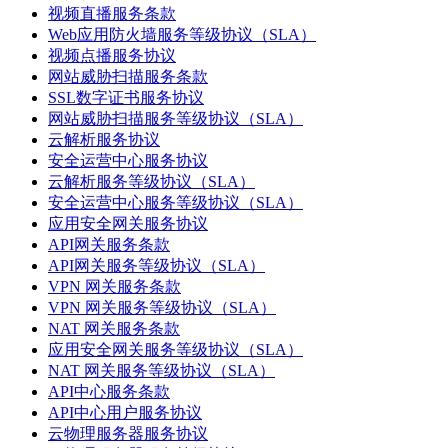
视频直播服务条款
Web应用防火墙服务等级协议（SLA）
视频点播服务协议
网站威胁扫描服务条款
SSL数字证书服务协议
网站威胁扫描服务等级协议（SLA）
云解析服务协议
安全运营中心服务协议
云解析服务等级协议（SLA）
安全运营中心服务等级协议（SLA）
应用安全网关服务协议
API网关服务条款
API网关服务等级协议（SLA）
VPN 网关服务条款
VPN 网关服务等级协议（SLA）
NAT 网关服务条款
应用安全网关服务等级协议（SLA）
NAT 网关服务等级协议（SLA）
API中心服务条款
API中心用户服务协议
云物理服务器服务协议