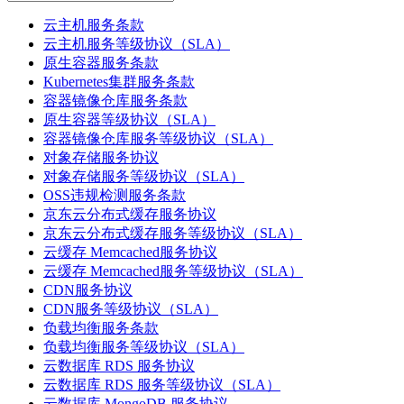
云主机服务条款
云主机服务等级协议（SLA）
原生容器服务条款
Kubernetes集群服务条款
容器镜像仓库服务条款
原生容器等级协议（SLA）
容器镜像仓库服务等级协议（SLA）
对象存储服务协议
对象存储服务等级协议（SLA）
OSS违规检测服务条款
京东云分布式缓存服务协议
京东云分布式缓存服务等级协议（SLA）
云缓存 Memcached服务协议
云缓存 Memcached服务等级协议（SLA）
CDN服务协议
CDN服务等级协议（SLA）
负载均衡服务条款
负载均衡服务等级协议（SLA）
云数据库 RDS 服务协议
云数据库 RDS 服务等级协议（SLA）
云数据库 MongoDB 服务协议