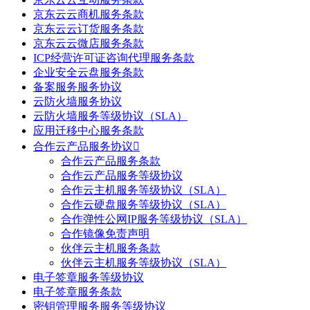
京东云云商机服务条款
京东云云订货服务条款
京东云云微店服务条款
ICP经营许可证咨询代理服务条款
企业安全云盘服务条款
备案服务服务协议
云防火墙服务协议
云防火墙服务等级协议（SLA）
应用迁移中心服务条款
合作云产品服务协议

合作云产品服务条款
合作云产品服务等级协议
合作云主机服务等级协议（SLA）
合作云硬盘服务等级协议（SLA）
合作弹性公网IP服务等级协议（SLA）
合作镜像免责声明
伙伴云主机服务条款
伙伴云主机服务等级协议（SLA）
电子签章服务等级协议
电子签章服务条款
密钥管理服务服务等级协议