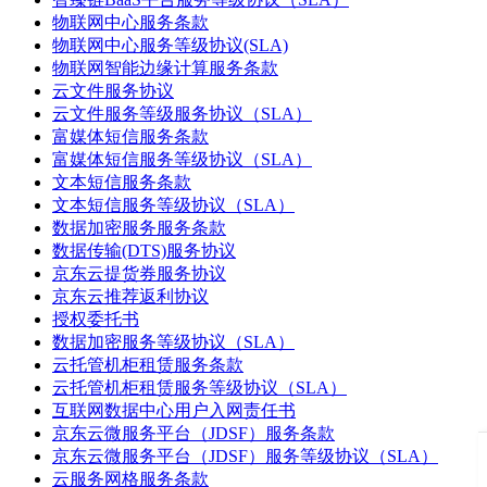
物联网中心服务条款
物联网中心服务等级协议(SLA)
物联网智能边缘计算服务条款
云文件服务协议
云文件服务等级服务协议（SLA）
富媒体短信服务条款
富媒体短信服务等级协议（SLA）
文本短信服务条款
文本短信服务等级协议（SLA）
数据加密服务服务条款
数据传输(DTS)服务协议
京东云提货券服务协议
京东云推荐返利协议
授权委托书
数据加密服务等级协议（SLA）
云托管机柜租赁服务条款
云托管机柜租赁服务等级协议（SLA）
互联网数据中心用户入网责任书
京东云微服务平台（JDSF）服务条款
京东云微服务平台（JDSF）服务等级协议（SLA）
云服务网格服务条款