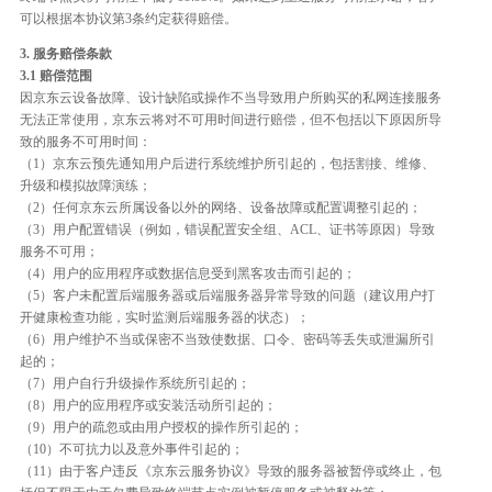
可以根据本协议第3条约定获得赔偿。
3. 服务赔偿条款
3.1 赔偿范围
因京东云设备故障、设计缺陷或操作不当导致用户所购买的私网连接服务
无法正常使用，京东云将对不可用时间进行赔偿，但不包括以下原因所导
致的服务不可用时间：
（1）京东云预先通知用户后进行系统维护所引起的，包括割接、维修、
升级和模拟故障演练；
（2）任何京东云所属设备以外的网络、设备故障或配置调整引起的；
（3）用户配置错误（例如，错误配置安全组、ACL、证书等原因）导致
服务不可用；
（4）用户的应用程序或数据信息受到黑客攻击而引起的；
（5）客户未配置后端服务器或后端服务器异常导致的问题（建议用户打
开健康检查功能，实时监测后端服务器的状态）；
（6）用户维护不当或保密不当致使数据、口令、密码等丢失或泄漏所引
起的；
（7）用户自行升级操作系统所引起的；
（8）用户的应用程序或安装活动所引起的；
（9）用户的疏忽或由用户授权的操作所引起的；
（10）不可抗力以及意外事件引起的；
（11）由于客户违反《京东云服务协议》导致的服务器被暂停或终止，包