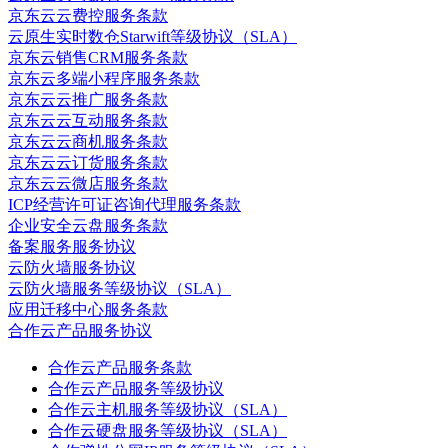
京东云云费控服务条款
云原生实时数仓Starwift等级协议（SLA）
京东云销售CRM服务条款
京东云多端小程序服务条款
京东云云推广服务条款
京东云云互动服务条款
京东云云商机服务条款
京东云云订货服务条款
京东云云微店服务条款
ICP经营许可证咨询代理服务条款
企业安全云盘服务条款
备案服务服务协议
云防火墙服务协议
云防火墙服务等级协议（SLA）
应用迁移中心服务条款
合作云产品服务协议
合作云产品服务条款
合作云产品服务等级协议
合作云主机服务等级协议（SLA）
合作云硬盘服务等级协议（SLA）