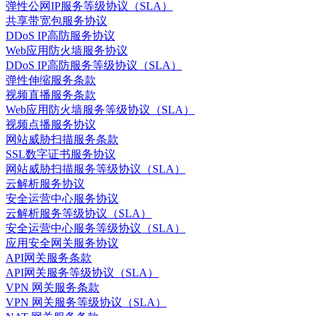
弹性公网IP服务等级协议（SLA）
共享带宽包服务协议
DDoS IP高防服务协议
Web应用防火墙服务协议
DDoS IP高防服务等级协议（SLA）
弹性伸缩服务条款
视频直播服务条款
Web应用防火墙服务等级协议（SLA）
视频点播服务协议
网站威胁扫描服务条款
SSL数字证书服务协议
网站威胁扫描服务等级协议（SLA）
云解析服务协议
安全运营中心服务协议
云解析服务等级协议（SLA）
安全运营中心服务等级协议（SLA）
应用安全网关服务协议
API网关服务条款
API网关服务等级协议（SLA）
VPN 网关服务条款
VPN 网关服务等级协议（SLA）