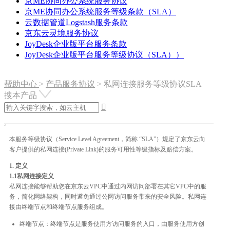
京ME协同办公系统服务协议
京ME协同办公系统服务等级条款（SLA）
云数据管道Logstash服务条款
京东云灵境服务协议
JoyDesk企业版平台服务条款
JoyDesk企业版平台服务等级协议（SLA））
帮助中心
>
产品服务协议
>
私网连接服务等级协议SLA
搜本产品

本服务等级协议（Service Level Agreement，简称 “SLA”）规定了京东云向
客户提供的私网连接(Private Link)的服务可用性等级指标及赔偿方案。
1. 定义
1.1私网连接定义
私网连接能够帮助您在京东云VPC中通过内网访问部署在其它VPC中的服
务，简化网络架构，同时避免通过公网访问服务带来的安全风险。私网连
接由终端节点和终端节点服务组成。
终端节点：终端节点是服务使用方访问服务的入口，由服务使用方创