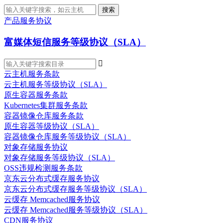
搜索
产品服务协议
富媒体短信服务等级协议（SLA）

云主机服务条款
云主机服务等级协议（SLA）
原生容器服务条款
Kubernetes集群服务条款
容器镜像仓库服务条款
原生容器等级协议（SLA）
容器镜像仓库服务等级协议（SLA）
对象存储服务协议
对象存储服务等级协议（SLA）
OSS违规检测服务条款
京东云分布式缓存服务协议
京东云分布式缓存服务等级协议（SLA）
云缓存 Memcached服务协议
云缓存 Memcached服务等级协议（SLA）
CDN服务协议