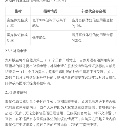
周期内的发送短信有效号码数）x 100%】
指标
指标情况
补偿代金券金额
富媒体短信成
低于90%但等于或高于
当月富媒体短信使用量金额
功率
85%
的10%
富媒体短信成
当月富媒体短信使用量金额
低于85%
功率
的20%
2.5.2 补偿申请
您可以在每个自然月第三（3）个工作日后对上一自然月没有达到服务保
证指标的服务提出补偿申请，补偿申请在服务没有到达保证指标的自然月
结束后一（1）个月内提出，超出申请时限的补偿申请将不被受理。如，
2018年11月没有达到服务指标的，则用户最迟需要在2018年12月31日前以
邮件或书面形式提出补偿申请。
2.5.3 退费说明
套餐包购买成功后 5 分钟内生效，到期后即失效。如因无法发送不符合规
范的富媒体短信内容，或个人用户因为无权发送富媒体短信，套餐包购买
超过 7天后，无论套餐包是否已经使用，已购买的套餐包一律不允许退订/
退款。在不违反京东云富媒体短信协议的情况下，自购买之日起 7 天内的
套餐包可申请退款，超过 7 天的不可退款，7天内可提交申请。