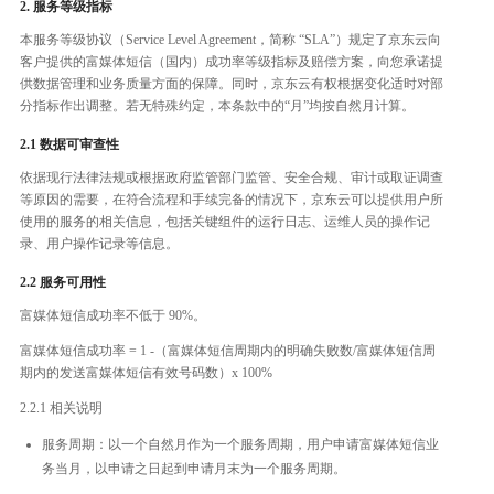
2. 服务等级指标
本服务等级协议（Service Level Agreement，简称 “SLA”）规定了京东云向
客户提供的富媒体短信（国内）成功率等级指标及赔偿方案，向您承诺提
供数据管理和业务质量方面的保障。同时，京东云有权根据变化适时对部
分指标作出调整。若无特殊约定，本条款中的“月”均按自然月计算。
2.1 数据可审查性
依据现行法律法规或根据政府监管部门监管、安全合规、审计或取证调查
等原因的需要，在符合流程和手续完备的情况下，京东云可以提供用户所
使用的服务的相关信息，包括关键组件的运行日志、运维人员的操作记
录、用户操作记录等信息。
2.2 服务可用性
富媒体短信成功率不低于 90%。
富媒体短信成功率 = 1 -（富媒体短信周期内的明确失败数/富媒体短信周
期内的发送富媒体短信有效号码数）x 100%
2.2.1 相关说明
服务周期：以一个自然月作为一个服务周期，用户申请富媒体短信业
务当月，以申请之日起到申请月末为一个服务周期。