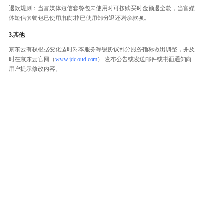
退款规则：当富媒体短信套餐包未使用时可按购买时金额退全款，当富媒
体短信套餐包已使用,扣除掉已使用部分退还剩余款项。
3.其他
京东云有权根据变化适时对本服务等级协议部分服务指标做出调整，并及
时在京东云官网（
www.jdcloud.com
） 发布公告或发送邮件或书面通知向
用户提示修改内容。
整体评价？