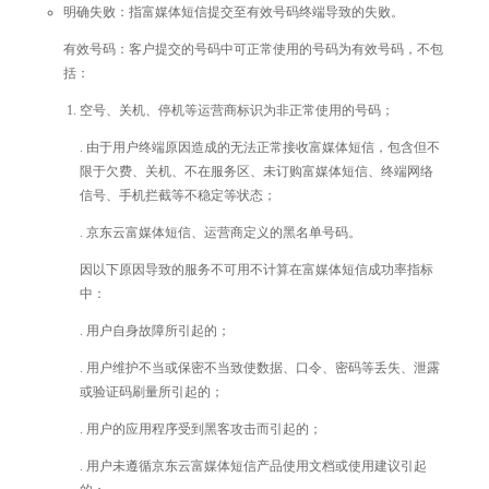
明确失败：指富媒体短信提交至有效号码终端导致的失败。
有效号码：客户提交的号码中可正常使用的号码为有效号码，不包
括：
空号、关机、停机等运营商标识为非正常使用的号码；
. 由于用户终端原因造成的无法正常接收富媒体短信，包含但不
限于欠费、关机、不在服务区、未订购富媒体短信、终端网络
信号、手机拦截等不稳定等状态；
. 京东云富媒体短信、运营商定义的黑名单号码。
因以下原因导致的服务不可用不计算在富媒体短信成功率指标
中：
. 用户自身故障所引起的；
. 用户维护不当或保密不当致使数据、口令、密码等丢失、泄露
或验证码刷量所引起的；
. 用户的应用程序受到黑客攻击而引起的；
. 用户未遵循京东云富媒体短信产品使用文档或使用建议引起