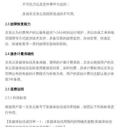
. 不可抗力以及意外事件引起的；
. 其他非京东云原因所造成的不可用。
2.3 故障恢复能力
京东云为付费用户的云服务提供7×24小时的运行维护，并以在线工单和电
话报障等方式提供技术支持，具备完善的故障监控、自动告警、快速定
位、快速恢复等一系列故障应急响应机制。
2.4 服务计量准确性
京东云富媒体短信具备准确、透明的计量计费系统，京东云根据用户的京
东云富媒体短信实际使用量据实结算，实时扣费，具体计费标准以京东云
官网公布的有效的计费模式与价格为准。用户的原始计费日志默认最少保
留1年备查。
2.5 退费说明
2.5.1 补偿标准
根据用户某一京东云账号下富媒体短信成功率指标，按照以下列表标准进
行补偿。
【富媒体短信成功率 = 1 -（富媒体短信周期内的明确失败数/富媒体短信