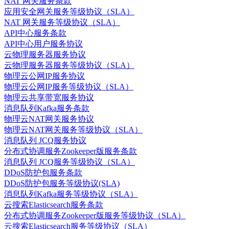
NAT 网关服务条款
应用安全网关服务等级协议（SLA）
NAT 网关服务等级协议（SLA）
API中心服务条款
API中心用户服务协议
云物理服务器服务协议
云物理服务器服务等级协议（SLA）
物理云公网IP服务协议
物理云公网IP服务等级协议（SLA）
物理云共享带宽服务协议
消息队列Kafka服务条款
物理云NAT网关服务协议
物理云NAT网关服务等级协议（SLA）
消息队列 JCQ服务协议
分布式协调服务Zookeeper版服务条款
消息队列 JCQ服务等级协议（SLA）
DDoS防护包服务条款
DDoS防护包服务等级协议(SLA)
消息队列Kafka服务等级协议（SLA）
云搜索Elasticsearch服务条款
分布式协调服务Zookeeper版服务等级协议（SLA）
云搜索Elasticsearch服务等级协议（SLA）