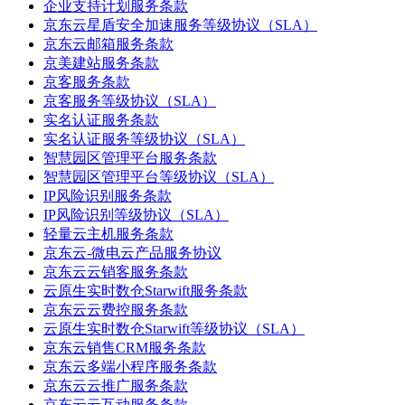
企业支持计划服务条款
京东云星盾安全加速服务等级协议（SLA）
京东云邮箱服务条款
京美建站服务条款
京客服务条款
京客服务等级协议（SLA）
实名认证服务条款
实名认证服务等级协议（SLA）
智慧园区管理平台服务条款
智慧园区管理平台等级协议（SLA）
IP风险识别服务条款
IP风险识别等级协议（SLA）
轻量云主机服务条款
京东云-微电云产品服务协议
京东云云销客服务条款
云原生实时数仓Starwift服务条款
京东云云费控服务条款
云原生实时数仓Starwift等级协议（SLA）
京东云销售CRM服务条款
京东云多端小程序服务条款
京东云云推广服务条款
京东云云互动服务条款