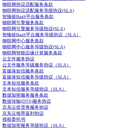
物联网协议适配服务条款
物联网协议适配服务等级协议(SLA)
智臻链BaaS平台服务条款
物联网引擎服务条款
物联网引擎服务等级协议(SLA)
智臻链BaaS平台服务等级协议（SLA）
物联网中心服务条款
物联网中心服务等级协议(SLA)
物联网智能边缘计算服务条款
云文件服务协议
云文件服务等级服务协议（SLA）
富媒体短信服务条款
富媒体短信服务等级协议（SLA）
文本短信服务条款
文本短信服务等级协议（SLA）
数据加密服务服务条款
数据传输(DTS)服务协议
京东云提货券服务协议
京东云推荐返利协议
授权委托书
数据加密服务等级协议（SLA）