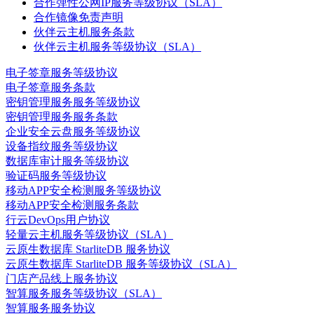
合作弹性公网IP服务等级协议（SLA）
合作镜像免责声明
伙伴云主机服务条款
伙伴云主机服务等级协议（SLA）
电子签章服务等级协议
电子签章服务条款
密钥管理服务服务等级协议
密钥管理服务服务条款
企业安全云盘服务等级协议
设备指纹服务等级协议
数据库审计服务等级协议
验证码服务等级协议
移动APP安全检测服务等级协议
移动APP安全检测服务条款
行云DevOps用户协议
轻量云主机服务等级协议（SLA）
云原生数据库 StarliteDB 服务协议
云原生数据库 StarliteDB 服务等级协议（SLA）
门店产品线上服务协议
智算服务服务等级协议（SLA）
智算服务服务协议