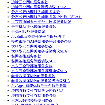
边缘云公网IP服务条款
边缘云公网IP服务等级协议（SLA）
分布式云物理服务器服务条款
分布式云物理服务器服务等级协议（SLA）
【京东协同办公平台】技术服务协议
云主机商业化镜像服务条款
云鼎AI服务服务协议
JoyBuilder模型开发平台服务协议
模型市场与AI基础服务平台服务条款
大模型安全网关服务协议
大模型安全网关服务等级协议SLA
私网连接服务条款
私网连接服务等级协议SLA
京东云全球部署服务条款
京东云全球部署服务等级协议SLA
向量数据库Milvus服务条款
向量数据库Milvus服务等级协议SLA
JoyAgent智能体服务平台服务条款
JPFS并行文件存储等级协议SLA
JPFS并行文件存储服务条款
京东云数据授权使用协议