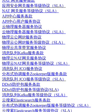
NAT 网关服务条款
应用安全网关服务等级协议（SLA）
NAT 网关服务等级协议（SLA）
API中心服务条款
API中心用户服务协议
云物理服务器服务协议
云物理服务器服务等级协议（SLA）
物理云公网IP服务协议
物理云公网IP服务等级协议（SLA）
物理云共享带宽服务协议
消息队列Kafka服务条款
物理云NAT网关服务协议
物理云NAT网关服务等级协议（SLA）
消息队列 JCQ服务协议
分布式协调服务Zookeeper版服务条款
消息队列 JCQ服务等级协议（SLA）
DDoS防护包服务条款
DDoS防护包服务等级协议(SLA)
消息队列Kafka服务等级协议（SLA）
云搜索Elasticsearch服务条款
分布式协调服务Zookeeper版服务等级协议（SLA）
云搜索Elasticsearch服务等级协议（SLA）