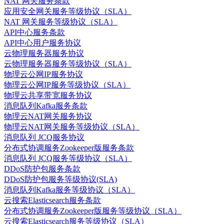
NAT 网关服务条款
应用安全网关服务等级协议（SLA）
NAT 网关服务等级协议（SLA）
API中心服务条款
API中心用户服务协议
云物理服务器服务协议
云物理服务器服务等级协议（SLA）
物理云公网IP服务协议
物理云公网IP服务等级协议（SLA）
物理云共享带宽服务协议
消息队列Kafka服务条款
物理云NAT网关服务协议
物理云NAT网关服务等级协议（SLA）
消息队列 JCQ服务协议
分布式协调服务Zookeeper版服务条款
消息队列 JCQ服务等级协议（SLA）
DDoS防护包服务条款
DDoS防护包服务等级协议(SLA)
消息队列Kafka服务等级协议（SLA）
云搜索Elasticsearch服务条款
分布式协调服务Zookeeper版服务等级协议（SLA）
云搜索Elasticsearch服务等级协议（SLA）