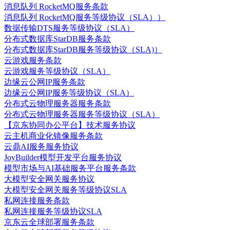
消息队列 RocketMQ服务条款
消息队列 RocketMQ服务等级协议（SLA））
数据传输DTS服务等级协议（SLA）
分布式数据库StarDB服务条款
分布式数据库StarDB服务等级协议（SLA)）
云游戏服务条款
云游戏服务等级协议（SLA）
边缘云公网IP服务条款
边缘云公网IP服务等级协议（SLA）
分布式云物理服务器服务条款
分布式云物理服务器服务等级协议（SLA）
【京东协同办公平台】技术服务协议
云主机商业化镜像服务条款
云鼎AI服务服务协议
JoyBuilder模型开发平台服务协议
模型市场与AI基础服务平台服务条款
大模型安全网关服务协议
大模型安全网关服务等级协议SLA
私网连接服务条款
私网连接服务等级协议SLA
京东云全球部署服务条款