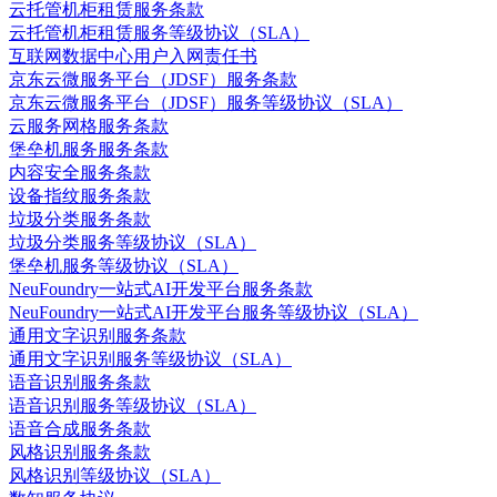
云托管机柜租赁服务条款
云托管机柜租赁服务等级协议（SLA）
互联网数据中心用户入网责任书
京东云微服务平台（JDSF）服务条款
京东云微服务平台（JDSF）服务等级协议（SLA）
云服务网格服务条款
堡垒机服务服务条款
内容安全服务条款
设备指纹服务条款
垃圾分类服务条款
垃圾分类服务等级协议（SLA）
堡垒机服务等级协议（SLA）
NeuFoundry一站式AI开发平台服务条款
NeuFoundry一站式AI开发平台服务等级协议（SLA）
通用文字识别服务条款
通用文字识别服务等级协议（SLA）
语音识别服务条款
语音识别服务等级协议（SLA）
语音合成服务条款
风格识别服务条款
风格识别等级协议（SLA）