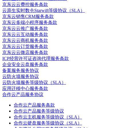
京东云云费控服务条款
云原生实时数仓Starwift等级协议（SLA）
京东云销售CRM服务条款
京东云多端小程序服务条款
京东云云推广服务条款
京东云云互动服务条款
京东云云商机服务条款
京东云云订货服务条款
京东云云微店服务条款
ICP经营许可证咨询代理服务条款
企业安全云盘服务条款
备案服务服务协议
云防火墙服务协议
云防火墙服务等级协议（SLA）
应用迁移中心服务条款
合作云产品服务协议
合作云产品服务条款
合作云产品服务等级协议
合作云主机服务等级协议（SLA）
合作云硬盘服务等级协议（SLA）