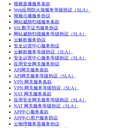
视频直播服务条款
Web应用防火墙服务等级协议（SLA）
视频点播服务协议
网站威胁扫描服务条款
SSL数字证书服务协议
网站威胁扫描服务等级协议（SLA）
云解析服务协议
安全运营中心服务协议
云解析服务等级协议（SLA）
安全运营中心服务等级协议（SLA）
应用安全网关服务协议
API网关服务条款
API网关服务等级协议（SLA）
VPN 网关服务条款
VPN 网关服务等级协议（SLA）
NAT 网关服务条款
应用安全网关服务等级协议（SLA）
NAT 网关服务等级协议（SLA）
API中心服务条款
API中心用户服务协议
云物理服务器服务协议