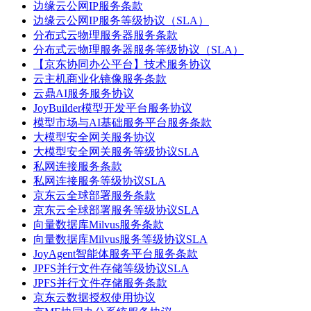
边缘云公网IP服务条款
边缘云公网IP服务等级协议（SLA）
分布式云物理服务器服务条款
分布式云物理服务器服务等级协议（SLA）
【京东协同办公平台】技术服务协议
云主机商业化镜像服务条款
云鼎AI服务服务协议
JoyBuilder模型开发平台服务协议
模型市场与AI基础服务平台服务条款
大模型安全网关服务协议
大模型安全网关服务等级协议SLA
私网连接服务条款
私网连接服务等级协议SLA
京东云全球部署服务条款
京东云全球部署服务等级协议SLA
向量数据库Milvus服务条款
向量数据库Milvus服务等级协议SLA
JoyAgent智能体服务平台服务条款
JPFS并行文件存储等级协议SLA
JPFS并行文件存储服务条款
京东云数据授权使用协议