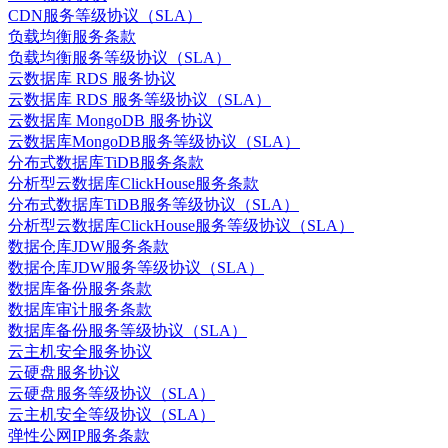
CDN服务等级协议（SLA）
负载均衡服务条款
负载均衡服务等级协议（SLA）
云数据库 RDS 服务协议
云数据库 RDS 服务等级协议（SLA）
云数据库 MongoDB 服务协议
云数据库MongoDB服务等级协议（SLA）
分布式数据库TiDB服务条款
分析型云数据库ClickHouse服务条款
分布式数据库TiDB服务等级协议（SLA）
分析型云数据库ClickHouse服务等级协议（SLA）
数据仓库JDW服务条款
数据仓库JDW服务等级协议（SLA）
数据库备份服务条款
数据库审计服务条款
数据库备份服务等级协议（SLA）
云主机安全服务协议
云硬盘服务协议
云硬盘服务等级协议（SLA）
云主机安全等级协议（SLA）
弹性公网IP服务条款