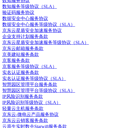
数知服务协议
数知服务等级协议（SLA）
验证码服务协议
数据安全中心服务协议
数据安全中心服务等级协议（SLA）
京东云星盾安全加速服务协议
企业支持计划服务条款
京东云星盾安全加速服务等级协议（SLA）
京东云邮箱服务条款
京美建站服务条款
京客服务条款
京客服务等级协议（SLA）
实名认证服务条款
实名认证服务等级协议（SLA）
智慧园区管理平台服务条款
智慧园区管理平台等级协议（SLA）
IP风险识别服务条款
IP风险识别等级协议（SLA）
轻量云主机服务条款
京东云-微电云产品服务协议
京东云云销客服务条款
云原生实时数仓Starwift服务条款