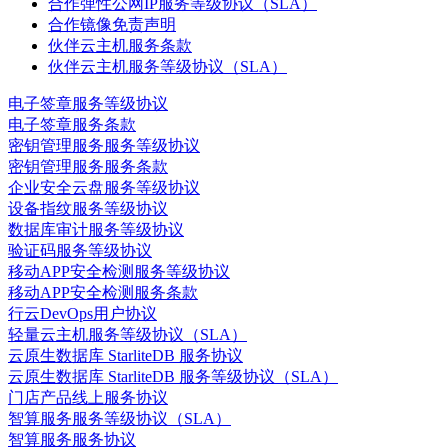
合作弹性公网IP服务等级协议（SLA）
合作镜像免责声明
伙伴云主机服务条款
伙伴云主机服务等级协议（SLA）
电子签章服务等级协议
电子签章服务条款
密钥管理服务服务等级协议
密钥管理服务服务条款
企业安全云盘服务等级协议
设备指纹服务等级协议
数据库审计服务等级协议
验证码服务等级协议
移动APP安全检测服务等级协议
移动APP安全检测服务条款
行云DevOps用户协议
轻量云主机服务等级协议（SLA）
云原生数据库 StarliteDB 服务协议
云原生数据库 StarliteDB 服务等级协议（SLA）
门店产品线上服务协议
智算服务服务等级协议（SLA）
智算服务服务协议