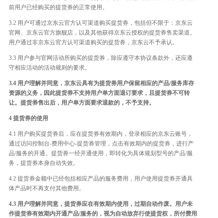
前用户已经购买的提货券的正常使用。
3.2 用户可通过京东云官方认可渠道购买提货券，包括但不限于：京东云
官网、京东云官方旗舰店，以及其他获得京东云授权的提货券售卖渠道。
用户通过非京东云官方认可渠道购买的提货券，京东云不予承认。
3.3 用户参与官网活动所购买的提货券，除应遵守本协议条款外，还应遵
守相应活动的活动规则的要求。
3.4
用户理解并同意，京东云具有为提货券用户保留相应的产品/服务库存
资源的义务，因此提货券不支持用户单方面退订要求，且提货券不可转
让。提货券售出后，用户单方面要求退款的，不予支持。
4
提货券的使用
4.1 用户购买提货券后，应在提货券有效期内，登录相应的京东云账号，
通过访问控制台-费用中心-提货券管理，点击有效期内的提货券，进行产
品/服务的开通。提货券一经开通使用，即转化为具体规划型号的产品/服
务，提货券本身自动失效。
4.2 提货券金额中已经包括相应产品的服务费用，用户使用提货券开通具
体产品时不再支付其他费用。
4.3
用户理解并同意，提货券应在有效期内使用，过期自动作废。用户未
作提货券有效期内开通产品/服务的，视为自动放弃行使提货权，所付费用