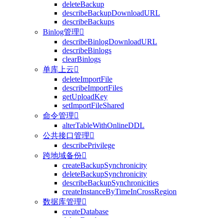
deleteBackup
describeBackupDownloadURL
describeBackups
Binlog管理

describeBinlogDownloadURL
describeBinlogs
clearBinlogs
单库上云

deleteImportFile
describeImportFiles
getUploadKey
setImportFileShared
命令管理

alterTableWithOnlineDDL
公共接口管理

describePrivilege
跨地域备份

createBackupSynchronicity
deleteBackupSynchronicity
describeBackupSynchronicities
createInstanceByTimeInCrossRegion
数据库管理

createDatabase