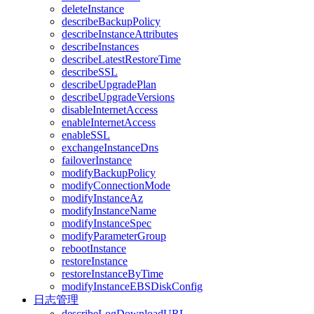
deleteInstance
describeBackupPolicy
describeInstanceAttributes
describeInstances
describeLatestRestoreTime
describeSSL
describeUpgradePlan
describeUpgradeVersions
disableInternetAccess
enableInternetAccess
enableSSL
exchangeInstanceDns
failoverInstance
modifyBackupPolicy
modifyConnectionMode
modifyInstanceAz
modifyInstanceName
modifyInstanceSpec
modifyParameterGroup
rebootInstance
restoreInstance
restoreInstanceByTime
modifyInstanceEBSDiskConfig
日志管理
describeLogDownloadURL