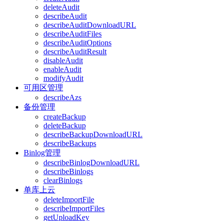
deleteAudit
describeAudit
describeAuditDownloadURL
describeAuditFiles
describeAuditOptions
describeAuditResult
disableAudit
enableAudit
modifyAudit
可用区管理
describeAzs
备份管理
createBackup
deleteBackup
describeBackupDownloadURL
describeBackups
Binlog管理
describeBinlogDownloadURL
describeBinlogs
clearBinlogs
单库上云
deleteImportFile
describeImportFiles
getUploadKey