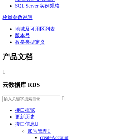
SQL Server 实例规格
枚举参数说明
地域及可用区列表
版本号
枚举类型定义
产品文档

云数据库 RDS

接口概览
更新历史
接口信息

账号管理

createAccount