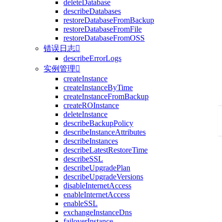
deleteDatabase
describeDatabases
restoreDatabaseFromBackup
restoreDatabaseFromFile
restoreDatabaseFromOSS
错误日志

describeErrorLogs
实例管理

createInstance
createInstanceByTime
createInstanceFromBackup
createROInstance
deleteInstance
describeBackupPolicy
describeInstanceAttributes
describeInstances
describeLatestRestoreTime
describeSSL
describeUpgradePlan
describeUpgradeVersions
disableInternetAccess
enableInternetAccess
enableSSL
exchangeInstanceDns
failoverInstance