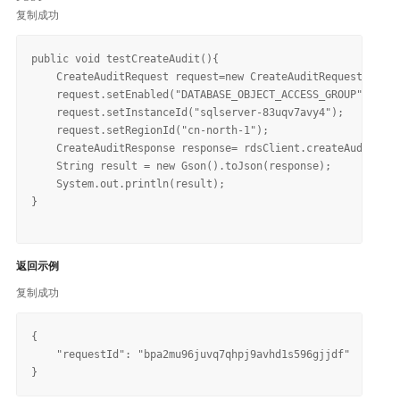
复制成功
public void testCreateAudit(){

    CreateAuditRequest request=new CreateAuditRequest();

    request.setEnabled("DATABASE_OBJECT_ACCESS_GROUP");

    request.setInstanceId("sqlserver-83uqv7avy4");

    request.setRegionId("cn-north-1");

    CreateAuditResponse response= rdsClient.createAudit(req
    String result = new Gson().toJson(response);

    System.out.println(result);

}

返回示例
复制成功
{

    "requestId": "bpa2mu96juvq7qhpj9avhd1s596gjjdf"
