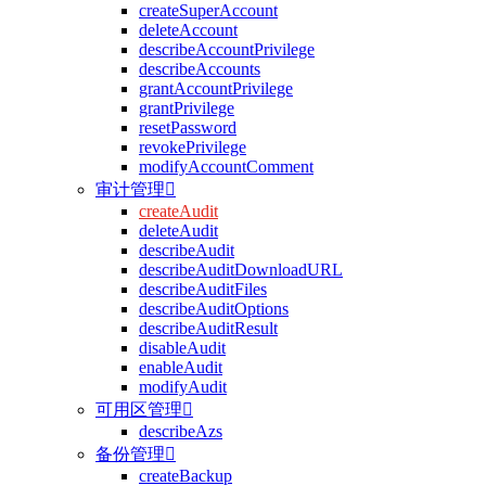
createSuperAccount
deleteAccount
describeAccountPrivilege
describeAccounts
grantAccountPrivilege
grantPrivilege
resetPassword
revokePrivilege
modifyAccountComment
审计管理

createAudit
deleteAudit
describeAudit
describeAuditDownloadURL
describeAuditFiles
describeAuditOptions
describeAuditResult
disableAudit
enableAudit
modifyAudit
可用区管理

describeAzs
备份管理

createBackup