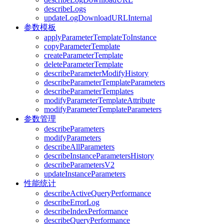
describeLogs
updateLogDownloadURLInternal
参数模板
applyParameterTemplateToInstance
copyParameterTemplate
createParameterTemplate
deleteParameterTemplate
describeParameterModifyHistory
describeParameterTemplateParameters
describeParameterTemplates
modifyParameterTemplateAttribute
modifyParameterTemplateParameters
参数管理
describeParameters
modifyParameters
describeAllParameters
describeInstanceParametersHistory
describeParametersV2
updateInstanceParameters
性能统计
describeActiveQueryPerformance
describeErrorLog
describeIndexPerformance
describeQueryPerformance