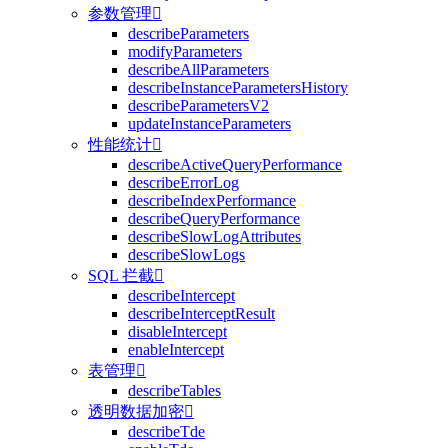
参数管理

describeParameters
modifyParameters
describeAllParameters
describeInstanceParametersHistory
describeParametersV2
updateInstanceParameters
性能统计

describeActiveQueryPerformance
describeErrorLog
describeIndexPerformance
describeQueryPerformance
describeSlowLogAttributes
describeSlowLogs
SQL 拦截

describeIntercept
describeInterceptResult
disableIntercept
enableIntercept
表管理

describeTables
透明数据加密

describeTde