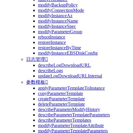
modifyBackupPolicy
modifyConnectionMode
modifyInstanceAz
modifyInstanceName
modifyInstanceSpec
modifyParameterGroup
rebootInstance
restoreInstance
restoreInstanceByTime
modifyInstanceEBSDiskConfig
日志管理

describeLogDownloadURL
describeLogs
updateLogDownloadURLInternal
参数模板

applyParameterTemplateToInstance
copyParameterTemplate
createParameterTemplate
deleteParameterTemplate
describeParameterModifyHistory
describeParameterTemplateParameters
describeParameterTemplates
modifyParameterTemplateAttribute
modifyParameterTemplateParameters