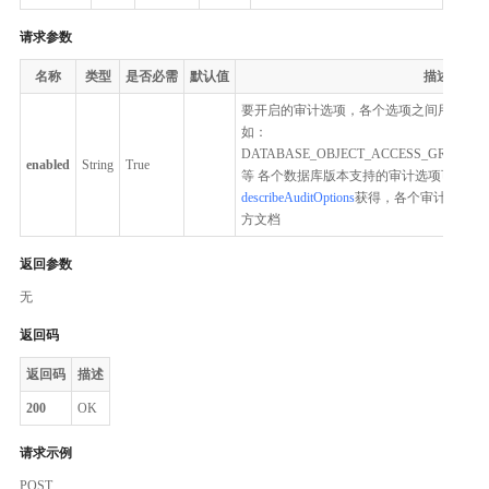
请求参数
名称
类型
是否必需
默认值
描述
要开启的审计选项，各个选项之间用英文
如：
DATABASE_OBJECT_ACCESS_GROUP,
enabled
String
True
等 各个数据库版本支持的审计选项可以通
describeAuditOptions
获得，各个审计项的具
方文档
返回参数
无
返回码
返回码
描述
200
OK
请求示例
POST