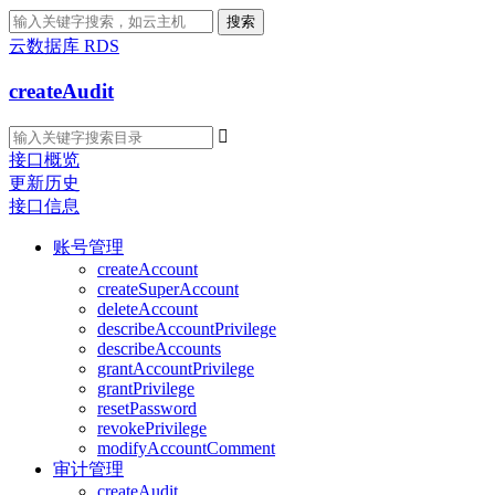
搜索
云数据库 RDS
createAudit

接口概览
更新历史
接口信息
账号管理
createAccount
createSuperAccount
deleteAccount
describeAccountPrivilege
describeAccounts
grantAccountPrivilege
grantPrivilege
resetPassword
revokePrivilege
modifyAccountComment
审计管理
createAudit