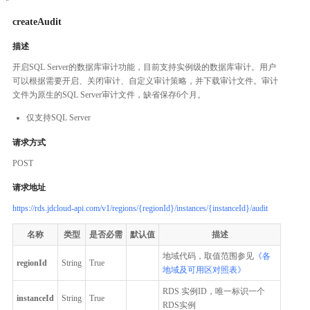
createAudit
描述
开启SQL Server的数据库审计功能，目前支持实例级的数据库审计。用户
可以根据需要开启、关闭审计、自定义审计策略，并下载审计文件。审计
文件为原生的SQL Server审计文件，缺省保存6个月。
仅支持SQL Server
请求方式
POST
请求地址
https://rds.jdcloud-api.com/v1/regions/{regionId}/instances/{instanceId}/audit
名称
类型
是否必需
默认值
描述
地域代码，取值范围参见
《各
regionId
String
True
地域及可用区对照表》
RDS 实例ID，唯一标识一个
instanceId
String
True
RDS实例