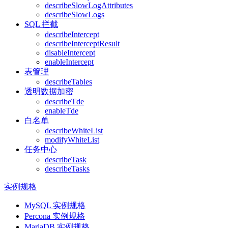
describeSlowLogAttributes
describeSlowLogs
SQL 拦截
describeIntercept
describeInterceptResult
disableIntercept
enableIntercept
表管理
describeTables
透明数据加密
describeTde
enableTde
白名单
describeWhiteList
modifyWhiteList
任务中心
describeTask
describeTasks
实例规格
MySQL 实例规格
Percona 实例规格
MariaDB 实例规格