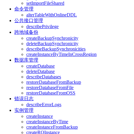
setImportFileShared
命令管理
alterTableWithOnlineDDL
公共接口管理
describePrivilege
跨地域备份
createBackupSynchronicity
deleteBackupSynchronicity
describeBackupSynchronicities
createInstanceByTimeInCrossRegion
数据库管理
createDatabase
deleteDatabase
describeDatabases
restoreDatabaseFromBackup
restoreDatabaseFromFile
restoreDatabaseFromOSS
错误日志
describeErrorLogs
实例管理
createInstance
createInstanceByTime
createInstanceFromBackup
createROInstance