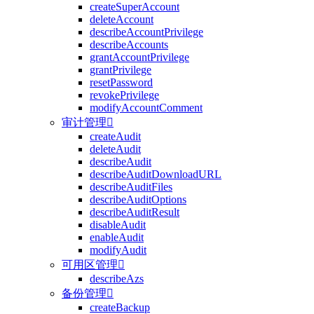
createSuperAccount
deleteAccount
describeAccountPrivilege
describeAccounts
grantAccountPrivilege
grantPrivilege
resetPassword
revokePrivilege
modifyAccountComment
审计管理

createAudit
deleteAudit
describeAudit
describeAuditDownloadURL
describeAuditFiles
describeAuditOptions
describeAuditResult
disableAudit
enableAudit
modifyAudit
可用区管理

describeAzs
备份管理

createBackup