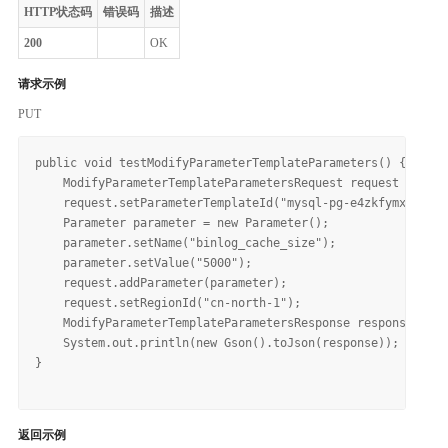
HTTP状态码
错误码
描述
200
OK
请求示例
PUT
public void testModifyParameterTemplateParameters() {

    ModifyParameterTemplateParametersRequest request = new 
    request.setParameterTemplateId("mysql-pg-e4zkfymxwt");

    Parameter parameter = new Parameter();

    parameter.setName("binlog_cache_size");

    parameter.setValue("5000");

    request.addParameter(parameter);

    request.setRegionId("cn-north-1");

    ModifyParameterTemplateParametersResponse response = rd
    System.out.println(new Gson().toJson(response));

}

返回示例