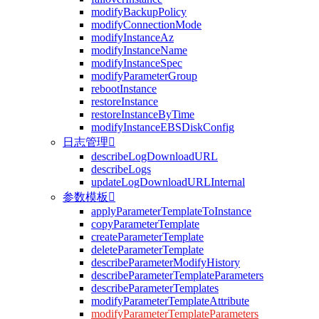
modifyBackupPolicy
modifyConnectionMode
modifyInstanceAz
modifyInstanceName
modifyInstanceSpec
modifyParameterGroup
rebootInstance
restoreInstance
restoreInstanceByTime
modifyInstanceEBSDiskConfig
日志管理

describeLogDownloadURL
describeLogs
updateLogDownloadURLInternal
参数模板

applyParameterTemplateToInstance
copyParameterTemplate
createParameterTemplate
deleteParameterTemplate
describeParameterModifyHistory
describeParameterTemplateParameters
describeParameterTemplates
modifyParameterTemplateAttribute
modifyParameterTemplateParameters