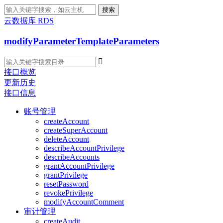
搜索
云数据库 RDS
modifyParameterTemplateParameters

接口概览
更新历史
接口信息
账号管理
createAccount
createSuperAccount
deleteAccount
describeAccountPrivilege
describeAccounts
grantAccountPrivilege
grantPrivilege
resetPassword
revokePrivilege
modifyAccountComment
审计管理
createAudit