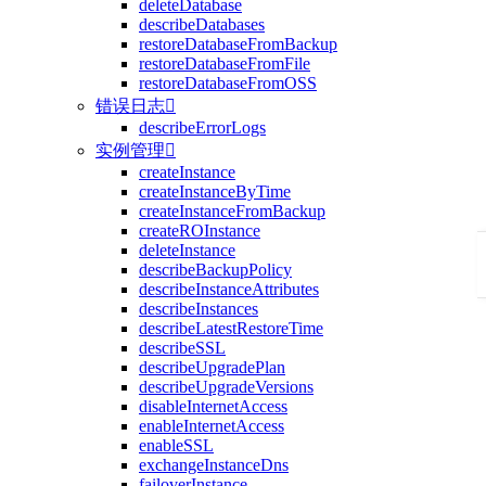
deleteDatabase
describeDatabases
restoreDatabaseFromBackup
restoreDatabaseFromFile
restoreDatabaseFromOSS
错误日志

describeErrorLogs
实例管理

createInstance
createInstanceByTime
createInstanceFromBackup
createROInstance
deleteInstance
describeBackupPolicy
describeInstanceAttributes
describeInstances
describeLatestRestoreTime
describeSSL
describeUpgradePlan
describeUpgradeVersions
disableInternetAccess
enableInternetAccess
enableSSL
exchangeInstanceDns
failoverInstance