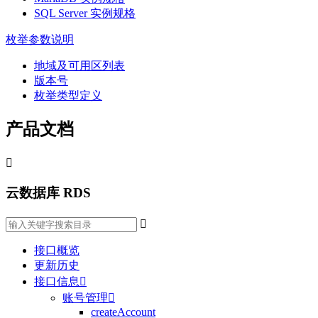
SQL Server 实例规格
枚举参数说明
地域及可用区列表
版本号
枚举类型定义
产品文档

云数据库 RDS

接口概览
更新历史
接口信息

账号管理

createAccount