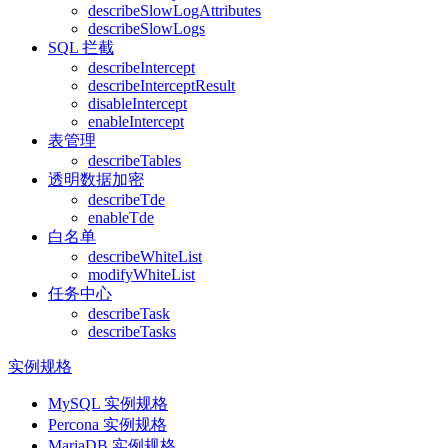
describeSlowLogAttributes
describeSlowLogs
SQL 拦截
describeIntercept
describeInterceptResult
disableIntercept
enableIntercept
表管理
describeTables
透明数据加密
describeTde
enableTde
白名单
describeWhiteList
modifyWhiteList
任务中心
describeTask
describeTasks
实例规格
MySQL 实例规格
Percona 实例规格
MariaDB 实例规格