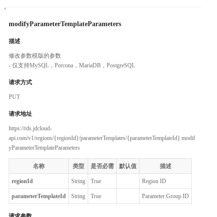
modifyParameterTemplateParameters
描述
修改参数模版的参数
- 仅支持MySQL，Percona，MariaDB，PostgreSQL
请求方式
PUT
请求地址
https://rds.jdcloud-
api.com/v1/regions/{regionId}/parameterTemplates/{parameterTemplateId}:modif
yParameterTemplateParameters
名称
类型
是否必需
默认值
描述
regionId
String
True
Region ID
parameterTemplateId
String
True
Parameter Group ID
请求参数