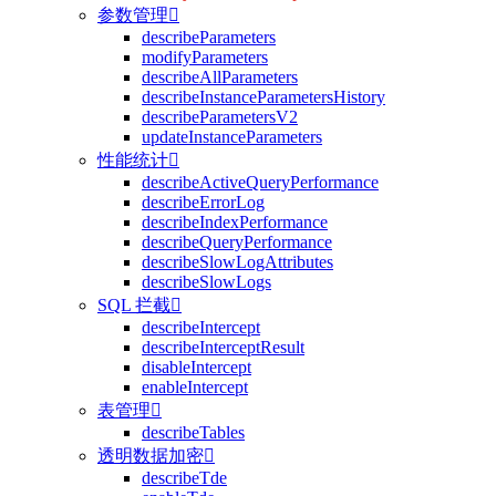
参数管理

describeParameters
modifyParameters
describeAllParameters
describeInstanceParametersHistory
describeParametersV2
updateInstanceParameters
性能统计

describeActiveQueryPerformance
describeErrorLog
describeIndexPerformance
describeQueryPerformance
describeSlowLogAttributes
describeSlowLogs
SQL 拦截

describeIntercept
describeInterceptResult
disableIntercept
enableIntercept
表管理

describeTables
透明数据加密

describeTde