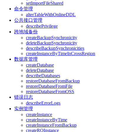
setImportFileShared
命令管理
alterTableWithOnlineDDL
公共接口管理
describePrivilege
跨地域备份
createBackupSynchronicity
deleteBackupSynchronicity
describeBackupSynchronicities
createInstanceByTimeInCrossRegion
数据库管理
createDatabase
deleteDatabase
describeDatabases
restoreDatabaseFromBackup
restoreDatabaseFromFile
restoreDatabaseFromOSS
错误日志
describeErrorLogs
实例管理
createInstance
createInstanceByTime
createInstanceFromBackup
createROInstance