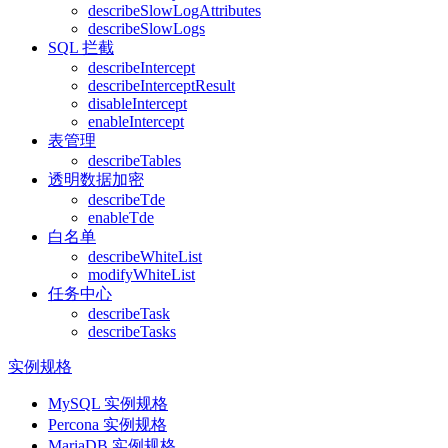
describeSlowLogAttributes
describeSlowLogs
SQL 拦截
describeIntercept
describeInterceptResult
disableIntercept
enableIntercept
表管理
describeTables
透明数据加密
describeTde
enableTde
白名单
describeWhiteList
modifyWhiteList
任务中心
describeTask
describeTasks
实例规格
MySQL 实例规格
Percona 实例规格
MariaDB 实例规格