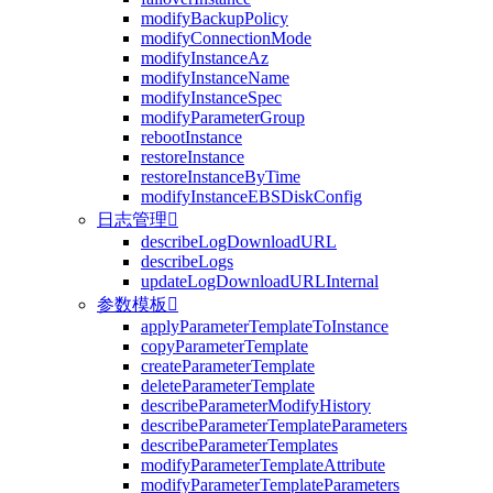
modifyBackupPolicy
modifyConnectionMode
modifyInstanceAz
modifyInstanceName
modifyInstanceSpec
modifyParameterGroup
rebootInstance
restoreInstance
restoreInstanceByTime
modifyInstanceEBSDiskConfig
日志管理

describeLogDownloadURL
describeLogs
updateLogDownloadURLInternal
参数模板

applyParameterTemplateToInstance
copyParameterTemplate
createParameterTemplate
deleteParameterTemplate
describeParameterModifyHistory
describeParameterTemplateParameters
describeParameterTemplates
modifyParameterTemplateAttribute
modifyParameterTemplateParameters