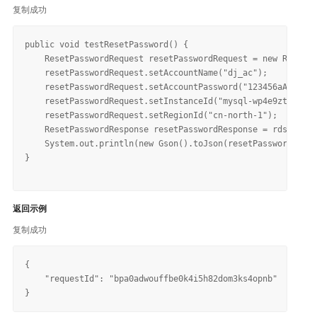
复制成功
public void testResetPassword() {

    ResetPasswordRequest resetPasswordRequest = new ResetPa
    resetPasswordRequest.setAccountName("dj_ac");

    resetPasswordRequest.setAccountPassword("123456aA");

    resetPasswordRequest.setInstanceId("mysql-wp4e9ztap2");

    resetPasswordRequest.setRegionId("cn-north-1");

    ResetPasswordResponse resetPasswordResponse = rdsClient
    System.out.println(new Gson().toJson(resetPasswordRespo
}

返回示例
复制成功
{

    "requestId": "bpa0adwouffbe0k4i5h82dom3ks4opnb"
