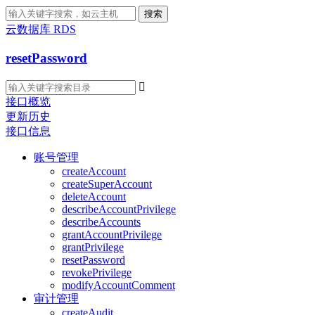
搜索
云数据库 RDS
resetPassword

接口概览
更新历史
接口信息
账号管理
createAccount
createSuperAccount
deleteAccount
describeAccountPrivilege
describeAccounts
grantAccountPrivilege
grantPrivilege
resetPassword
revokePrivilege
modifyAccountComment
审计管理
createAudit