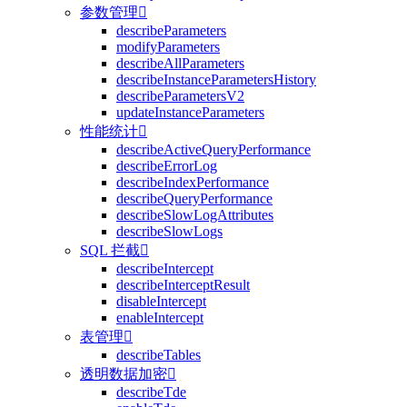
参数管理

describeParameters
modifyParameters
describeAllParameters
describeInstanceParametersHistory
describeParametersV2
updateInstanceParameters
性能统计

describeActiveQueryPerformance
describeErrorLog
describeIndexPerformance
describeQueryPerformance
describeSlowLogAttributes
describeSlowLogs
SQL 拦截

describeIntercept
describeInterceptResult
disableIntercept
enableIntercept
表管理

describeTables
透明数据加密

describeTde