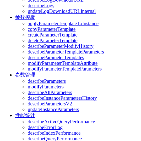
describeLogs
updateLogDownloadURLInternal
参数模板
applyParameterTemplateToInstance
copyParameterTemplate
createParameterTemplate
deleteParameterTemplate
describeParameterModifyHistory
describeParameterTemplateParameters
describeParameterTemplates
modifyParameterTemplateAttribute
modifyParameterTemplateParameters
参数管理
describeParameters
modifyParameters
describeAllParameters
describeInstanceParametersHistory
describeParametersV2
updateInstanceParameters
性能统计
describeActiveQueryPerformance
describeErrorLog
describeIndexPerformance
describeQueryPerformance