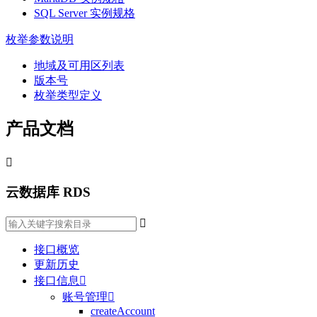
SQL Server 实例规格
枚举参数说明
地域及可用区列表
版本号
枚举类型定义
产品文档

云数据库 RDS

接口概览
更新历史
接口信息

账号管理

createAccount