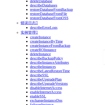
deleteDatabase
describeDatabases
restoreDatabaseFromBackup
restoreDatabaseFromFile
restoreDatabaseFromOSS
错误日志

describeErrorLogs
实例管理

createInstance
createInstanceByTime
createInstanceFromBackup
createROInstance
deleteInstance
describeBackupPolicy
describeInstanceAttributes
describeInstances
describeLatestRestoreTime
describeSSL
describeUpgradePlan
describeUpgradeVersions
disableInternetAccess
enableInternetAccess
enableSSL
exchangeInstanceDns
failoverInstance