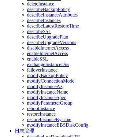
deleteInstance
describeBackupPolicy
describeInstanceAttributes
describeInstances
describeLatestRestoreTime
describeSSL
describeUpgradePlan
describeUpgradeVersions
disableInternetAccess
enableInternetAccess
enableSSL
exchangeInstanceDns
failoverInstance
modifyBackupPolicy
modifyConnectionMode
modifyInstanceAz
modifyInstanceName
modifyInstanceSpec
modifyParameterGroup
rebootInstance
restoreInstance
restoreInstanceByTime
modifyInstanceEBSDiskConfig
日志管理
describeLogDownloadURL