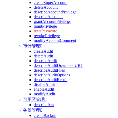
createSuperAccount
deleteAccount
describeAccountPrivilege
describeAccounts
grantAccountPrivilege
grantPrivilege
resetPassword
revokePrivilege
modifyAccountComment
审计管理

createAudit
deleteAudit
describeAudit
describeAuditDownloadURL
describeAuditFiles
describeAuditOptions
describeAuditResult
disableAudit
enableAudit
modifyAudit
可用区管理

describeAzs
备份管理

createBackup