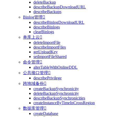
deleteBackup
describeBackupDownloadURL
describeBackups
Binlog管理

describeBinlogDownloadURL
describeBinlogs
clearBinlogs
单库上云

deleteImportFile
describeImportFiles
getUploadKey
setImportFileShared
命令管理

alterTableWithOnlineDDL
公共接口管理

describePrivilege
跨地域备份

createBackupSynchronicity
deleteBackupSynchronicity
describeBackupSynchronicities
createInstanceByTimeInCrossRegion
数据库管理

createDatabase