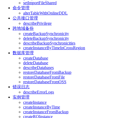
setImportFileShared
命令管理
alterTableWithOnlineDDL
公共接口管理
describePrivilege
跨地域备份
createBackupSynchronicity
deleteBackupSynchronicity
describeBackupSynchronicities
createInstanceByTimeInCrossRegion
数据库管理
createDatabase
deleteDatabase
describeDatabases
restoreDatabaseFromBackup
restoreDatabaseFromFile
restoreDatabaseFromOSS
错误日志
describeErrorLogs
实例管理
createInstance
createInstanceByTime
createInstanceFromBackup
createROInstance