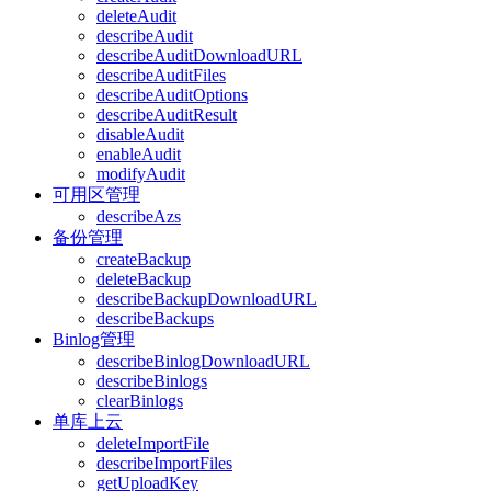
deleteAudit
describeAudit
describeAuditDownloadURL
describeAuditFiles
describeAuditOptions
describeAuditResult
disableAudit
enableAudit
modifyAudit
可用区管理
describeAzs
备份管理
createBackup
deleteBackup
describeBackupDownloadURL
describeBackups
Binlog管理
describeBinlogDownloadURL
describeBinlogs
clearBinlogs
单库上云
deleteImportFile
describeImportFiles
getUploadKey