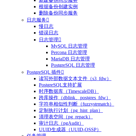
新建备份同步服务
根据备份创建实例
删除备份同步服务
日志服务

慢日志
错误日志
日志管理

MySQL 日志管理
Percona 日志管理
MariaDB 日志管理
PostgreSQL 日志管理
PostgreSQL 插件

读写外部数据文本文件（s3_fdw）
整体评价？
PostgreSQL支持扩展
时序数据库（TimescaleDB）
非常满意
跨库操作（dblink、postgres_fdw）
字符串相似性判断（fuzzystrmatch）
定制执行计划（pg_hint_plan）
清理表空间（pg_repack）
审计日志（pgAudit）
UUID生成器（UUID-OSSP）
任务管理