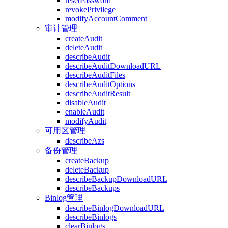
resetPassword
revokePrivilege
modifyAccountComment
审计管理
createAudit
deleteAudit
describeAudit
describeAuditDownloadURL
describeAuditFiles
describeAuditOptions
describeAuditResult
disableAudit
enableAudit
modifyAudit
可用区管理
describeAzs
备份管理
createBackup
deleteBackup
describeBackupDownloadURL
describeBackups
Binlog管理
describeBinlogDownloadURL
describeBinlogs
clearBinlogs