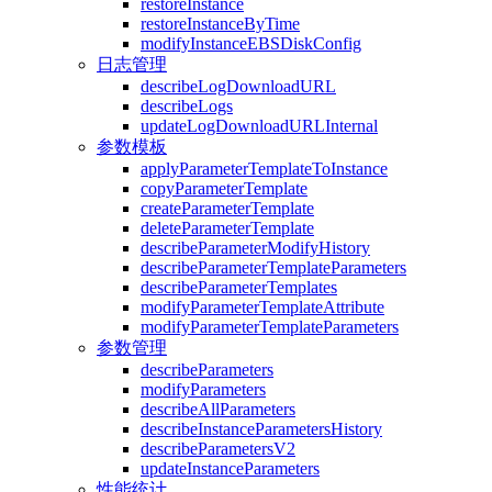
restoreInstance
restoreInstanceByTime
modifyInstanceEBSDiskConfig
日志管理
describeLogDownloadURL
describeLogs
updateLogDownloadURLInternal
参数模板
applyParameterTemplateToInstance
copyParameterTemplate
createParameterTemplate
deleteParameterTemplate
describeParameterModifyHistory
describeParameterTemplateParameters
describeParameterTemplates
modifyParameterTemplateAttribute
modifyParameterTemplateParameters
参数管理
describeParameters
modifyParameters
describeAllParameters
describeInstanceParametersHistory
describeParametersV2
updateInstanceParameters
性能统计