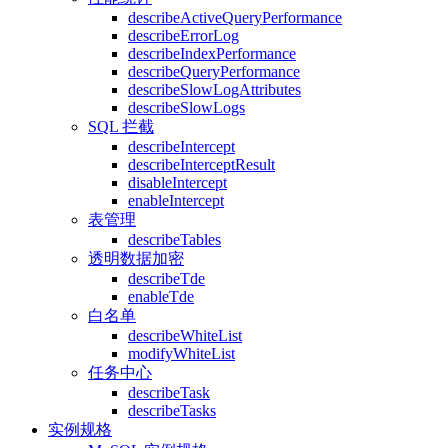
describeActiveQueryPerformance
describeErrorLog
describeIndexPerformance
describeQueryPerformance
describeSlowLogAttributes
describeSlowLogs
SQL 拦截
describeIntercept
describeInterceptResult
disableIntercept
enableIntercept
表管理
describeTables
透明数据加密
describeTde
enableTde
白名单
describeWhiteList
modifyWhiteList
任务中心
describeTask
describeTasks
实例规格