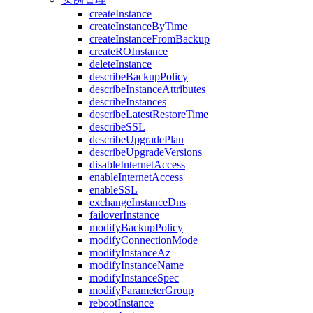
createInstance
createInstanceByTime
createInstanceFromBackup
createROInstance
deleteInstance
describeBackupPolicy
describeInstanceAttributes
describeInstances
describeLatestRestoreTime
describeSSL
describeUpgradePlan
describeUpgradeVersions
disableInternetAccess
enableInternetAccess
enableSSL
exchangeInstanceDns
failoverInstance
modifyBackupPolicy
modifyConnectionMode
modifyInstanceAz
modifyInstanceName
modifyInstanceSpec
modifyParameterGroup
rebootInstance