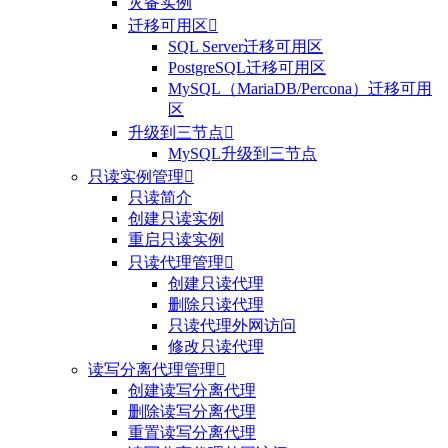
灾备实例
迁移可用区

SQL Server迁移可用区
PostgreSQL迁移可用区
MySQL（MariaDB/Percona）迁移可用
区
升级到三节点

MySQL升级到三节点
只读实例管理

只读简介
创建只读实例
重启只读实例
只读代理管理

创建只读代理
删除只读代理
只读代理外网访问
修改只读代理
读写分离代理管理

创建读写分离代理
删除读写分离代理
重置读写分离代理