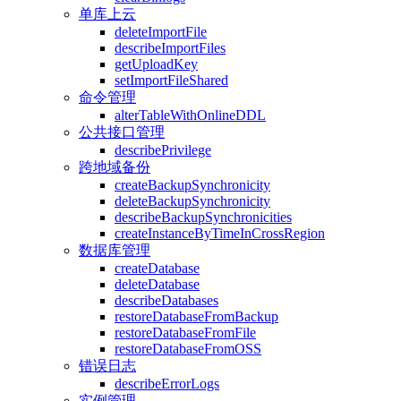
单库上云
deleteImportFile
describeImportFiles
getUploadKey
setImportFileShared
命令管理
alterTableWithOnlineDDL
公共接口管理
describePrivilege
跨地域备份
createBackupSynchronicity
deleteBackupSynchronicity
describeBackupSynchronicities
createInstanceByTimeInCrossRegion
数据库管理
createDatabase
deleteDatabase
describeDatabases
restoreDatabaseFromBackup
restoreDatabaseFromFile
restoreDatabaseFromOSS
错误日志
describeErrorLogs
实例管理