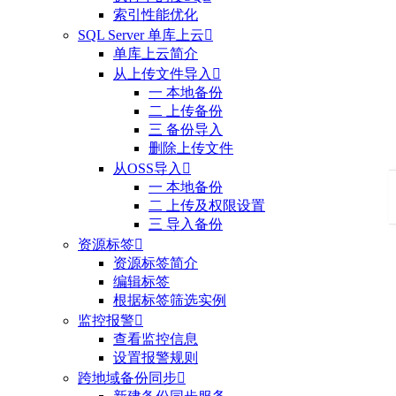
索引性能优化
SQL Server 单库上云

单库上云简介
从上传文件导入

一 本地备份
二 上传备份
三 备份导入
删除上传文件
从OSS导入

一 本地备份
二 上传及权限设置
三 导入备份
资源标签

资源标签简介
编辑标签
根据标签筛选实例
监控报警

查看监控信息
设置报警规则
跨地域备份同步
