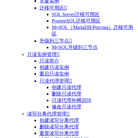
灾备实例
迁移可用区

SQL Server迁移可用区
PostgreSQL迁移可用区
MySQL（MariaDB/Percona）迁移可用
区
升级到三节点

MySQL升级到三节点
只读实例管理

只读简介
创建只读实例
重启只读实例
只读代理管理

创建只读代理
删除只读代理
只读代理外网访问
修改只读代理
读写分离代理管理

创建读写分离代理
删除读写分离代理
重置读写分离代理