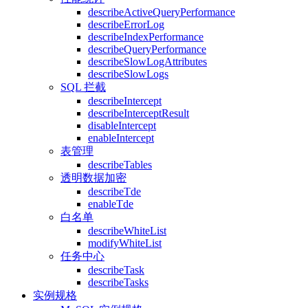
describeActiveQueryPerformance
describeErrorLog
describeIndexPerformance
describeQueryPerformance
describeSlowLogAttributes
describeSlowLogs
SQL 拦截
describeIntercept
describeInterceptResult
disableIntercept
enableIntercept
表管理
describeTables
透明数据加密
describeTde
enableTde
白名单
describeWhiteList
modifyWhiteList
任务中心
describeTask
describeTasks
实例规格