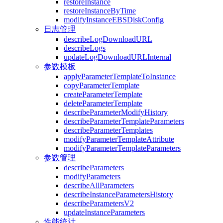
restoreInstance
restoreInstanceByTime
modifyInstanceEBSDiskConfig
日志管理
describeLogDownloadURL
describeLogs
updateLogDownloadURLInternal
参数模板
applyParameterTemplateToInstance
copyParameterTemplate
createParameterTemplate
deleteParameterTemplate
describeParameterModifyHistory
describeParameterTemplateParameters
describeParameterTemplates
modifyParameterTemplateAttribute
modifyParameterTemplateParameters
参数管理
describeParameters
modifyParameters
describeAllParameters
describeInstanceParametersHistory
describeParametersV2
updateInstanceParameters
性能统计