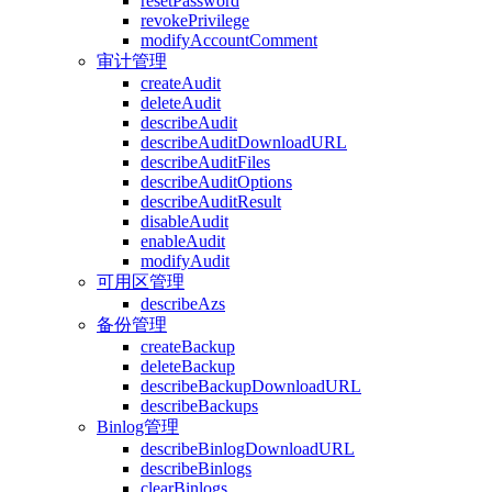
resetPassword
revokePrivilege
modifyAccountComment
审计管理
createAudit
deleteAudit
describeAudit
describeAuditDownloadURL
describeAuditFiles
describeAuditOptions
describeAuditResult
disableAudit
enableAudit
modifyAudit
可用区管理
describeAzs
备份管理
createBackup
deleteBackup
describeBackupDownloadURL
describeBackups
Binlog管理
describeBinlogDownloadURL
describeBinlogs
clearBinlogs