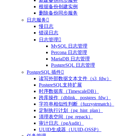
新建备份同步服务
根据备份创建实例
删除备份同步服务
日志服务

慢日志
错误日志
日志管理

MySQL 日志管理
Percona 日志管理
MariaDB 日志管理
PostgreSQL 日志管理
PostgreSQL 插件

读写外部数据文本文件（s3_fdw）
整体评价？
PostgreSQL支持扩展
时序数据库（TimescaleDB）
非常满意
跨库操作（dblink、postgres_fdw）
字符串相似性判断（fuzzystrmatch）
定制执行计划（pg_hint_plan）
清理表空间（pg_repack）
审计日志（pgAudit）
UUID生成器（UUID-OSSP）
任务管理