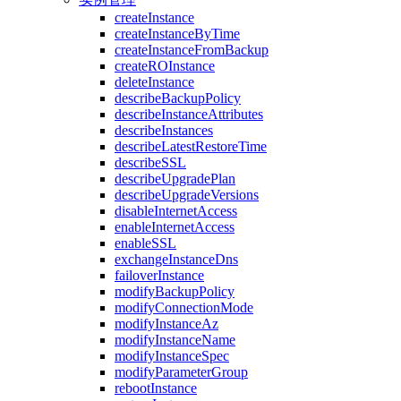
createInstance
createInstanceByTime
createInstanceFromBackup
createROInstance
deleteInstance
describeBackupPolicy
describeInstanceAttributes
describeInstances
describeLatestRestoreTime
describeSSL
describeUpgradePlan
describeUpgradeVersions
disableInternetAccess
enableInternetAccess
enableSSL
exchangeInstanceDns
failoverInstance
modifyBackupPolicy
modifyConnectionMode
modifyInstanceAz
modifyInstanceName
modifyInstanceSpec
modifyParameterGroup
rebootInstance