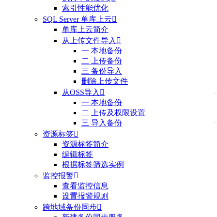
索引性能优化
SQL Server 单库上云

单库上云简介
从上传文件导入

一 本地备份
二 上传备份
三 备份导入
删除上传文件
从OSS导入

一 本地备份
二 上传及权限设置
三 导入备份
资源标签

资源标签简介
编辑标签
根据标签筛选实例
监控报警

查看监控信息
设置报警规则
跨地域备份同步
