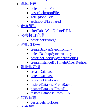
单库上云
deleteImportFile
describeImportFiles
getUploadKey
setImportFileShared
命令管理
alterTableWithOnlineDDL
公共接口管理
describePrivilege
跨地域备份
createBackupSynchronicity
deleteBackupSynchronicity
describeBackupSynchronicities
createInstanceByTimeInCrossRegion
数据库管理
createDatabase
deleteDatabase
describeDatabases
restoreDatabaseFromBackup
restoreDatabaseFromFile
restoreDatabaseFromOSS
错误日志
describeErrorLogs
实例管理