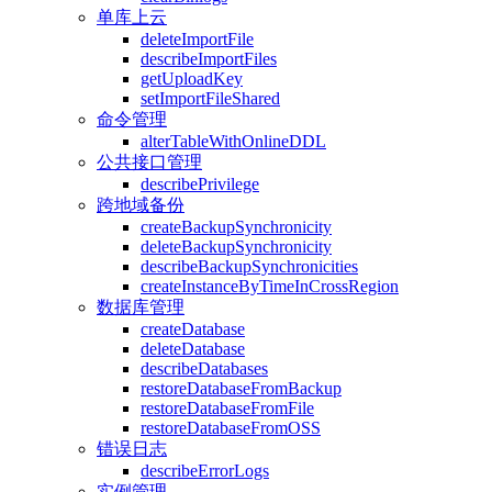
单库上云
deleteImportFile
describeImportFiles
getUploadKey
setImportFileShared
命令管理
alterTableWithOnlineDDL
公共接口管理
describePrivilege
跨地域备份
createBackupSynchronicity
deleteBackupSynchronicity
describeBackupSynchronicities
createInstanceByTimeInCrossRegion
数据库管理
createDatabase
deleteDatabase
describeDatabases
restoreDatabaseFromBackup
restoreDatabaseFromFile
restoreDatabaseFromOSS
错误日志
describeErrorLogs
实例管理