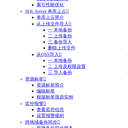
索引性能优化
SQL Server 单库上云

单库上云简介
从上传文件导入

一 本地备份
二 上传备份
三 备份导入
删除上传文件
从OSS导入

一 本地备份
二 上传及权限设置
三 导入备份
资源标签

资源标签简介
编辑标签
根据标签筛选实例
监控报警

查看监控信息
设置报警规则
跨地域备份同步
