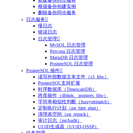
新建备份同步服务
根据备份创建实例
删除备份同步服务
日志服务

慢日志
错误日志
日志管理

MySQL 日志管理
Percona 日志管理
MariaDB 日志管理
PostgreSQL 日志管理
PostgreSQL 插件

读写外部数据文本文件（s3_fdw）
整体评价？
PostgreSQL支持扩展
时序数据库（TimescaleDB）
非常满意
跨库操作（dblink、postgres_fdw）
字符串相似性判断（fuzzystrmatch）
定制执行计划（pg_hint_plan）
清理表空间（pg_repack）
审计日志（pgAudit）
UUID生成器（UUID-OSSP）
任务管理