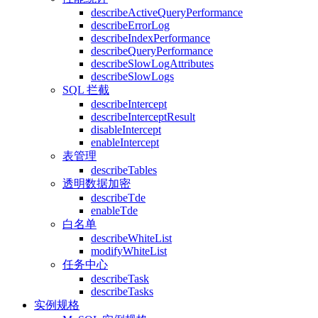
describeActiveQueryPerformance
describeErrorLog
describeIndexPerformance
describeQueryPerformance
describeSlowLogAttributes
describeSlowLogs
SQL 拦截
describeIntercept
describeInterceptResult
disableIntercept
enableIntercept
表管理
describeTables
透明数据加密
describeTde
enableTde
白名单
describeWhiteList
modifyWhiteList
任务中心
describeTask
describeTasks
实例规格