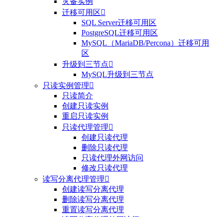
灾备实例
迁移可用区

SQL Server迁移可用区
PostgreSQL迁移可用区
MySQL（MariaDB/Percona）迁移可用
区
升级到三节点

MySQL升级到三节点
只读实例管理

只读简介
创建只读实例
重启只读实例
只读代理管理

创建只读代理
删除只读代理
只读代理外网访问
修改只读代理
读写分离代理管理

创建读写分离代理
删除读写分离代理
重置读写分离代理