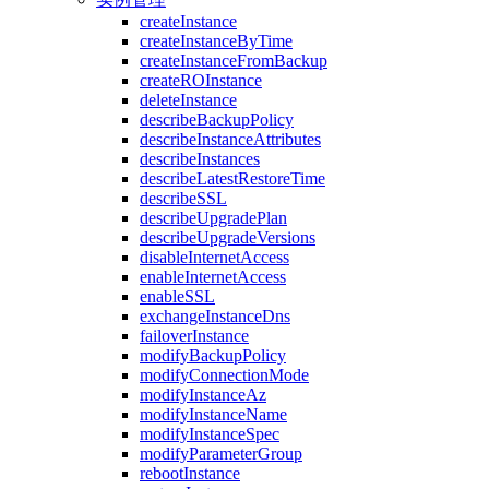
createInstance
createInstanceByTime
createInstanceFromBackup
createROInstance
deleteInstance
describeBackupPolicy
describeInstanceAttributes
describeInstances
describeLatestRestoreTime
describeSSL
describeUpgradePlan
describeUpgradeVersions
disableInternetAccess
enableInternetAccess
enableSSL
exchangeInstanceDns
failoverInstance
modifyBackupPolicy
modifyConnectionMode
modifyInstanceAz
modifyInstanceName
modifyInstanceSpec
modifyParameterGroup
rebootInstance