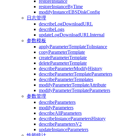
restoreInstance
restoreInstanceByTime
modifyInstanceEBSDiskConfig
日志管理
describeLogDownloadURL
describeLogs
updateLogDownloadURLInternal
参数模板
applyParameterTemplateToInstance
copyParameterTemplate
createParameterTemplate
deleteParameterTemplate
describeParameterModifyHistory
describeParameterTemplateParameters
describeParameterTemplates
modifyParameterTemplateAttribute
modifyParameterTemplateParameters
参数管理
describeParameters
modifyParameters
describeAllParameters
describeInstanceParametersHistory
describeParametersV2
updateInstanceParameters
性能统计