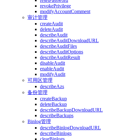
resetPassword
revokePrivilege
modifyAccountComment
审计管理
createAudit
deleteAudit
describeAudit
describeAuditDownloadURL
describeAuditFiles
describeAuditOptions
describeAuditResult
disableAudit
enableAudit
modifyAudit
可用区管理
describeAzs
备份管理
createBackup
deleteBackup
describeBackupDownloadURL
describeBackups
Binlog管理
describeBinlogDownloadURL
describeBinlogs
clearBinlogs