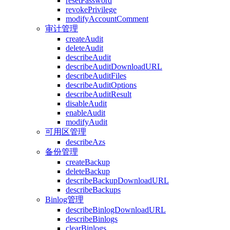
resetPassword
revokePrivilege
modifyAccountComment
审计管理
createAudit
deleteAudit
describeAudit
describeAuditDownloadURL
describeAuditFiles
describeAuditOptions
describeAuditResult
disableAudit
enableAudit
modifyAudit
可用区管理
describeAzs
备份管理
createBackup
deleteBackup
describeBackupDownloadURL
describeBackups
Binlog管理
describeBinlogDownloadURL
describeBinlogs
clearBinlogs