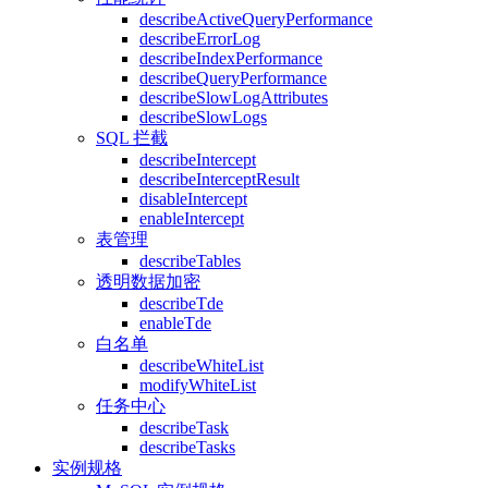
describeActiveQueryPerformance
describeErrorLog
describeIndexPerformance
describeQueryPerformance
describeSlowLogAttributes
describeSlowLogs
SQL 拦截
describeIntercept
describeInterceptResult
disableIntercept
enableIntercept
表管理
describeTables
透明数据加密
describeTde
enableTde
白名单
describeWhiteList
modifyWhiteList
任务中心
describeTask
describeTasks
实例规格