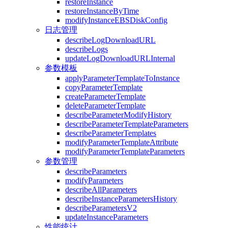
restoreInstance
restoreInstanceByTime
modifyInstanceEBSDiskConfig
日志管理
describeLogDownloadURL
describeLogs
updateLogDownloadURLInternal
参数模板
applyParameterTemplateToInstance
copyParameterTemplate
createParameterTemplate
deleteParameterTemplate
describeParameterModifyHistory
describeParameterTemplateParameters
describeParameterTemplates
modifyParameterTemplateAttribute
modifyParameterTemplateParameters
参数管理
describeParameters
modifyParameters
describeAllParameters
describeInstanceParametersHistory
describeParametersV2
updateInstanceParameters
性能统计