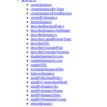
createInstance
createInstanceByTime
createInstanceFromBackup
createROInstance
deleteInstance
describeBackupPolicy
describeInstanceAttributes
describeInstances
describeLatestRestoreTime
describeSSL
describeUpgradePlan
describeUpgradeVersions
disableInternetAccess
enableInternetAccess
enableSSL
exchangeInstanceDns
failoverInstance
modifyBackupPolicy
modifyConnectionMode
modifyInstanceAz
modifyInstanceName
modifyInstanceSpec
modifyParameterGroup
rebootInstance