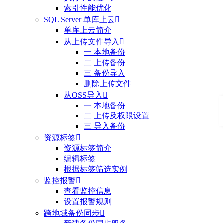
索引性能优化
SQL Server 单库上云

单库上云简介
从上传文件导入

一 本地备份
二 上传备份
三 备份导入
删除上传文件
从OSS导入

一 本地备份
二 上传及权限设置
三 导入备份
资源标签

资源标签简介
编辑标签
根据标签筛选实例
监控报警

查看监控信息
设置报警规则
跨地域备份同步
