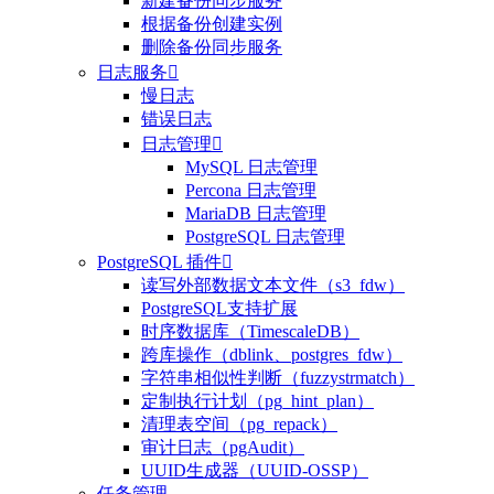
新建备份同步服务
根据备份创建实例
删除备份同步服务
日志服务

慢日志
错误日志
日志管理

MySQL 日志管理
Percona 日志管理
MariaDB 日志管理
PostgreSQL 日志管理
PostgreSQL 插件

读写外部数据文本文件（s3_fdw）
整体评价？
PostgreSQL支持扩展
时序数据库（TimescaleDB）
非常满意
跨库操作（dblink、postgres_fdw）
字符串相似性判断（fuzzystrmatch）
定制执行计划（pg_hint_plan）
清理表空间（pg_repack）
审计日志（pgAudit）
UUID生成器（UUID-OSSP）
任务管理