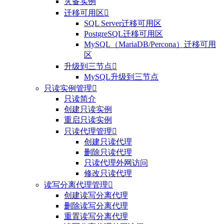
灾备实例
迁移可用区

SQL Server迁移可用区
PostgreSQL迁移可用区
MySQL（MariaDB/Percona）迁移可用
区
升级到三节点

MySQL升级到三节点
只读实例管理

只读简介
创建只读实例
重启只读实例
只读代理管理

创建只读代理
删除只读代理
只读代理外网访问
修改只读代理
读写分离代理管理

创建读写分离代理
删除读写分离代理
重置读写分离代理