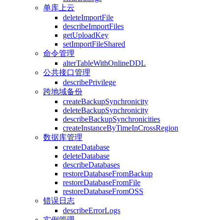
单库上云
deleteImportFile
describeImportFiles
getUploadKey
setImportFileShared
命令管理
alterTableWithOnlineDDL
公共接口管理
describePrivilege
跨地域备份
createBackupSynchronicity
deleteBackupSynchronicity
describeBackupSynchronicities
createInstanceByTimeInCrossRegion
数据库管理
createDatabase
deleteDatabase
describeDatabases
restoreDatabaseFromBackup
restoreDatabaseFromFile
restoreDatabaseFromOSS
错误日志
describeErrorLogs
实例管理