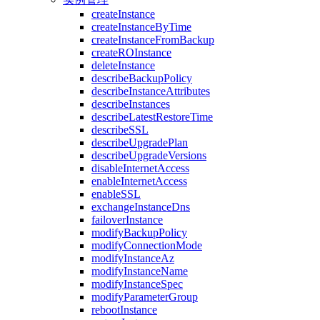
createInstance
createInstanceByTime
createInstanceFromBackup
createROInstance
deleteInstance
describeBackupPolicy
describeInstanceAttributes
describeInstances
describeLatestRestoreTime
describeSSL
describeUpgradePlan
describeUpgradeVersions
disableInternetAccess
enableInternetAccess
enableSSL
exchangeInstanceDns
failoverInstance
modifyBackupPolicy
modifyConnectionMode
modifyInstanceAz
modifyInstanceName
modifyInstanceSpec
modifyParameterGroup
rebootInstance