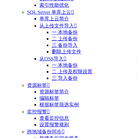
索引性能优化
SQL Server 单库上云

单库上云简介
从上传文件导入

一 本地备份
二 上传备份
三 备份导入
删除上传文件
从OSS导入

一 本地备份
二 上传及权限设置
三 导入备份
资源标签

资源标签简介
编辑标签
根据标签筛选实例
监控报警

查看监控信息
设置报警规则
跨地域备份同步
