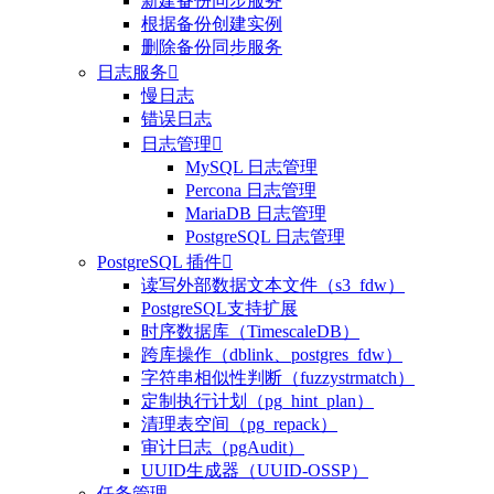
新建备份同步服务
根据备份创建实例
删除备份同步服务
日志服务

慢日志
错误日志
日志管理

MySQL 日志管理
Percona 日志管理
MariaDB 日志管理
PostgreSQL 日志管理
PostgreSQL 插件

读写外部数据文本文件（s3_fdw）
整体评价？
PostgreSQL支持扩展
时序数据库（TimescaleDB）
非常满意
跨库操作（dblink、postgres_fdw）
字符串相似性判断（fuzzystrmatch）
定制执行计划（pg_hint_plan）
清理表空间（pg_repack）
审计日志（pgAudit）
UUID生成器（UUID-OSSP）
任务管理