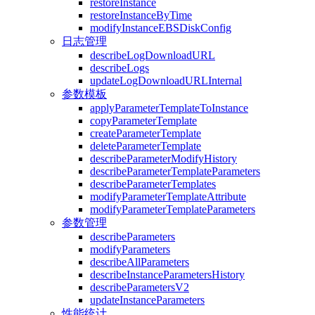
restoreInstance
restoreInstanceByTime
modifyInstanceEBSDiskConfig
日志管理
describeLogDownloadURL
describeLogs
updateLogDownloadURLInternal
参数模板
applyParameterTemplateToInstance
copyParameterTemplate
createParameterTemplate
deleteParameterTemplate
describeParameterModifyHistory
describeParameterTemplateParameters
describeParameterTemplates
modifyParameterTemplateAttribute
modifyParameterTemplateParameters
参数管理
describeParameters
modifyParameters
describeAllParameters
describeInstanceParametersHistory
describeParametersV2
updateInstanceParameters
性能统计