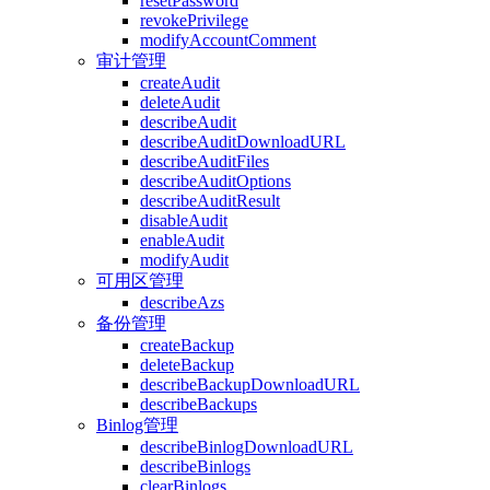
resetPassword
revokePrivilege
modifyAccountComment
审计管理
createAudit
deleteAudit
describeAudit
describeAuditDownloadURL
describeAuditFiles
describeAuditOptions
describeAuditResult
disableAudit
enableAudit
modifyAudit
可用区管理
describeAzs
备份管理
createBackup
deleteBackup
describeBackupDownloadURL
describeBackups
Binlog管理
describeBinlogDownloadURL
describeBinlogs
clearBinlogs