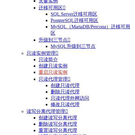
灾备实例
迁移可用区

SQL Server迁移可用区
PostgreSQL迁移可用区
MySQL（MariaDB/Percona）迁移可用
区
升级到三节点

MySQL升级到三节点
只读实例管理

只读简介
创建只读实例
重启只读实例
只读代理管理

创建只读代理
删除只读代理
只读代理外网访问
修改只读代理
读写分离代理管理

创建读写分离代理
删除读写分离代理
重置读写分离代理