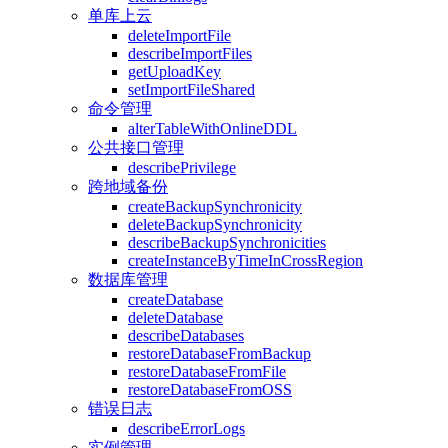
单库上云
deleteImportFile
describeImportFiles
getUploadKey
setImportFileShared
命令管理
alterTableWithOnlineDDL
公共接口管理
describePrivilege
跨地域备份
createBackupSynchronicity
deleteBackupSynchronicity
describeBackupSynchronicities
createInstanceByTimeInCrossRegion
数据库管理
createDatabase
deleteDatabase
describeDatabases
restoreDatabaseFromBackup
restoreDatabaseFromFile
restoreDatabaseFromOSS
错误日志
describeErrorLogs
实例管理