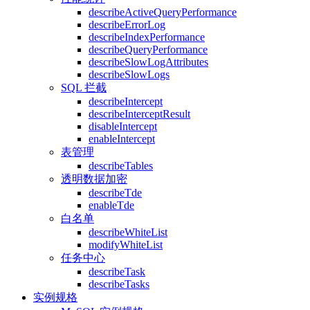
describeActiveQueryPerformance
describeErrorLog
describeIndexPerformance
describeQueryPerformance
describeSlowLogAttributes
describeSlowLogs
SQL 拦截
describeIntercept
describeInterceptResult
disableIntercept
enableIntercept
表管理
describeTables
透明数据加密
describeTde
enableTde
白名单
describeWhiteList
modifyWhiteList
任务中心
describeTask
describeTasks
实例规格