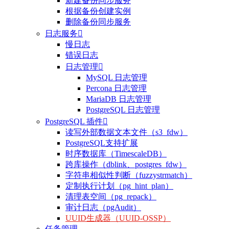
新建备份同步服务
根据备份创建实例
删除备份同步服务
日志服务

慢日志
错误日志
日志管理

MySQL 日志管理
Percona 日志管理
MariaDB 日志管理
PostgreSQL 日志管理
PostgreSQL 插件

读写外部数据文本文件（s3_fdw）
整体评价？
PostgreSQL支持扩展
时序数据库（TimescaleDB）
非常满意
跨库操作（dblink、postgres_fdw）
字符串相似性判断（fuzzystrmatch）
定制执行计划（pg_hint_plan）
清理表空间（pg_repack）
审计日志（pgAudit）
UUID生成器（UUID-OSSP）
任务管理