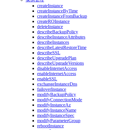
createInstance
createInstanceByTime
createInstanceFromBackup
createROInstance
deleteInstance
describeBackupPolicy
describeInstanceAttributes
describeInstances
describeLatestRestoreTime
describeSSL
describeUpgradePlan
describeUpgradeVersions
disableInternetAccess
enableInternetAccess
enableSSL
exchangeInstanceDns
failoverInstance
modifyBackupPolicy
modifyConnectionMode
modifyInstanceAz
modifyInstanceName
modifyInstanceSpec
modifyParameterGroup
rebootInstance