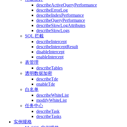
describeActiveQueryPerformance
describeErrorLog
describeIndexPerformance
describeQueryPerformance
describeSlowLogAttributes
describeSlowLogs
SQL 拦截
describeIntercept
describeInterceptResult
disableIntercept
enableIntercept
表管理
describeTables
透明数据加密
describeTde
enableTde
白名单
describeWhiteList
modifyWhiteList
任务中心
describeTask
describeTasks
实例规格