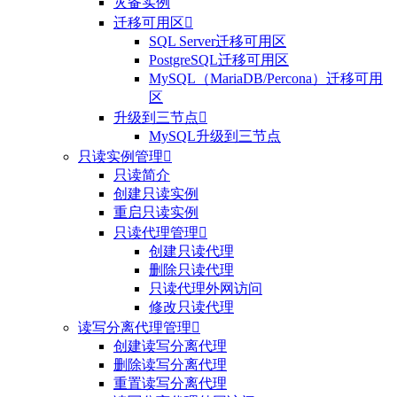
灾备实例
迁移可用区

SQL Server迁移可用区
PostgreSQL迁移可用区
MySQL（MariaDB/Percona）迁移可用
区
升级到三节点

MySQL升级到三节点
只读实例管理

只读简介
创建只读实例
重启只读实例
只读代理管理

创建只读代理
删除只读代理
只读代理外网访问
修改只读代理
读写分离代理管理

创建读写分离代理
删除读写分离代理
重置读写分离代理