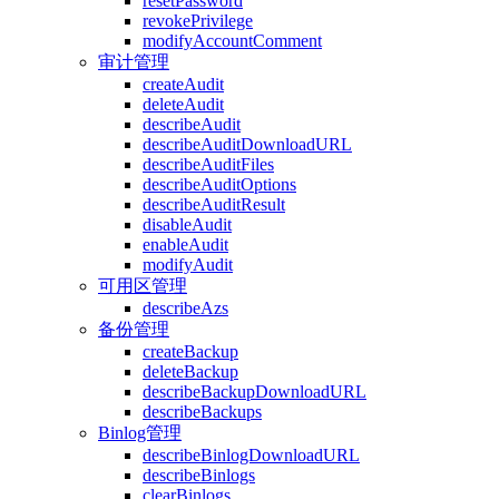
resetPassword
revokePrivilege
modifyAccountComment
审计管理
createAudit
deleteAudit
describeAudit
describeAuditDownloadURL
describeAuditFiles
describeAuditOptions
describeAuditResult
disableAudit
enableAudit
modifyAudit
可用区管理
describeAzs
备份管理
createBackup
deleteBackup
describeBackupDownloadURL
describeBackups
Binlog管理
describeBinlogDownloadURL
describeBinlogs
clearBinlogs