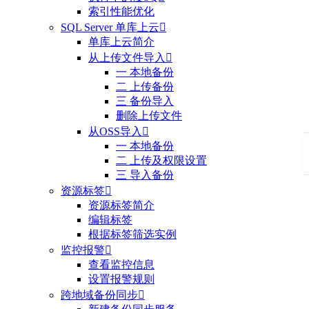
索引性能优化
SQL Server 单库上云

单库上云简介
从上传文件导入

一 本地备份
二 上传备份
三 备份导入
删除上传文件
从OSS导入

一 本地备份
二 上传及权限设置
三 导入备份
资源标签

资源标签简介
编辑标签
根据标签筛选实例
监控报警

查看监控信息
设置报警规则
跨地域备份同步
