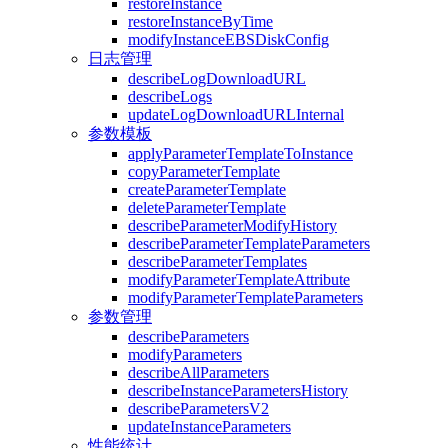
restoreInstance
restoreInstanceByTime
modifyInstanceEBSDiskConfig
日志管理
describeLogDownloadURL
describeLogs
updateLogDownloadURLInternal
参数模板
applyParameterTemplateToInstance
copyParameterTemplate
createParameterTemplate
deleteParameterTemplate
describeParameterModifyHistory
describeParameterTemplateParameters
describeParameterTemplates
modifyParameterTemplateAttribute
modifyParameterTemplateParameters
参数管理
describeParameters
modifyParameters
describeAllParameters
describeInstanceParametersHistory
describeParametersV2
updateInstanceParameters
性能统计