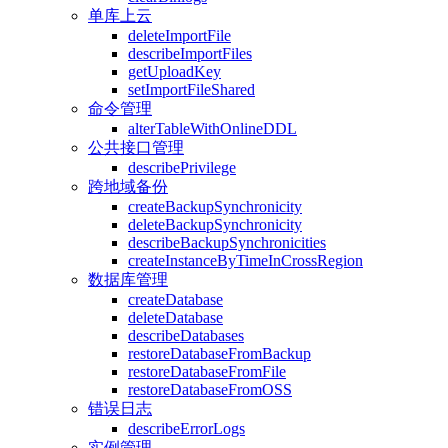
单库上云
deleteImportFile
describeImportFiles
getUploadKey
setImportFileShared
命令管理
alterTableWithOnlineDDL
公共接口管理
describePrivilege
跨地域备份
createBackupSynchronicity
deleteBackupSynchronicity
describeBackupSynchronicities
createInstanceByTimeInCrossRegion
数据库管理
createDatabase
deleteDatabase
describeDatabases
restoreDatabaseFromBackup
restoreDatabaseFromFile
restoreDatabaseFromOSS
错误日志
describeErrorLogs
实例管理