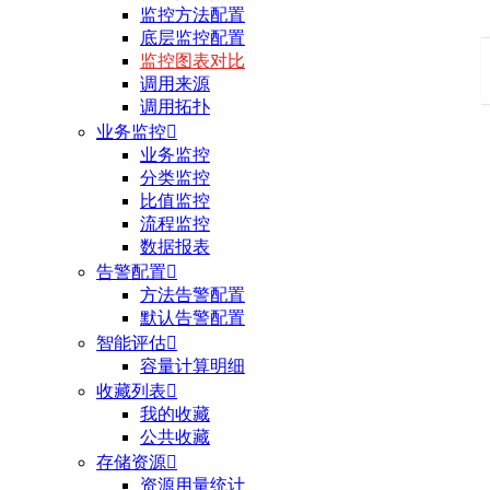
监控方法配置
底层监控配置
监控图表对比
调用来源
调用拓扑
业务监控

业务监控
分类监控
比值监控
流程监控
数据报表
告警配置

方法告警配置
默认告警配置
智能评估

容量计算明细
收藏列表

我的收藏
公共收藏
存储资源

资源用量统计