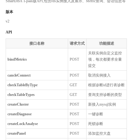
SmartDBA T-paas版API,包含rds实例接入及展示、Metric查询、会话信息等
版本
v2
API
接口名称
请求方式
功能描述
关联实例自定义监控
bindMetrics
POST
项，每次都要求全量
提交
cancleConnect
POST
取消实例接入
checkTableByType
GET
根据诊断id进行表诊断
checkTableTypes
GET
查询支持诊断的类型
createCluster
POST
新接入mysql实例
createDiagnose
POST
一键诊断
createLockAnalyse
POST
死锁诊断
createPanel
POST
添加监控大盘