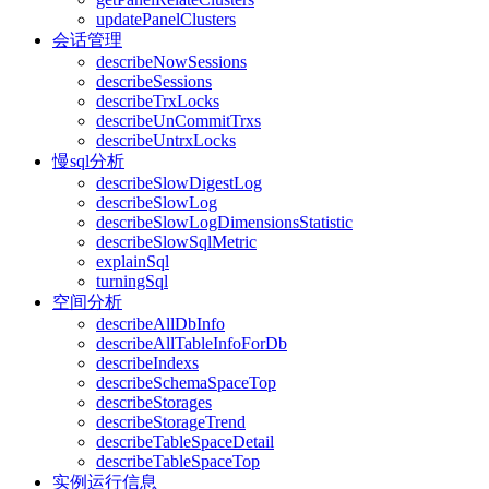
updatePanelClusters
会话管理
describeNowSessions
describeSessions
describeTrxLocks
describeUnCommitTrxs
describeUntrxLocks
慢sql分析
describeSlowDigestLog
describeSlowLog
describeSlowLogDimensionsStatistic
describeSlowSqlMetric
explainSql
turningSql
空间分析
describeAllDbInfo
describeAllTableInfoForDb
describeIndexs
describeSchemaSpaceTop
describeStorages
describeStorageTrend
describeTableSpaceDetail
describeTableSpaceTop
实例运行信息