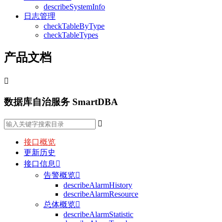
describeSystemInfo
日志管理
checkTableByType
checkTableTypes
产品文档

数据库自治服务 SmartDBA

接口概览
更新历史
接口信息

告警概览

describeAlarmHistory
describeAlarmResource
总体概览

describeAlarmStatistic