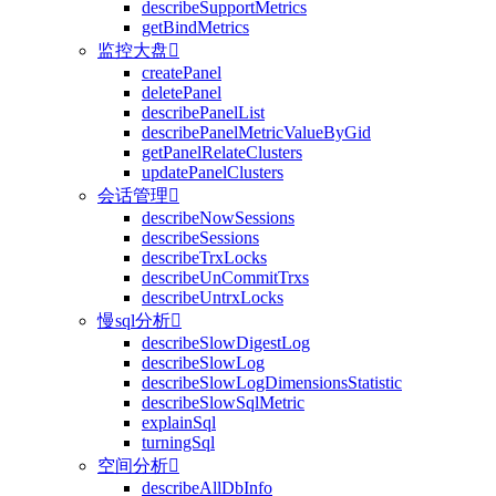
describeSupportMetrics
getBindMetrics
监控大盘

createPanel
deletePanel
describePanelList
describePanelMetricValueByGid
getPanelRelateClusters
updatePanelClusters
会话管理

describeNowSessions
describeSessions
describeTrxLocks
describeUnCommitTrxs
describeUntrxLocks
慢sql分析

describeSlowDigestLog
describeSlowLog
describeSlowLogDimensionsStatistic
describeSlowSqlMetric
explainSql
turningSql
空间分析

describeAllDbInfo