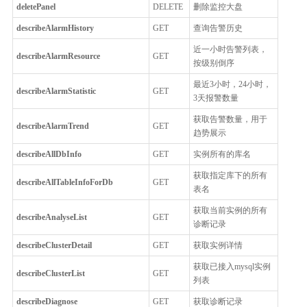
deletePanel
DELETE
删除监控大盘
describeAlarmHistory
GET
查询告警历史
近一小时告警列表，
describeAlarmResource
GET
按级别倒序
最近3小时，24小时，
describeAlarmStatistic
GET
3天报警数量
获取告警数量，用于
describeAlarmTrend
GET
趋势展示
describeAllDbInfo
GET
实例所有的库名
获取指定库下的所有
describeAllTableInfoForDb
GET
表名
获取当前实例的所有
describeAnalyseList
GET
诊断记录
describeClusterDetail
GET
获取实例详情
获取已接入mysql实例
describeClusterList
GET
列表
describeDiagnose
GET
获取诊断记录