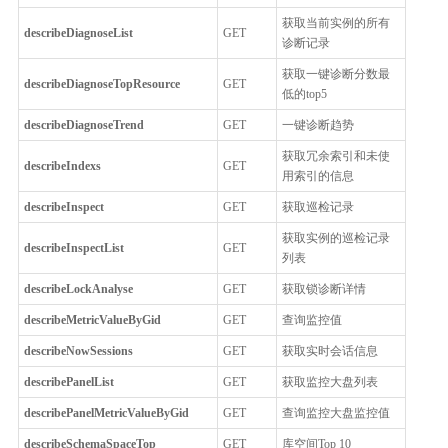
获取当前实例的所有
describeDiagnoseList
GET
诊断记录
获取一键诊断分数最
describeDiagnoseTopResource
GET
低的top5
describeDiagnoseTrend
GET
一键诊断趋势
获取冗余索引和未使
describeIndexs
GET
用索引的信息
describeInspect
GET
获取巡检记录
获取实例的巡检记录
describeInspectList
GET
列表
describeLockAnalyse
GET
获取锁诊断详情
describeMetricValueByGid
GET
查询监控值
describeNowSessions
GET
获取实时会话信息
describePanelList
GET
获取监控大盘列表
describePanelMetricValueByGid
GET
查询监控大盘监控值
describeSchemaSpaceTop
GET
库空间Top 10