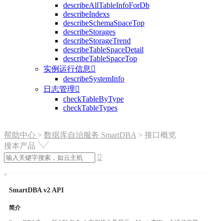
describeAllTableInfoForDb
describeIndexs
describeSchemaSpaceTop
describeStorages
describeStorageTrend
describeTableSpaceDetail
describeTableSpaceTop
实例运行信息

describeSystemInfo
日志管理

checkTableByType
checkTableTypes
帮助中心
>
数据库自治服务 SmartDBA
>
接口概览
搜本产品

SmartDBA v2 API
简介