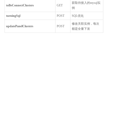
获取待接入的mysql实
toBeConnectClusters
GET
例
turningSql
POST
SQL优化
修改关联实例，每次
updatePanelClusters
POST
都是全量下发
整体评价？