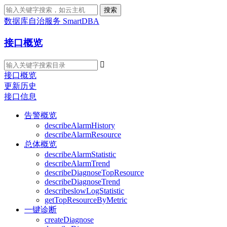
搜索
数据库自治服务 SmartDBA
接口概览

接口概览
更新历史
接口信息
告警概览
describeAlarmHistory
describeAlarmResource
总体概览
describeAlarmStatistic
describeAlarmTrend
describeDiagnoseTopResource
describeDiagnoseTrend
describeslowLogStatistic
getTopResourceByMetric
一键诊断
createDiagnose