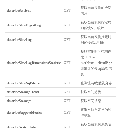
获取当前实例的会话
describeSessions
GET
信息
获取当前实例指定时
describeSlowDigestLog
GET
间的慢SQL统计
获取当前实例指定时
describeSlowLog
GET
间的慢SQL明细
获取实例时间范围内
按 dbName、
describeSlowLogDimensionsStatistic
GET
userName、clientIP 分
组统计的慢sql条数信
息
describeSlowSqlMetric
GET
查询慢sql次数及分布
describeStorageTrend
GET
获取空间趋势
describeStorages
GET
获取空间信息
查询支持自定义的监
describeSupportMetrics
GET
控指标
获取当前实例系统信
describeSystemInfo
GET