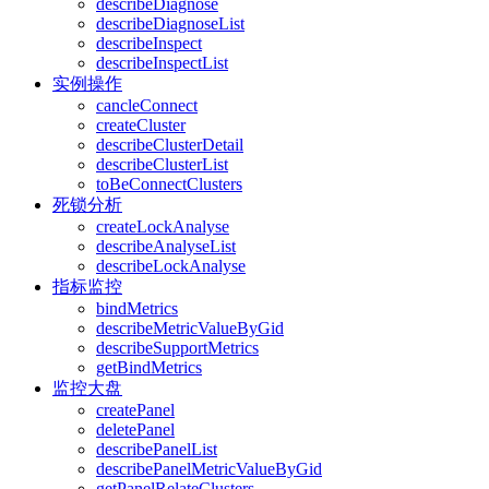
describeDiagnose
describeDiagnoseList
describeInspect
describeInspectList
实例操作
cancleConnect
createCluster
describeClusterDetail
describeClusterList
toBeConnectClusters
死锁分析
createLockAnalyse
describeAnalyseList
describeLockAnalyse
指标监控
bindMetrics
describeMetricValueByGid
describeSupportMetrics
getBindMetrics
监控大盘
createPanel
deletePanel
describePanelList
describePanelMetricValueByGid
getPanelRelateClusters