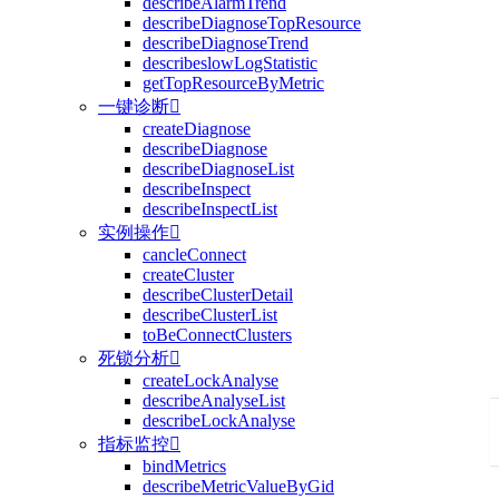
describeAlarmTrend
describeDiagnoseTopResource
describeDiagnoseTrend
describeslowLogStatistic
getTopResourceByMetric
一键诊断

createDiagnose
describeDiagnose
describeDiagnoseList
describeInspect
describeInspectList
实例操作

cancleConnect
createCluster
describeClusterDetail
describeClusterList
toBeConnectClusters
死锁分析

createLockAnalyse
describeAnalyseList
describeLockAnalyse
指标监控

bindMetrics
describeMetricValueByGid