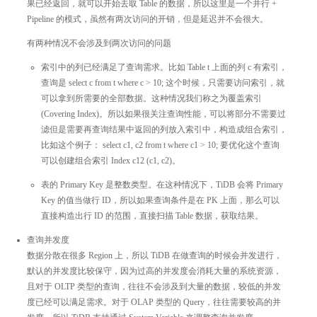
果已经返回，就可以开始去取 Table 的数据，所以这里是一个并行 +
Pipeline 的模式，虽然有两次访问的开销，但是延迟并不会很大。
有两种情况不会涉及到两次访问的问题
索引中的列已经满足了查询需求。比如 Table t 上面的列 c 有索引，
查询是 select c from t where c > 10; 这个时候，只需要访问索引，就
可以拿到所需要的全部数据。这种情况我们称之为覆盖索引
(Covering Index)。所以如果很关注查询性能，可以将部分不需要过
滤但是需要再查询结果中返回的列放入索引中，构造成组合索引，
比如这个例子： select c1, c2 from t where c1 > 10; 要优化这个查询
可以创建组合索引 Index c12 (c1, c2)。
表的 Primary Key 是整数类型。在这种情况下，TiDB 会将 Primary
Key 的值当做行 ID，所以如果查询条件是在 PK 上面，那么可以
直接构造出行 ID 的范围，直接扫描 Table 数据，获取结果。
查询并发度
数据分散在很多 Region 上，所以 TiDB 在做查询的时候会并发进行，
默认的并发度比较保守，因为过高的并发度会消耗大量的系统资源，
且对于 OLTP 类型的查询，往往不会涉及到大量的数据，较低的并发
度已经可以满足需求。对于 OLAP 类型的 Query，往往需要较高的并