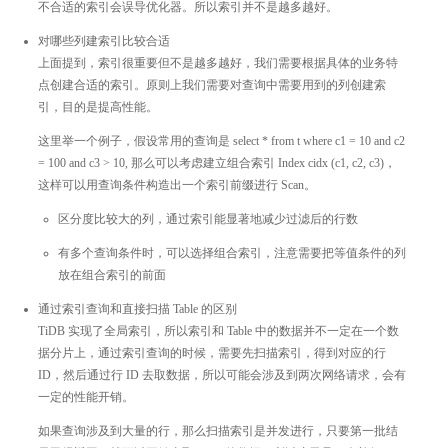
不合适的索引会误导优化器。所以索引并不是越多越好。
对哪些列建索引比较合适
上面提到，索引很重要但不是越多越好，我们需要根据具体的业务特
点创建合适的索引。原则上我们需要对查询中需要用到的列创建索
引，目的是提高性能。
这里举一个例子，假设常用的查询是 select * from t where c1 = 10 and c2
= 100 and c3 > 10, 那么可以考虑建立组合索引 Index cidx (c1, c2, c3)，
这样可以用查询条件构造出一个索引前缀进行 Scan。
区分度比较大的列，通过索引能显著地减少过滤后的行数
有多个查询条件时，可以选择组合索引，注意需要把等值条件的列
放在组合索引的前面
通过索引查询和直接扫描 Table 的区别
TiDB 实现了全局索引，所以索引和 Table 中的数据并不一定在一个数
据分片上，通过索引查询的时候，需要先扫描索引，得到对应的行
ID，然后通过行 ID 去取数据，所以可能会涉及到两次网络请求，会有
一定的性能开销。
如果查询涉及到大量的行，那么扫描索引是并发进行，只要第一批结