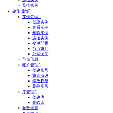
监控实例
操作指南

实例管理

创建实例
查看实例
删除实例
连接实例
变更配置
节点重启
外网访问
节点信息
账户管理

创建账号
重置密码
修改权限
删除账号
库管理

创建库
删除库
参数设置