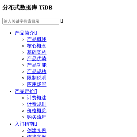
分布式数据库 TiDB

产品简介

产品概述
核心概念
基础架构
产品优势
产品功能
产品规格
限制说明
应用场景
产品定价

计费概述
计费规则
价格概览
购买流程
入门指南

创建实例
连接实例