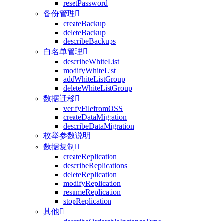
resetPassword
备份管理

createBackup
deleteBackup
describeBackups
白名单管理

describeWhiteList
modifyWhiteList
addWhiteListGroup
deleteWhiteListGroup
数据迁移

verifyFilefromOSS
createDataMigration
describeDataMigration
枚举参数说明
数据复制

createReplication
describeReplications
deleteReplication
modifyReplication
resumeReplication
stopReplication
其他
