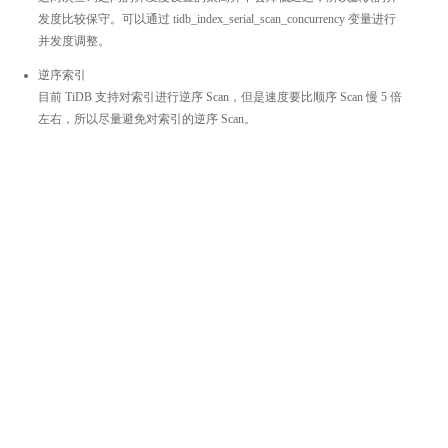
发度比较保守。可以通过 tidb_index_serial_scan_concurrency 变量进行
并发度调整。
逆序索引
目前 TiDB 支持对索引进行逆序 Scan，但是速度要比顺序 Scan 慢 5 倍
左右，所以尽量避免对索引的逆序 Scan。
整体评价？