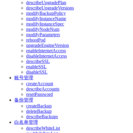
describeUpgradePlan
describeUpgradeVersions
modifyBackupPolicy
modifyInstanceName
modifyInstanceSpec
modifyNodeNum
modifyParameters
rebootPod
upgradeEngineVersion
enableInternetAccess
disableInternetAccess
describeSSL
enableSSL
disableSSL
账号管理
createAccount
describeAccounts
resetPassword
备份管理
createBackup
deleteBackup
describeBackups
白名单管理
describeWhiteList