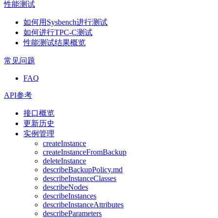
性能测试
如何用Sysbench进行测试
如何进行TPC-C测试
性能测试结果概览
常见问题
FAQ
API参考
接口概览
更新历史
实例管理
createInstance
createInstanceFromBackup
deleteInstance
describeBackupPolicy.md
describeInstanceClasses
describeNodes
describeInstances
describeInstanceAttributes
describeParameters