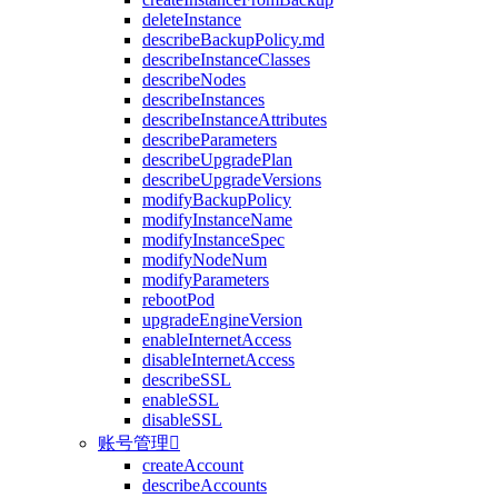
deleteInstance
describeBackupPolicy.md
describeInstanceClasses
describeNodes
describeInstances
describeInstanceAttributes
describeParameters
describeUpgradePlan
describeUpgradeVersions
modifyBackupPolicy
modifyInstanceName
modifyInstanceSpec
modifyNodeNum
modifyParameters
rebootPod
upgradeEngineVersion
enableInternetAccess
disableInternetAccess
describeSSL
enableSSL
disableSSL
账号管理

createAccount
describeAccounts