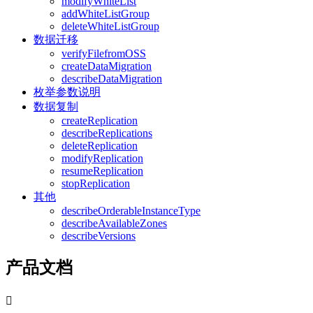
modifyWhiteList
addWhiteListGroup
deleteWhiteListGroup
数据迁移
verifyFilefromOSS
createDataMigration
describeDataMigration
枚举参数说明
数据复制
createReplication
describeReplications
deleteReplication
modifyReplication
resumeReplication
stopReplication
其他
describeOrderableInstanceType
describeAvailableZones
describeVersions
产品文档
