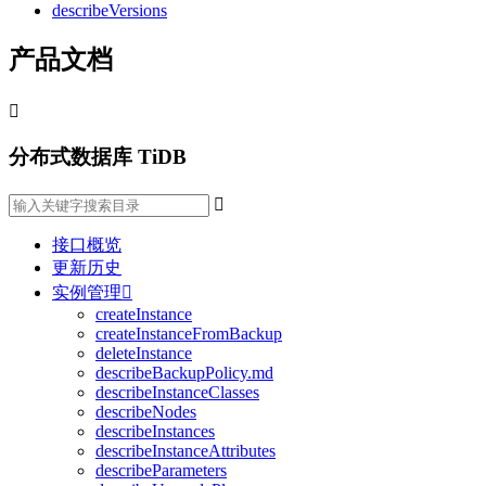
describeVersions
产品文档

分布式数据库 TiDB

接口概览
更新历史
实例管理

createInstance
createInstanceFromBackup
deleteInstance
describeBackupPolicy.md
describeInstanceClasses
describeNodes
describeInstances
describeInstanceAttributes
describeParameters