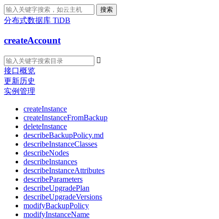
搜索
分布式数据库 TiDB
createAccount

接口概览
更新历史
实例管理
createInstance
createInstanceFromBackup
deleteInstance
describeBackupPolicy.md
describeInstanceClasses
describeNodes
describeInstances
describeInstanceAttributes
describeParameters
describeUpgradePlan
describeUpgradeVersions
modifyBackupPolicy
modifyInstanceName