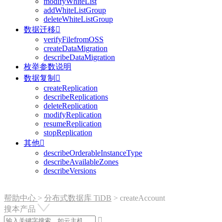
modifyWhiteList
addWhiteListGroup
deleteWhiteListGroup
数据迁移

verifyFilefromOSS
createDataMigration
describeDataMigration
枚举参数说明
数据复制

createReplication
describeReplications
deleteReplication
modifyReplication
resumeReplication
stopReplication
其他

describeOrderableInstanceType
describeAvailableZones
describeVersions
帮助中心
>
分布式数据库 TiDB
>
createAccount
搜本产品
