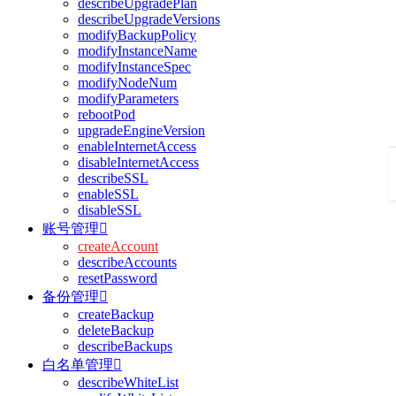
describeUpgradePlan
describeUpgradeVersions
modifyBackupPolicy
modifyInstanceName
modifyInstanceSpec
modifyNodeNum
modifyParameters
rebootPod
upgradeEngineVersion
enableInternetAccess
disableInternetAccess
describeSSL
enableSSL
disableSSL
账号管理

createAccount
describeAccounts
resetPassword
备份管理

createBackup
deleteBackup
describeBackups
白名单管理

describeWhiteList