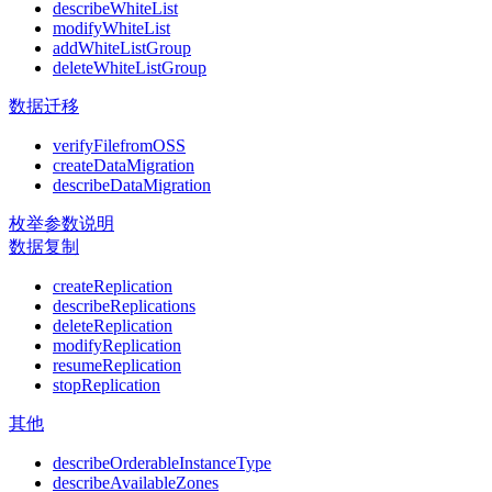
describeWhiteList
modifyWhiteList
addWhiteListGroup
deleteWhiteListGroup
数据迁移
verifyFilefromOSS
createDataMigration
describeDataMigration
枚举参数说明
数据复制
createReplication
describeReplications
deleteReplication
modifyReplication
resumeReplication
stopReplication
其他
describeOrderableInstanceType
describeAvailableZones