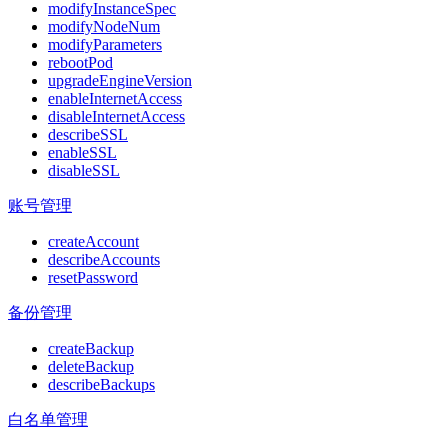
modifyInstanceSpec
modifyNodeNum
modifyParameters
rebootPod
upgradeEngineVersion
enableInternetAccess
disableInternetAccess
describeSSL
enableSSL
disableSSL
账号管理
createAccount
describeAccounts
resetPassword
备份管理
createBackup
deleteBackup
describeBackups
白名单管理