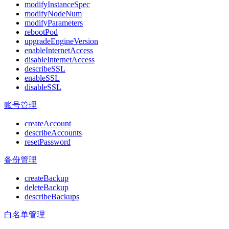
modifyInstanceSpec
modifyNodeNum
modifyParameters
rebootPod
upgradeEngineVersion
enableInternetAccess
disableInternetAccess
describeSSL
enableSSL
disableSSL
账号管理
createAccount
describeAccounts
resetPassword
备份管理
createBackup
deleteBackup
describeBackups
白名单管理