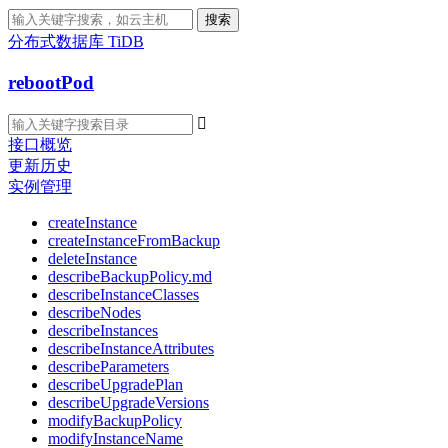
搜索
分布式数据库 TiDB
rebootPod

接口概览
更新历史
实例管理
createInstance
createInstanceFromBackup
deleteInstance
describeBackupPolicy.md
describeInstanceClasses
describeNodes
describeInstances
describeInstanceAttributes
describeParameters
describeUpgradePlan
describeUpgradeVersions
modifyBackupPolicy
modifyInstanceName