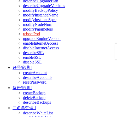
describeUpgradePlan
describeUpgradeVersions
modifyBackupPolicy
modifyInstanceName
modifyInstanceSpec
modifyNodeNum
modifyParameters
rebootPod
upgradeEngineVersion
enableInternetAccess
disableInternetAccess
describeSSL
enableSSL
disableSSL
账号管理

createAccount
describeAccounts
resetPassword
备份管理

createBackup
deleteBackup
describeBackups
白名单管理

describeWhiteList