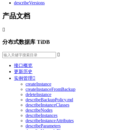
describeVersions
产品文档

分布式数据库 TiDB

接口概览
更新历史
实例管理

createInstance
createInstanceFromBackup
deleteInstance
describeBackupPolicy.md
describeInstanceClasses
describeNodes
describeInstances
describeInstanceAttributes
describeParameters