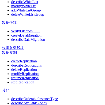
describeWhiteList
modifyWhiteList
addWhiteListGroup
deleteWhiteListGroup
数据迁移
verifyFilefromOSS
createDataMigration
describeDataMigration
枚举参数说明
数据复制
createReplication
describeReplications
deleteReplication
modifyReplication
resumeReplication
stopReplication
其他
describeOrderableInstanceType
describeAvailableZones