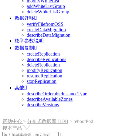
modifyWhiteList
addWhiteListGroup
deleteWhiteListGroup
数据迁移

verifyFilefromOSS
createDataMigration
describeDataMigration
枚举参数说明
数据复制

createReplication
describeReplications
deleteReplication
modifyReplication
resumeReplication
stopReplication
其他

describeOrderableInstanceType
describeAvailableZones
describeVersions
帮助中心
>
分布式数据库 TiDB
>
rebootPod
搜本产品
