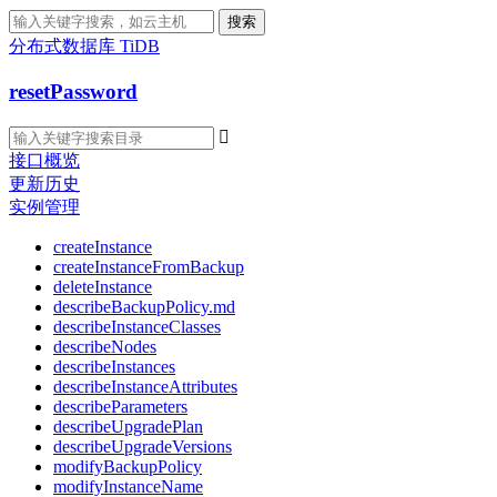
搜索
分布式数据库 TiDB
resetPassword

接口概览
更新历史
实例管理
createInstance
createInstanceFromBackup
deleteInstance
describeBackupPolicy.md
describeInstanceClasses
describeNodes
describeInstances
describeInstanceAttributes
describeParameters
describeUpgradePlan
describeUpgradeVersions
modifyBackupPolicy
modifyInstanceName