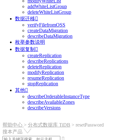
modifyWhiteList
addWhiteListGroup
deleteWhiteListGroup
数据迁移

verifyFilefromOSS
createDataMigration
describeDataMigration
枚举参数说明
数据复制

createReplication
describeReplications
deleteReplication
modifyReplication
resumeReplication
stopReplication
其他

describeOrderableInstanceType
describeAvailableZones
describeVersions
帮助中心
>
分布式数据库 TiDB
>
resetPassword
搜本产品
