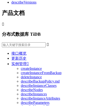
describeVersions
产品文档

分布式数据库 TiDB

接口概览
更新历史
实例管理

createInstance
createInstanceFromBackup
deleteInstance
describeBackupPolicy.md
describeInstanceClasses
describeNodes
describeInstances
describeInstanceAttributes
describeParameters