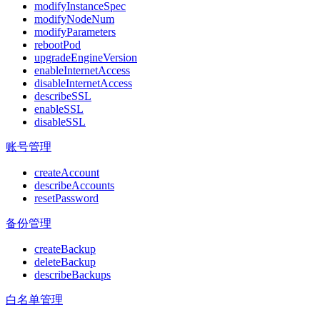
modifyInstanceSpec
modifyNodeNum
modifyParameters
rebootPod
upgradeEngineVersion
enableInternetAccess
disableInternetAccess
describeSSL
enableSSL
disableSSL
账号管理
createAccount
describeAccounts
resetPassword
备份管理
createBackup
deleteBackup
describeBackups
白名单管理