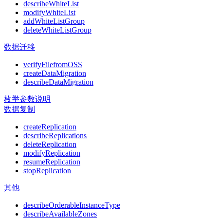
describeWhiteList
modifyWhiteList
addWhiteListGroup
deleteWhiteListGroup
数据迁移
verifyFilefromOSS
createDataMigration
describeDataMigration
枚举参数说明
数据复制
createReplication
describeReplications
deleteReplication
modifyReplication
resumeReplication
stopReplication
其他
describeOrderableInstanceType
describeAvailableZones