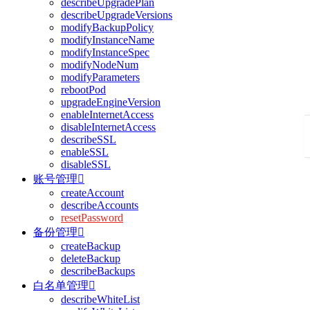
describeUpgradePlan
describeUpgradeVersions
modifyBackupPolicy
modifyInstanceName
modifyInstanceSpec
modifyNodeNum
modifyParameters
rebootPod
upgradeEngineVersion
enableInternetAccess
disableInternetAccess
describeSSL
enableSSL
disableSSL
账号管理

createAccount
describeAccounts
resetPassword
备份管理

createBackup
deleteBackup
describeBackups
白名单管理

describeWhiteList