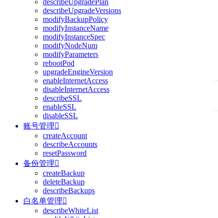
describeUpgradePlan
describeUpgradeVersions
modifyBackupPolicy
modifyInstanceName
modifyInstanceSpec
modifyNodeNum
modifyParameters
rebootPod
upgradeEngineVersion
enableInternetAccess
disableInternetAccess
describeSSL
enableSSL
disableSSL
账号管理

createAccount
describeAccounts
resetPassword
备份管理

createBackup
deleteBackup
describeBackups
白名单管理

describeWhiteList