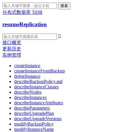
搜索
分布式数据库 TiDB
resumeReplication

接口概览
更新历史
实例管理
createInstance
createInstanceFromBackup
deleteInstance
describeBackupPolicy.md
describeInstanceClasses
describeNodes
describeInstances
describeInstanceAttributes
describeParameters
describeUpgradePlan
describeUpgradeVersions
modifyBackupPolicy
modifyInstanceName