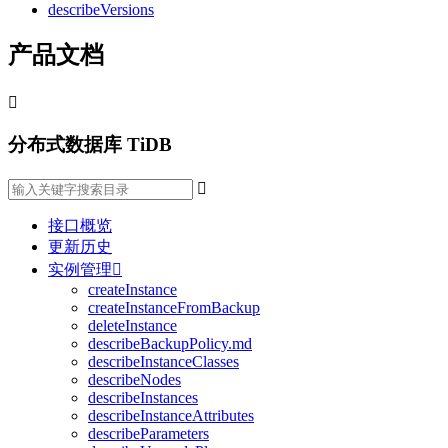
describeVersions
产品文档

分布式数据库 TiDB

接口概览
更新历史
实例管理

createInstance
createInstanceFromBackup
deleteInstance
describeBackupPolicy.md
describeInstanceClasses
describeNodes
describeInstances
describeInstanceAttributes
describeParameters