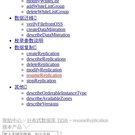
modifyWhiteList
addWhiteListGroup
deleteWhiteListGroup
数据迁移

verifyFilefromOSS
createDataMigration
describeDataMigration
枚举参数说明
数据复制

createReplication
describeReplications
deleteReplication
modifyReplication
resumeReplication
stopReplication
其他

describeOrderableInstanceType
describeAvailableZones
describeVersions
帮助中心
>
分布式数据库 TiDB
>
resumeReplication
搜本产品
