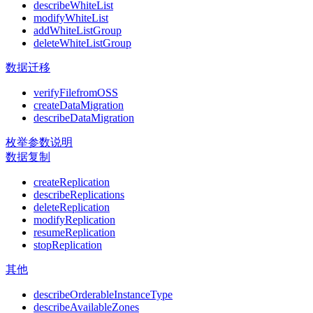
describeWhiteList
modifyWhiteList
addWhiteListGroup
deleteWhiteListGroup
数据迁移
verifyFilefromOSS
createDataMigration
describeDataMigration
枚举参数说明
数据复制
createReplication
describeReplications
deleteReplication
modifyReplication
resumeReplication
stopReplication
其他
describeOrderableInstanceType
describeAvailableZones