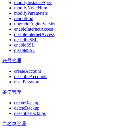
modifyInstanceSpec
modifyNodeNum
modifyParameters
rebootPod
upgradeEngineVersion
enableInternetAccess
disableInternetAccess
describeSSL
enableSSL
disableSSL
账号管理
createAccount
describeAccounts
resetPassword
备份管理
createBackup
deleteBackup
describeBackups
白名单管理