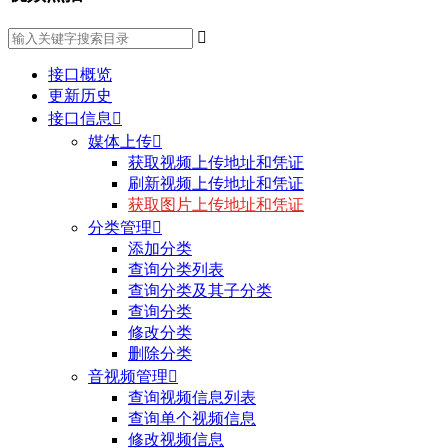

接口概览
更新历史
接口信息

媒体上传

获取视频上传地址和凭证
刷新视频上传地址和凭证
获取图片上传地址和凭证
分类管理

添加分类
查询分类列表
查询分类及其子分类
查询分类
修改分类
删除分类
音视频管理

查询视频信息列表
查询单个视频信息
修改视频信息