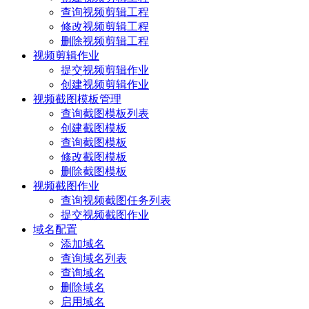
查询视频剪辑工程
修改视频剪辑工程
删除视频剪辑工程
视频剪辑作业
提交视频剪辑作业
创建视频剪辑作业
视频截图模板管理
查询截图模板列表
创建截图模板
查询截图模板
修改截图模板
删除截图模板
视频截图作业
查询视频截图任务列表
提交视频截图作业
域名配置
添加域名
查询域名列表
查询域名
删除域名
启用域名