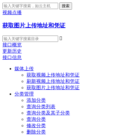
搜索
视频点播
获取图片上传地址和凭证

接口概览
更新历史
接口信息
媒体上传
获取视频上传地址和凭证
刷新视频上传地址和凭证
获取图片上传地址和凭证
分类管理
添加分类
查询分类列表
查询分类及其子分类
查询分类
修改分类
删除分类