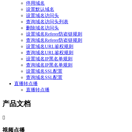
停用域名
设置默认域名
设置域名访问头
查询域名访问头列表
删除域名访问头
设置域名Referer防盗链规则
查询域名Referer防盗链规则
设置域名URL鉴权规则
查询域名URL鉴权规则
设置域名IP黑名单规则
查询域名IP黑名单规则
设置域名SSL配置
查询域名SSL配置
直播转点播
直播转点播
产品文档

视频点播