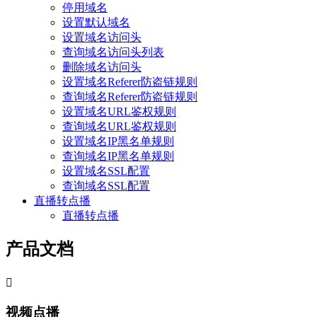
停用域名
设置默认域名
设置域名访问头
查询域名访问头列表
删除域名访问头
设置域名Referer防盗链规则
查询域名Referer防盗链规则
设置域名URL鉴权规则
查询域名URL鉴权规则
设置域名IP黑名单规则
查询域名IP黑名单规则
设置域名SSL配置
查询域名SSL配置
直播转点播
直播转点播
产品文档

视频点播