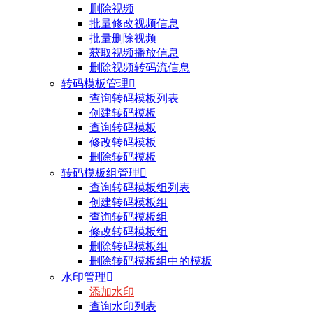
删除视频
批量修改视频信息
批量删除视频
获取视频播放信息
删除视频转码流信息
转码模板管理

查询转码模板列表
创建转码模板
查询转码模板
修改转码模板
删除转码模板
转码模板组管理

查询转码模板组列表
创建转码模板组
查询转码模板组
修改转码模板组
删除转码模板组
删除转码模板组中的模板
水印管理

添加水印
查询水印列表