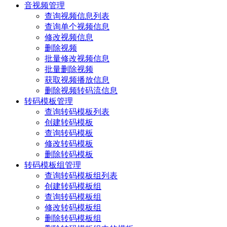
音视频管理
查询视频信息列表
查询单个视频信息
修改视频信息
删除视频
批量修改视频信息
批量删除视频
获取视频播放信息
删除视频转码流信息
转码模板管理
查询转码模板列表
创建转码模板
查询转码模板
修改转码模板
删除转码模板
转码模板组管理
查询转码模板组列表
创建转码模板组
查询转码模板组
修改转码模板组
删除转码模板组