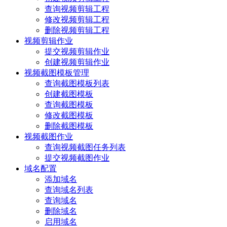
查询视频剪辑工程
修改视频剪辑工程
删除视频剪辑工程
视频剪辑作业
提交视频剪辑作业
创建视频剪辑作业
视频截图模板管理
查询截图模板列表
创建截图模板
查询截图模板
修改截图模板
删除截图模板
视频截图作业
查询视频截图任务列表
提交视频截图作业
域名配置
添加域名
查询域名列表
查询域名
删除域名
启用域名