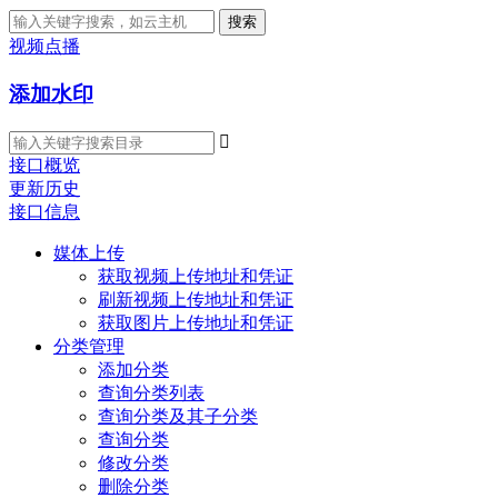
搜索
视频点播
添加水印

接口概览
更新历史
接口信息
媒体上传
获取视频上传地址和凭证
刷新视频上传地址和凭证
获取图片上传地址和凭证
分类管理
添加分类
查询分类列表
查询分类及其子分类
查询分类
修改分类
删除分类