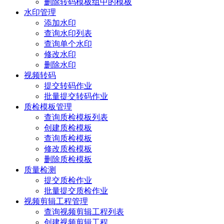
删除转码模板组中的模板
水印管理
添加水印
查询水印列表
查询单个水印
修改水印
删除水印
视频转码
提交转码作业
批量提交转码作业
质检模板管理
查询质检模板列表
创建质检模板
查询质检模板
修改质检模板
删除质检模板
质量检测
提交质检作业
批量提交质检作业
视频剪辑工程管理
查询视频剪辑工程列表
创建视频剪辑工程