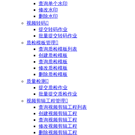
查询单个水印
修改水印
删除水印
视频转码

提交转码作业
批量提交转码作业
质检模板管理

查询质检模板列表
创建质检模板
查询质检模板
修改质检模板
删除质检模板
质量检测

提交质检作业
批量提交质检作业
视频剪辑工程管理

查询视频剪辑工程列表
创建视频剪辑工程
查询视频剪辑工程
修改视频剪辑工程
删除视频剪辑工程