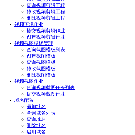
查询视频剪辑工程
修改视频剪辑工程
删除视频剪辑工程
视频剪辑作业
提交视频剪辑作业
创建视频剪辑作业
视频截图模板管理
查询截图模板列表
创建截图模板
查询截图模板
修改截图模板
删除截图模板
视频截图作业
查询视频截图任务列表
提交视频截图作业
域名配置
添加域名
查询域名列表
查询域名
删除域名
启用域名