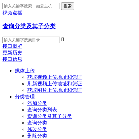
搜索
视频点播
查询分类及其子分类

接口概览
更新历史
接口信息
媒体上传
获取视频上传地址和凭证
刷新视频上传地址和凭证
获取图片上传地址和凭证
分类管理
添加分类
查询分类列表
查询分类及其子分类
查询分类
修改分类
删除分类