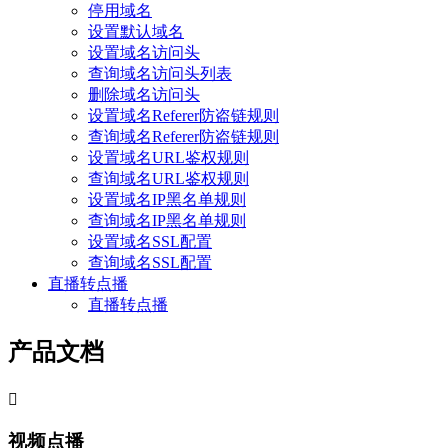
停用域名
设置默认域名
设置域名访问头
查询域名访问头列表
删除域名访问头
设置域名Referer防盗链规则
查询域名Referer防盗链规则
设置域名URL鉴权规则
查询域名URL鉴权规则
设置域名IP黑名单规则
查询域名IP黑名单规则
设置域名SSL配置
查询域名SSL配置
直播转点播
直播转点播
产品文档

视频点播