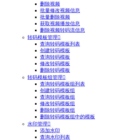
删除视频
批量修改视频信息
批量删除视频
获取视频播放信息
删除视频转码流信息
转码模板管理

查询转码模板列表
创建转码模板
查询转码模板
修改转码模板
删除转码模板
转码模板组管理

查询转码模板组列表
创建转码模板组
查询转码模板组
修改转码模板组
删除转码模板组
删除转码模板组中的模板
水印管理

添加水印
查询水印列表