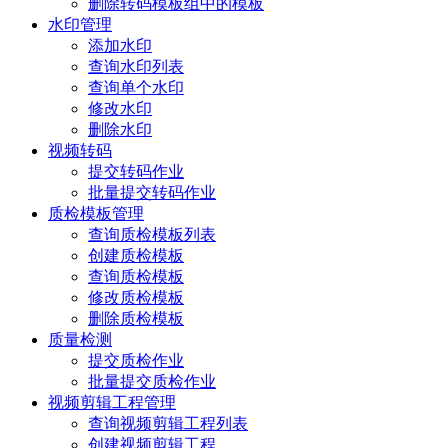
删除转码模板组中的模板
水印管理
添加水印
查询水印列表
查询单个水印
修改水印
删除水印
视频转码
提交转码作业
批量提交转码作业
质检模板管理
查询质检模板列表
创建质检模板
查询质检模板
修改质检模板
删除质检模板
质量检测
提交质检作业
批量提交质检作业
视频剪辑工程管理
查询视频剪辑工程列表
创建视频剪辑工程