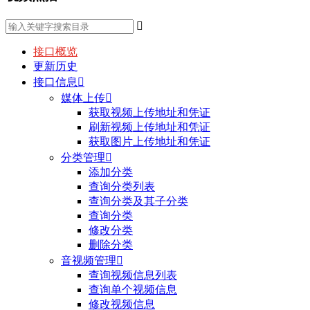

接口概览
更新历史
接口信息

媒体上传

获取视频上传地址和凭证
刷新视频上传地址和凭证
获取图片上传地址和凭证
分类管理

添加分类
查询分类列表
查询分类及其子分类
查询分类
修改分类
删除分类
音视频管理

查询视频信息列表
查询单个视频信息
修改视频信息