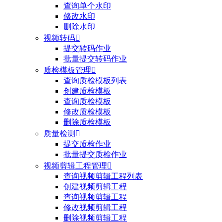
查询单个水印
修改水印
删除水印
视频转码

提交转码作业
批量提交转码作业
质检模板管理

查询质检模板列表
创建质检模板
查询质检模板
修改质检模板
删除质检模板
质量检测

提交质检作业
批量提交质检作业
视频剪辑工程管理

查询视频剪辑工程列表
创建视频剪辑工程
查询视频剪辑工程
修改视频剪辑工程
删除视频剪辑工程