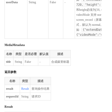
userData
String
False
-
720, "height": 500}}
和height必须为[16, 409
videoMode 支持 norma
screen_record（屏幕录
式，默认为 normal。
如
{"extendData":
{"videoMode":"screen
MediaMetadata
名称
类型
是否必需
默认值
描述
title
String
False
-
合成媒资标题
返回参数
名称
类型
描述
result
Result
查询操作结果
requestId
String
请求ID
Result