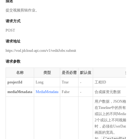
描述
提交视频剪辑作业。
请求方式
POST
请求地址
https://vod.jdcloud-api.com/v1/veditJobs:submit
请求参数
名称
类型
是否必需
默认值
描述
projectId
Long
True
-
工程ID
mediaMetadata
MediaMetadata
False
-
合成媒资元数据
用户数据，JSON格式的字
在Timeline中的所有Media
或以上的不同MediaId，
2个或以上不同视频，则在
时，必须在UserData中
画面的宽高。
如
{"extendData": {