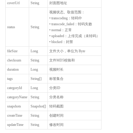
coverUrl
String
封面图地址
视频状态。取值范围：
• transcoding：转码中
• transcode_failed：转码失败
status
String
• normal：正常
• uploaded：上传完成（未转码）
• blocked：封禁
fileSize
Long
文件大小，单位为 Byte
checksum
String
文件MD5校验和
duration
Long
视频时长
tags
String[]
标签集合
categoryId
Long
分类ID
categoryName
String
分类名称
snapshots
Snapshot[]
转码截图
createTime
String
创建时间
updateTime
String
修改时间