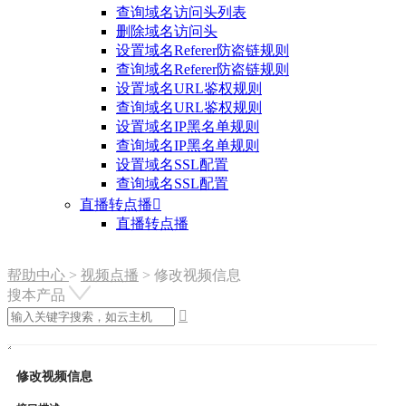
查询域名访问头列表
删除域名访问头
设置域名Referer防盗链规则
查询域名Referer防盗链规则
设置域名URL鉴权规则
查询域名URL鉴权规则
设置域名IP黑名单规则
查询域名IP黑名单规则
设置域名SSL配置
查询域名SSL配置
直播转点播

直播转点播
帮助中心
>
视频点播
>
修改视频信息
搜本产品

修改视频信息