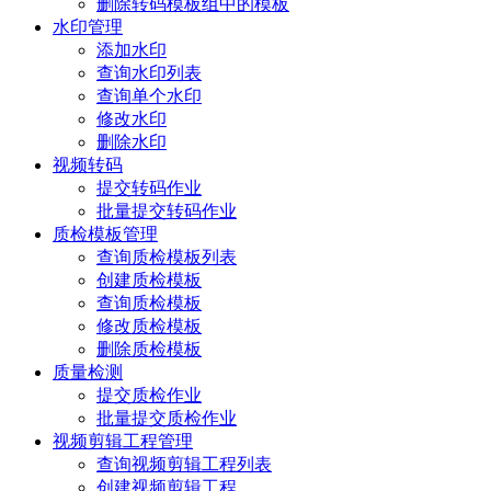
删除转码模板组中的模板
水印管理
添加水印
查询水印列表
查询单个水印
修改水印
删除水印
视频转码
提交转码作业
批量提交转码作业
质检模板管理
查询质检模板列表
创建质检模板
查询质检模板
修改质检模板
删除质检模板
质量检测
提交质检作业
批量提交质检作业
视频剪辑工程管理
查询视频剪辑工程列表
创建视频剪辑工程