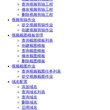
查询视频剪辑工程
修改视频剪辑工程
删除视频剪辑工程
视频剪辑作业
提交视频剪辑作业
创建视频剪辑作业
视频截图模板管理
查询截图模板列表
创建截图模板
查询截图模板
修改截图模板
删除截图模板
视频截图作业
查询视频截图任务列表
提交视频截图作业
域名配置
添加域名
查询域名列表
查询域名
删除域名
启用域名