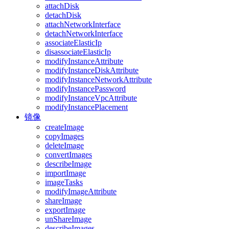
attachDisk
detachDisk
attachNetworkInterface
detachNetworkInterface
associateElasticIp
disassociateElasticIp
modifyInstanceAttribute
modifyInstanceDiskAttribute
modifyInstanceNetworkAttribute
modifyInstancePassword
modifyInstanceVpcAttribute
modifyInstancePlacement
镜像
createImage
copyImages
deleteImage
convertImages
describeImage
importImage
imageTasks
modifyImageAttribute
shareImage
exportImage
unShareImage
describeImages