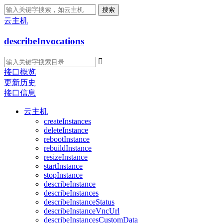
搜索
云主机
describeInvocations

接口概览
更新历史
接口信息
云主机
createInstances
deleteInstance
rebootInstance
rebuildInstance
resizeInstance
startInstance
stopInstance
describeInstance
describeInstances
describeInstanceStatus
describeInstanceVncUrl
describeInstancesCustomData