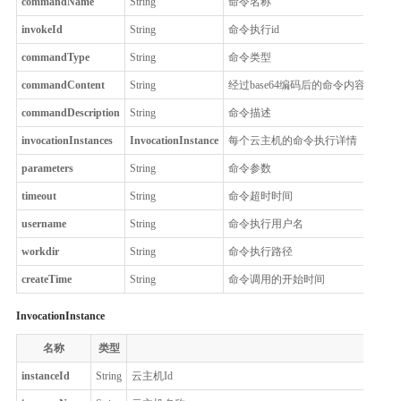
commandName
String
命令名称
invokeId
String
命令执行id
commandType
String
命令类型
commandContent
String
经过base64编码后的命令内容
commandDescription
String
命令描述
invocationInstances
InvocationInstance
每个云主机的命令执行详情
parameters
String
命令参数
timeout
String
命令超时时间
username
String
命令执行用户名
workdir
String
命令执行路径
createTime
String
命令调用的开始时间
InvocationInstance
名称
类型
instanceId
String
云主机Id