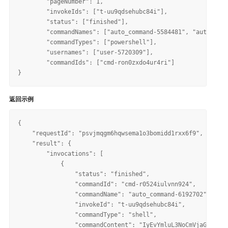
	"pageNumber": 1,

	"invokeIds": ["t-uu9qdsehubc84i"],

	"status": ["finished"],

	"commandNames": ["auto_command-5584481", "auto_command-7172437"],

	"commandTypes": ["powershell"],

	"usernames": ["user-5720309"],

	"commandIds": ["cmd-ron0zxdo4ur4ri"]

返回示例
{

    "requestId": "psvjmqgm6hqwsema1o3bomidd1rxx6f9",

    "result": {

        "invocations": [

            {

                "status": "finished",

                "commandId": "cmd-r0524iulvnn924",

                "commandName": "auto_command-6192702",

                "invokeId": "t-uu9qdsehubc84i",

                "commandType": "shell",

                "commandContent": "IyEvYmluL3NoCmVjaG8gImhp