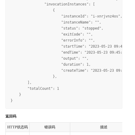
                "invocationInstances": [

                    {

                        "instanceId": "i-xnrjvnz4os",

                        "instanceName": "",

                        "status": "stopped",

                        "exitCode": "",

                        "errorInfo": "",

                        "startTime": "2023-05-23 09:45:42",

                        "endTime": "2023-05-23 09:45:43",

                        "output": "",

                        "duration": 1,

                        "createTime": "2023-05-23 09:45:42"

                    },

        ],

        "totalCount": 1

    }

返回码
HTTP状态码
错误码
描述