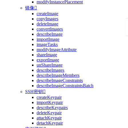
modifyInstancePlacement
镜像

createImage
copyImages
deleteImage
convertImages
describeImage
importImage
imageTasks
modifyImageAttribute
shareImage
exportImage
unShareImage
describeImages
describeImageMembers
describeImageConstraints
describeImageConstraintsBatch
SSH密钥

createKeypair
importKeypair
describeKeypairs
deleteKeypair
attachKeypair
detachKeypair