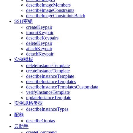
describeImageMembers
describeImageConstraints
describeImageConstraintsBatch
SSH密钥
createKeypair
importKeypair
describeKeypairs
deleteKeypair
attachKeypair
detachKeypair
实例模板
deleteInstanceTemplate
createInstanceTemplate
describeInstanceTemplate
describeInstanceTemplates
describeInstanceTemplatesCustomdata
verifyInstanceTemplate
updateInstanceTemplate
实例规格类型
describeInstanceTypes
配额
describeQuotas
云助手
createCommand