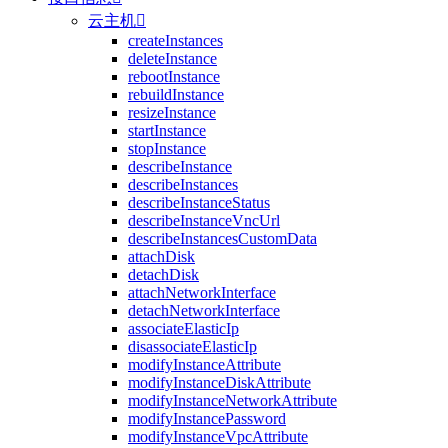
云主机

createInstances
deleteInstance
rebootInstance
rebuildInstance
resizeInstance
startInstance
stopInstance
describeInstance
describeInstances
describeInstanceStatus
describeInstanceVncUrl
describeInstancesCustomData
attachDisk
detachDisk
attachNetworkInterface
detachNetworkInterface
associateElasticIp
disassociateElasticIp
modifyInstanceAttribute
modifyInstanceDiskAttribute
modifyInstanceNetworkAttribute
modifyInstancePassword
modifyInstanceVpcAttribute