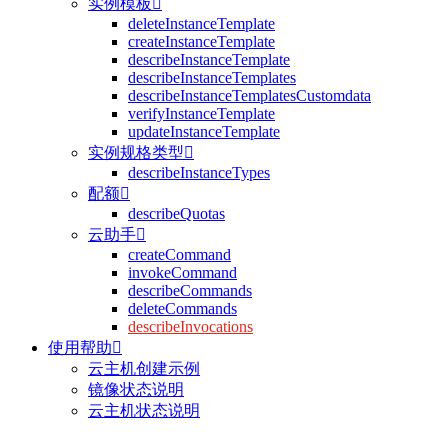
实例模板

deleteInstanceTemplate
createInstanceTemplate
describeInstanceTemplate
describeInstanceTemplates
describeInstanceTemplatesCustomdata
verifyInstanceTemplate
updateInstanceTemplate
实例规格类型

describeInstanceTypes
配额

describeQuotas
云助手

createCommand
invokeCommand
describeCommands
deleteCommands
describeInvocations
使用帮助

云主机创建示例
镜像状态说明
云主机状态说明