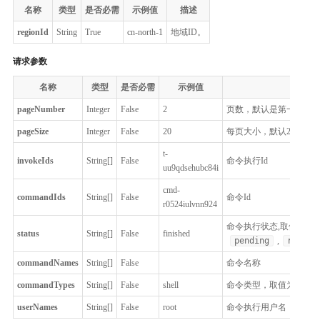
名称
类型
是否必需
示例值
描述
regionId
String
True
cn-north-1
地域ID。
请求参数
名称
类型
是否必需
示例值
pageNumber
Integer
False
2
页数，默认是第一页，取
pageSize
Integer
False
20
每页大小，默认20, 最大1
t-
invokeIds
String[]
False
命令执行Id
uu9qdsehubc84i
cmd-
commandIds
String[]
False
命令Id
r0524iulvnn924
命令执行状态,取值为：
status
String[]
False
finished
pending
,
runnin
commandNames
String[]
False
命令名称
commandTypes
String[]
False
shell
命令类型，取值为
she
userNames
String[]
False
root
命令执行用户名