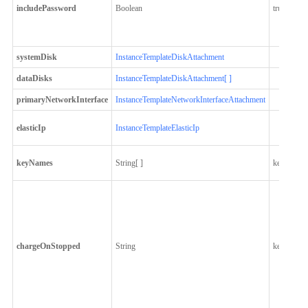
includePassword
Boolean
true
systemDisk
InstanceTemplateDiskAttachment
dataDisks
InstanceTemplateDiskAttachment[ ]
primaryNetworkInterface
InstanceTemplateNetworkInterfaceAttachment
elasticIp
InstanceTemplateElasticIp
keyNames
String[ ]
key-124
chargeOnStopped
String
keepCharg