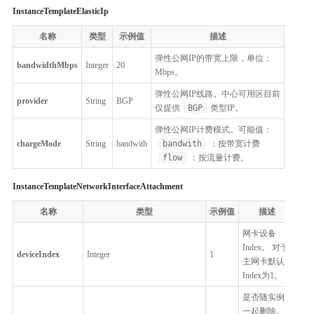
InstanceTemplateElasticIp
名称
类型
示例值
描述
弹性公网IP的带宽上限，单位：
bandwidthMbps
Integer
20
Mbps。
弹性公网IP线路。中心可用区目前
provider
String
BGP
仅提供
BGP
类型IP。
弹性公网IP计费模式。可能值：
chargeMode
String
bandwith
bandwith
：按带宽计费
flow
：按流量计费。
InstanceTemplateNetworkInterfaceAttachment
名称
类型
示例值
描述
网卡设备
Index。 对于
deviceIndex
Integer
1
主网卡默认
Index为1。
是否随实例
一起删除。