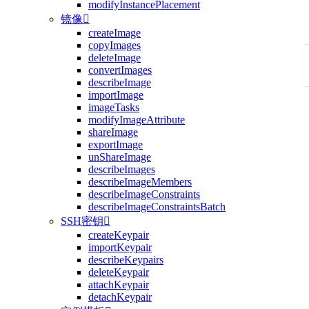
modifyInstancePlacement
镜像

createImage
copyImages
deleteImage
convertImages
describeImage
importImage
imageTasks
modifyImageAttribute
shareImage
exportImage
unShareImage
describeImages
describeImageMembers
describeImageConstraints
describeImageConstraintsBatch
SSH密钥

createKeypair
importKeypair
describeKeypairs
deleteKeypair
attachKeypair
detachKeypair