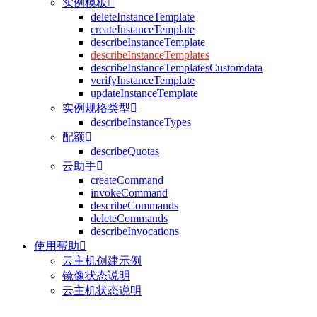
实例模板

deleteInstanceTemplate
createInstanceTemplate
describeInstanceTemplate
describeInstanceTemplates
describeInstanceTemplatesCustomdata
verifyInstanceTemplate
updateInstanceTemplate
实例规格类型

describeInstanceTypes
配额

describeQuotas
云助手

createCommand
invokeCommand
describeCommands
deleteCommands
describeInvocations
使用帮助

云主机创建示例
镜像状态说明
云主机状态说明