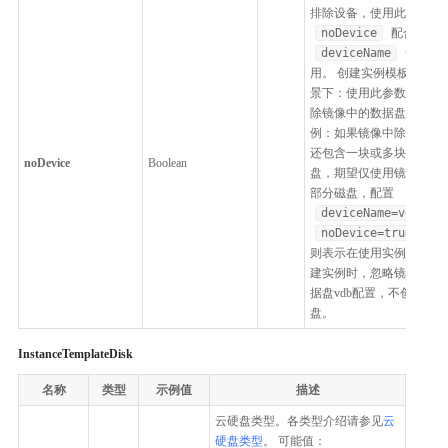
排除设备，使用此参数
noDevice
配合
deviceName
一起使
用。 创建实例模板的场
景下：使用此参数可以排
除镜像中的数据盘。 示
例：如果镜像中除系统盘
还包含一块或多块数据
noDevice
Boolean
盘，期望仅使用镜像中的
部分磁盘，配置
deviceName=vdb
、
noDevice=true
，
则表示在使用实例模板创
建实例时，忽略镜像中数
据盘vdb配置，不创建磁
盘。
InstanceTemplateDisk
名称
类型
示例值
描述
云硬盘类型。各类型介绍请参见
云
硬盘类型
。 可能值：