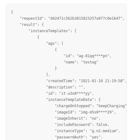
{

    "requestId": "d42471c562b3815823257a977c0e1647", 

    "result": {

        "instanceTemplates": [

            {

                "ags": [

                    {

                        "id": "ag-81qq****pn", 

                        "name": "testag"

                    }

                ], 

                "createdTime": "2021-01-10 21:19:58", 

                "description": "", 

                "id": "it-u3o8****yy", 

                "instanceTemplateData": {

                    "chargeOnStopped": "keepCharging", 

                    "imageId": "img-m5s0****29", 

                    "imageInherit": "no", 

                    "includePassword": false, 

                    "instanceType": "g.n2.medium", 

                    "passwordAuth": "yes", 
