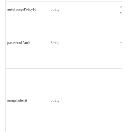
pol-
autoImagePolicyId
String
xgsc****
passwordAuth
String
true
imageInherit
String