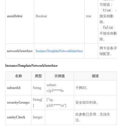
可能值：
true
：
autoDelete
Boolean
true
随实例删
除。
false
：
不随实例删
除。
网卡设备详
networkInterface
InstanceTemplateNetworkInterface
细配置。
InstanceTemplateNetworkInterface
名称
类型
示例值
描述
subnet-
subnetId
String
子网ID。
c2p3****9o
String[
["sg-
securityGroups
安全组ID列表。
]
p2d1****ya"]
此参数已弃用，无须关
sanityCheck
Integer
注。