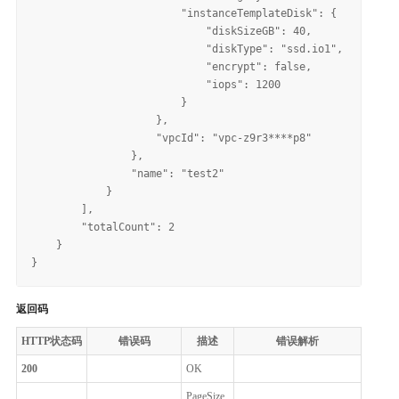
                        "instanceTemplateDisk": {

                            "diskSizeGB": 40, 

                            "diskType": "ssd.io1", 

                            "encrypt": false, 

                            "iops": 1200

                        }

                    }, 

                    "vpcId": "vpc-z9r3****p8"

                }, 

                "name": "test2"

            }

        ], 

        "totalCount": 2

    }

返回码
HTTP状态码
错误码
描述
错误解析
200
OK
PageSize