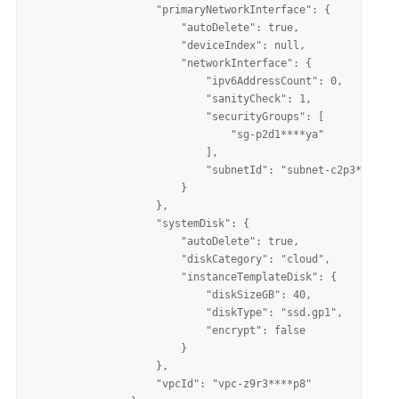
                    "primaryNetworkInterface": {

                        "autoDelete": true, 

                        "deviceIndex": null, 

                        "networkInterface": {

                            "ipv6AddressCount": 0, 

                            "sanityCheck": 1, 

                            "securityGroups": [

                                "sg-p2d1****ya"

                            ], 

                            "subnetId": "subnet-c2p3****9o"

                        }

                    }, 

                    "systemDisk": {

                        "autoDelete": true, 

                        "diskCategory": "cloud", 

                        "instanceTemplateDisk": {

                            "diskSizeGB": 40, 

                            "diskType": "ssd.gp1", 

                            "encrypt": false

                        }

                    }, 

                    "vpcId": "vpc-z9r3****p8"
