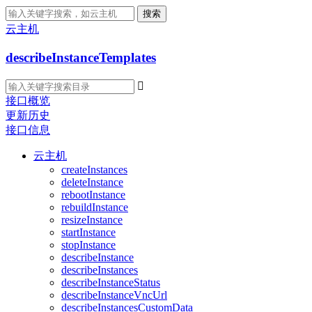
搜索
云主机
describeInstanceTemplates

接口概览
更新历史
接口信息
云主机
createInstances
deleteInstance
rebootInstance
rebuildInstance
resizeInstance
startInstance
stopInstance
describeInstance
describeInstances
describeInstanceStatus
describeInstanceVncUrl
describeInstancesCustomData