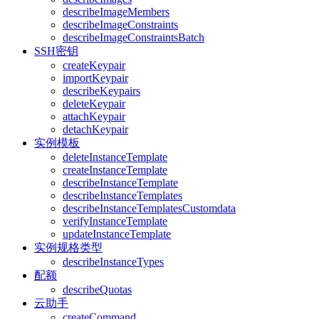
describeImageMembers
describeImageConstraints
describeImageConstraintsBatch
SSH密钥
createKeypair
importKeypair
describeKeypairs
deleteKeypair
attachKeypair
detachKeypair
实例模板
deleteInstanceTemplate
createInstanceTemplate
describeInstanceTemplate
describeInstanceTemplates
describeInstanceTemplatesCustomdata
verifyInstanceTemplate
updateInstanceTemplate
实例规格类型
describeInstanceTypes
配额
describeQuotas
云助手
createCommand