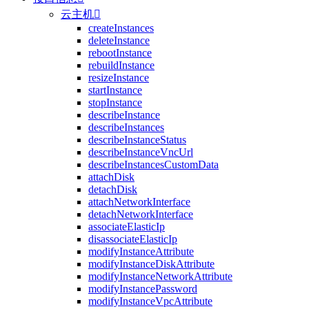
云主机

createInstances
deleteInstance
rebootInstance
rebuildInstance
resizeInstance
startInstance
stopInstance
describeInstance
describeInstances
describeInstanceStatus
describeInstanceVncUrl
describeInstancesCustomData
attachDisk
detachDisk
attachNetworkInterface
detachNetworkInterface
associateElasticIp
disassociateElasticIp
modifyInstanceAttribute
modifyInstanceDiskAttribute
modifyInstanceNetworkAttribute
modifyInstancePassword
modifyInstanceVpcAttribute