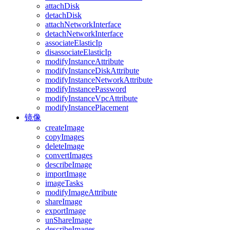
attachDisk
detachDisk
attachNetworkInterface
detachNetworkInterface
associateElasticIp
disassociateElasticIp
modifyInstanceAttribute
modifyInstanceDiskAttribute
modifyInstanceNetworkAttribute
modifyInstancePassword
modifyInstanceVpcAttribute
modifyInstancePlacement
镜像
createImage
copyImages
deleteImage
convertImages
describeImage
importImage
imageTasks
modifyImageAttribute
shareImage
exportImage
unShareImage
describeImages