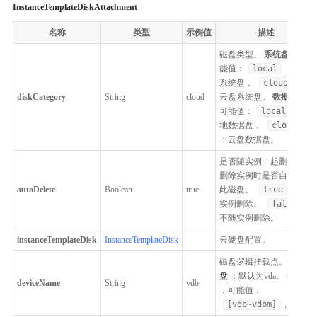
InstanceTemplateDiskAttachment
名称
类型
示例值
描述
磁盘类型。
系统盘
：可
能值：
local
：本地
系统盘，
cloud
：
diskCategory
String
cloud
云盘系统盘。
数据盘
：
可能值：
local
：本
地数据盘，
cloud
：云盘数据盘。
是否随实例一起删除，即
删除实例时是否自动删除
autoDelete
Boolean
true
此磁盘。
true
：随
实例删除。
false
：
不随实例删除。
instanceTemplateDisk
InstanceTemplateDisk
云硬盘配置。
磁盘逻辑挂载点。
系统
盘
：默认为vda。
数据盘
deviceName
String
vdb
：可能值：
[vdb~vdbm]
。