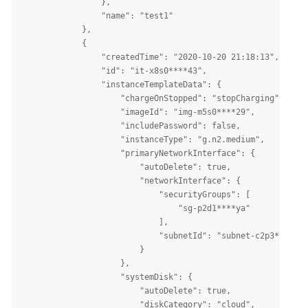
                }, 

                "name": "test1"

            }, 

            {

                "createdTime": "2020-10-20 21:18:13", 

                "id": "it-x8s0****43", 

                "instanceTemplateData": {

                    "chargeOnStopped": "stopCharging", 

                    "imageId": "img-m5s0****29", 

                    "includePassword": false, 

                    "instanceType": "g.n2.medium", 

                    "primaryNetworkInterface": {

                        "autoDelete": true, 

                        "networkInterface": {

                            "securityGroups": [

                                "sg-p2d1****ya"

                            ], 

                            "subnetId": "subnet-c2p3****9o"

                        }

                    }, 

                    "systemDisk": {

                        "autoDelete": true, 

                        "diskCategory": "cloud", 
