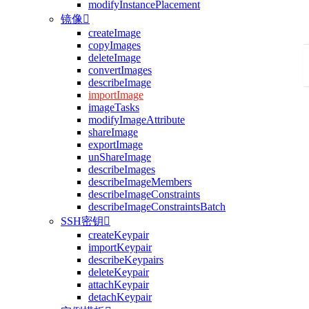
modifyInstancePlacement
镜像

createImage
copyImages
deleteImage
convertImages
describeImage
importImage
imageTasks
modifyImageAttribute
shareImage
exportImage
unShareImage
describeImages
describeImageMembers
describeImageConstraints
describeImageConstraintsBatch
SSH密钥

createKeypair
importKeypair
describeKeypairs
deleteKeypair
attachKeypair
detachKeypair