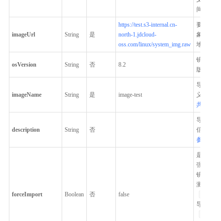
间大小。
https://test.s3-internal.cn-
要导入镜
imageUrl
String
是
north-1.jdcloud-
象存储内
oss.com/linux/system_img.raw
地址。
镜像的操
osVersion
String
否
8.2
版本。
导入镜像
imageName
String
是
image-test
义名称。
共参数规
导入镜像
description
String
否
信息。
参数规范
是否强制
强制导入
镜像的可
测。 可
forceImport
Boolean
否
false
true
导入；
false