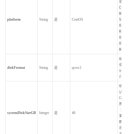
值：
U
CentOS
Windows
platform
String
是
CentOS
Server
OpenEu
Rocky 
Other 
Other
Windows
磁盘格式
值：
q
diskFormat
String
是
qcow2
vhd、vm
raw
。
镜像系统
认容量，
GiB。取
围：
[40,5
systemDiskSizeGB
Integer
是
40
要求值是
数倍。须
容量不小
文件系统