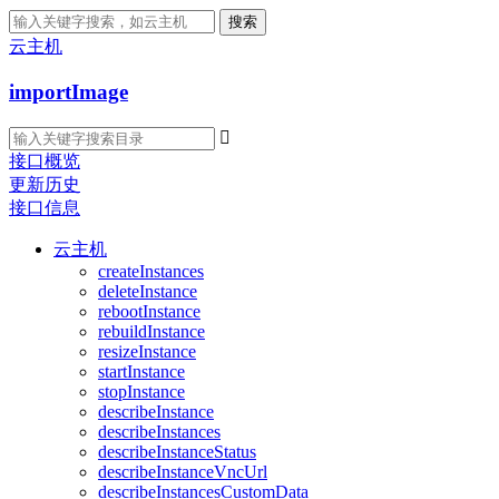
搜索
云主机
importImage

接口概览
更新历史
接口信息
云主机
createInstances
deleteInstance
rebootInstance
rebuildInstance
resizeInstance
startInstance
stopInstance
describeInstance
describeInstances
describeInstanceStatus
describeInstanceVncUrl
describeInstancesCustomData