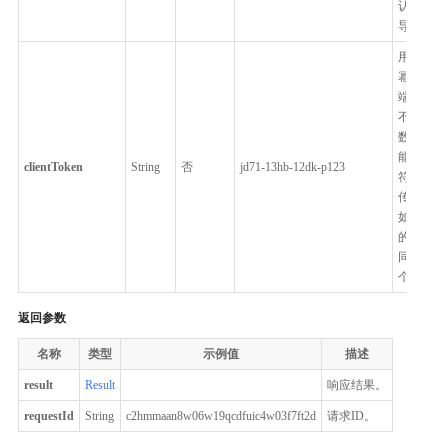
认值）：
导入。
用于保证
幂等性。
端生成，
不同请求
数唯一，
能超过6
clientToken
String
否
jd71-13hb-12dk-p123
符。每次
传入不同
如果传值
的clientT
同，则返
个请求结
返回参数
名称
类型
示例值
描述
result
Result
响应结果。
requestId
String
c2hmmaan8w06w19qcdfuic4w03f7ft2d
请求ID。