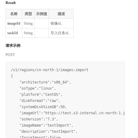
Result
名称
类型
示例值
描述
imageId
String
镜像id。
taskId
String
导入任务id。
请求示例
POST
/v1/regions/cn-north-1/images:import

{

    "architecture":"x86_64",

    "osType":"linux",

    "platform":"CentOS",

    "diskFormat":"raw",

    "systemDiskSizeGB":50,

    "imageUrl":"https://test.s3-internal.cn-north-1.jdcloud
    "osVersion":"7.3",

    "imageName":"testImport",

    "description":"testImport",

    "forceImport":false
