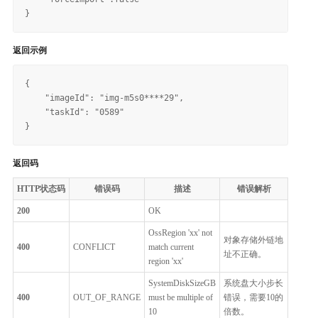
返回示例
{

    "imageId": "img-m5s0****29", 

    "taskId": "0589"

返回码
HTTP状态码
错误码
描述
错误解析
200
OK
OssRegion 'xx' not
对象存储外链地
400
CONFLICT
match current
址不正确。
region 'xx'
SystemDiskSizeGB
系统盘大小步长
400
OUT_OF_RANGE
must be multiple of
错误，需要10的
10
倍数。