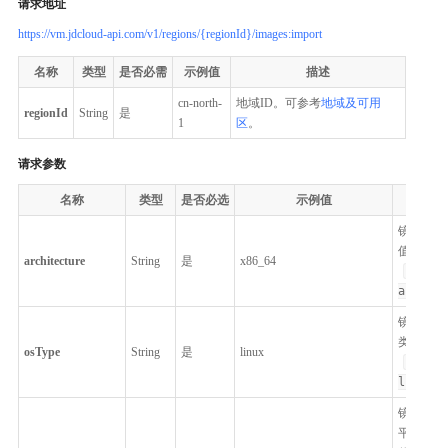
请求地址
https://vm.jdcloud-api.com/v1/regions/{regionId}/images:import
名称
类型
是否必需
示例值
描述
cn-north-
地域ID。可参考
地域及可用
regionId
String
是
1
区
。
请求参数
名称
类型
是否必选
示例值
描
镜像架构
值：
architecture
String
是
x86_64
x86_6
arm64
镜像的操
类型。可
osType
String
是
linux
windo
linux
镜像的操
平台名称