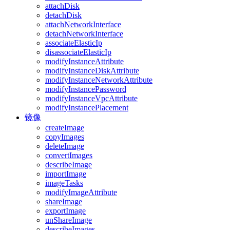
attachDisk
detachDisk
attachNetworkInterface
detachNetworkInterface
associateElasticIp
disassociateElasticIp
modifyInstanceAttribute
modifyInstanceDiskAttribute
modifyInstanceNetworkAttribute
modifyInstancePassword
modifyInstanceVpcAttribute
modifyInstancePlacement
镜像
createImage
copyImages
deleteImage
convertImages
describeImage
importImage
imageTasks
modifyImageAttribute
shareImage
exportImage
unShareImage
describeImages