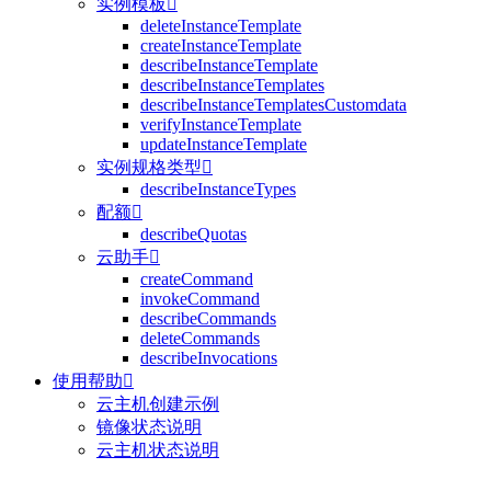
实例模板

deleteInstanceTemplate
createInstanceTemplate
describeInstanceTemplate
describeInstanceTemplates
describeInstanceTemplatesCustomdata
verifyInstanceTemplate
updateInstanceTemplate
实例规格类型

describeInstanceTypes
配额

describeQuotas
云助手

createCommand
invokeCommand
describeCommands
deleteCommands
describeInvocations
使用帮助

云主机创建示例
镜像状态说明
云主机状态说明