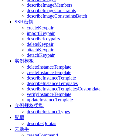
describeImageMembers
describeImageConstraints
describeImageConstraintsBatch
SSH密钥
createKeypair
importKeypair
describeKeypairs
deleteKeypair
attachKeypair
detachKeypair
实例模板
deleteInstanceTemplate
createInstanceTemplate
describeInstanceTemplate
describeInstanceTemplates
describeInstanceTemplatesCustomdata
verifyInstanceTemplate
updateInstanceTemplate
实例规格类型
describeInstanceTypes
配额
describeQuotas
云助手
createCommand