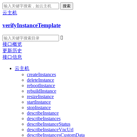
搜索
云主机
verifyInstanceTemplate

接口概览
更新历史
接口信息
云主机
createInstances
deleteInstance
rebootInstance
rebuildInstance
resizeInstance
startInstance
stopInstance
describeInstance
describeInstances
describeInstanceStatus
describeInstanceVncUrl
describeInstancesCustomData