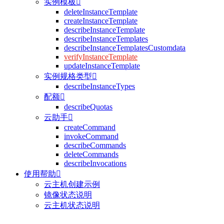
实例模板

deleteInstanceTemplate
createInstanceTemplate
describeInstanceTemplate
describeInstanceTemplates
describeInstanceTemplatesCustomdata
verifyInstanceTemplate
updateInstanceTemplate
实例规格类型

describeInstanceTypes
配额

describeQuotas
云助手

createCommand
invokeCommand
describeCommands
deleteCommands
describeInvocations
使用帮助

云主机创建示例
镜像状态说明
云主机状态说明