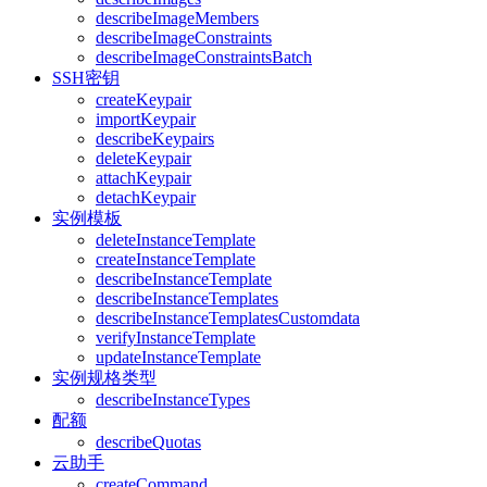
describeImageMembers
describeImageConstraints
describeImageConstraintsBatch
SSH密钥
createKeypair
importKeypair
describeKeypairs
deleteKeypair
attachKeypair
detachKeypair
实例模板
deleteInstanceTemplate
createInstanceTemplate
describeInstanceTemplate
describeInstanceTemplates
describeInstanceTemplatesCustomdata
verifyInstanceTemplate
updateInstanceTemplate
实例规格类型
describeInstanceTypes
配额
describeQuotas
云助手
createCommand