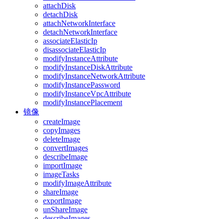
attachDisk
detachDisk
attachNetworkInterface
detachNetworkInterface
associateElasticIp
disassociateElasticIp
modifyInstanceAttribute
modifyInstanceDiskAttribute
modifyInstanceNetworkAttribute
modifyInstancePassword
modifyInstanceVpcAttribute
modifyInstancePlacement
镜像
createImage
copyImages
deleteImage
convertImages
describeImage
importImage
imageTasks
modifyImageAttribute
shareImage
exportImage
unShareImage
describeImages