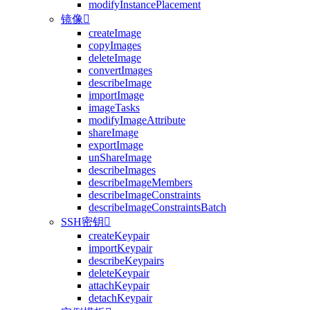
modifyInstancePlacement
镜像

createImage
copyImages
deleteImage
convertImages
describeImage
importImage
imageTasks
modifyImageAttribute
shareImage
exportImage
unShareImage
describeImages
describeImageMembers
describeImageConstraints
describeImageConstraintsBatch
SSH密钥

createKeypair
importKeypair
describeKeypairs
deleteKeypair
attachKeypair
detachKeypair