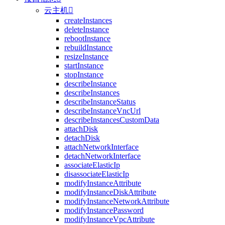
云主机

createInstances
deleteInstance
rebootInstance
rebuildInstance
resizeInstance
startInstance
stopInstance
describeInstance
describeInstances
describeInstanceStatus
describeInstanceVncUrl
describeInstancesCustomData
attachDisk
detachDisk
attachNetworkInterface
detachNetworkInterface
associateElasticIp
disassociateElasticIp
modifyInstanceAttribute
modifyInstanceDiskAttribute
modifyInstanceNetworkAttribute
modifyInstancePassword
modifyInstanceVpcAttribute