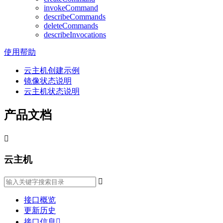
invokeCommand
describeCommands
deleteCommands
describeInvocations
使用帮助
云主机创建示例
镜像状态说明
云主机状态说明
产品文档

云主机

接口概览
更新历史
接口信息
